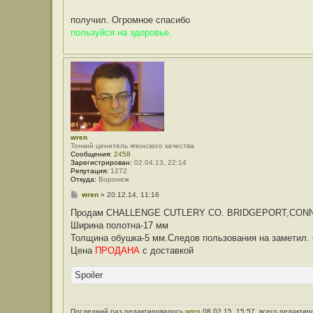
е
н
получил. Огромное спасибо
и
е
пользуйся на здоровье.
wren
Тонкий ценитель японского качества
Сообщения:
2458
Зарегистрирован:
02.04.13, 22:14
Репутация:
1272
Откуда:
Воронеж
С
wren
»
20.12.14, 11:16
о
о
Продам CHALLENGE CUTLERY CO. BRIDGEPORT,CON
б
Ширина полотна-17 мм
щ
е
Толщина обушка-5 мм.Следов пользования на заметил. С
н
Цена
ПРОДАНА
с доставкой
и
е
Spoiler
Последний раз редактировалось
wren
08.02.15, 15:57, всего редактир