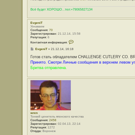
Всё будет ХОРОШО...тел:+79065827134
EvgeniT
Узнаваем
Сообщения:
70
Зарегистрирован:
21.12.14, 15:58
Репутация:
6
К
Контактная информация:
о
н
С
EvgeniT
»
21.12.14, 16:18
т
о
а
о
Готов стать обладателем CHALLENGE CUTLERY CO. 
к
б
Принято. Смотри Личные сообщения в верхнем левом уг
т
щ
н
е
Бритва отправлена.
а
н
я
и
и
е
н
ф
о
р
м
а
ц
и
я
wren
п
Тонкий ценитель японского качества
о
Сообщения:
2458
л
Зарегистрирован:
02.04.13, 22:14
ь
Репутация:
1272
з
Откуда:
Воронеж
о
в