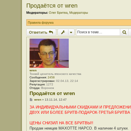
Продаётся от wren
Модераторы:
Олег Бритва
,
Модераторы
Правила форума
П
Ответить
wren
Тонкий ценитель японского качества
Сообщения:
2458
Зарегистрирован:
02.04.13, 22:14
Репутация:
1272
Откуда:
Воронеж
Продаётся от wren
С
wren
»
13.11.14, 12:47
о
о
ЗА ИНДИВИДУАЛЬНЫМИ СКИДКАМИ И ПРЕДЛОЖЕНИЯ
б
ДВУХ ИЛИ БОЛЕЕ БРИТВ-ПОДАРОК-ТРЕТЬЯ БРИТВА
щ
е
н
ЦЕНЫ СНИЗИЛ НА ВСЕ БРИТВЫ!!
и
е
Продам немцев MAXOTTE HAPCO. В наличии 4 штуки.