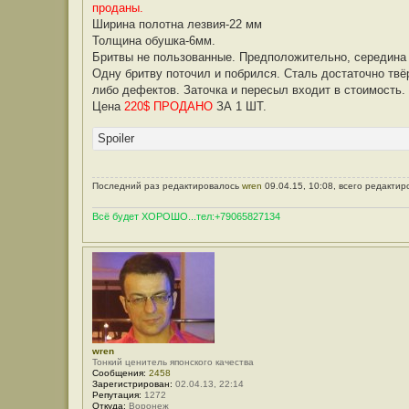
проданы.
Ширина полотна лезвия-22 мм
Толщина обушка-6мм.
Бритвы не пользованные. Предположительно, середина 2
Одну бритву поточил и побрился. Сталь достаточно твёр
либо дефектов. Заточка и пересыл входит в стоимость.
Цена
220$ ПРОДАНО
ЗА 1 ШТ.
Spoiler
Последний раз редактировалось
wren
09.04.15, 10:08, всего редактир
Всё будет ХОРОШО...тел:+79065827134
wren
Тонкий ценитель японского качества
Сообщения:
2458
Зарегистрирован:
02.04.13, 22:14
Репутация:
1272
Откуда:
Воронеж