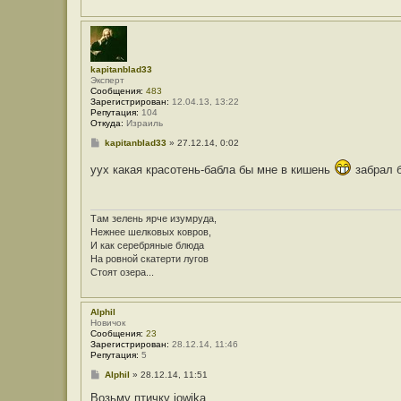
kapitanblad33
Эксперт
Сообщения:
483
Зарегистрирован:
12.04.13, 13:22
Репутация:
104
Откуда:
Израиль
С
kapitanblad33
»
27.12.14, 0:02
о
о
уух какая красотень-бабла бы мне в кишень
забрал б
б
щ
е
н
и
Там зелень ярче изумруда,
е
Нежнее шелковых ковров,
И как серебряные блюда
На ровной скатерти лугов
Стоят озера...
Alphil
Новичок
Сообщения:
23
Зарегистрирован:
28.12.14, 11:46
Репутация:
5
С
Alphil
»
28.12.14, 11:51
о
о
Возьму птичку jowika