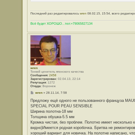
Последний раз редактировалось
wren
08.02.15, 15:54, всего редактир
Всё будет ХОРОШО...тел:+79065827134
wren
Тонкий ценитель японского качества
Сообщения:
2458
Зарегистрирован:
02.04.13, 22:14
Репутация:
1272
Откуда:
Воронеж
С
wren
»
28.11.14, 7:58
о
о
Предложу ещё одного не пользованного француза M
б
SPECIAL POUR PEAU SENSIBLE
щ
е
Ширина полотна-18 мм
н
Толщина обушка-5.5 мм
и
е
Кромка чистая, без проблем. Полотно имеет несколько к
видно)Имеется родная коробочка. Бритва не ремонтиров
хороший вариант для новичка. На полотне написано, что