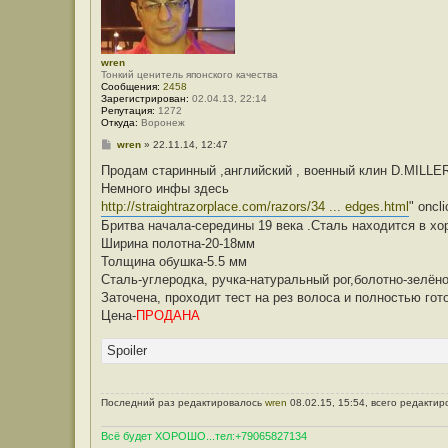
wren
Тонкий ценитель японского качества
Сообщения:
2458
Зарегистрирован:
02.04.13, 22:14
Репутация:
1272
Откуда:
Воронеж
С
wren
»
22.11.14, 12:47
о
о
Продам старинный ,английский , военный клин D.MI
б
Немного инфы здесь
щ
е
http://straightrazorplace.com/razors/34 ... edges.html
" oncl
н
Бритва начала-середины 19 века .Сталь находится в хо
и
е
Ширина полотна-20-18мм
Толщина обушка-5.5 мм
Сталь-углеродка, ручка-натуральный рог,болотно-зелёно
Заточена, проходит тест на рез волоса и полностью гот
Цена-
ПРОДАНА
Spoiler
Последний раз редактировалось
wren
08.02.15, 15:54, всего редактир
Всё будет ХОРОШО...тел:+79065827134