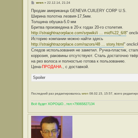
С
wren
»
22.12.14, 21:24
а
о
т
о
Продам американца GENEVA CUILERY CORP U.S.
е
б
л
Ширина полотна лезвия-17,5мм.
щ
я
е
Толщина обушка-5.0 мм
E
н
v
Бритва произведена в 20-х годах 20-го столетия.
и
g
е
http://straightrazorplace.com/srpwiki/i ... mid%22_6/8
" oncl
e
n
Историю компании можно найти здесь
i
http://straightrazorplace.com/razors/48 ... story.html
" onclic
T
Следов использования не заметил. Ручка-пластик, стал
коррозия, раковины отсутствуют. Сталь достаточно твёр
на рез волоса и полностью готова к пользованию.
Цена-
ПРОДАНА
., с доставкой.
Spoiler
Последний раз редактировалось
wren
08.02.15, 15:57, всего редактир
Всё будет ХОРОШО...тел:+79065827134