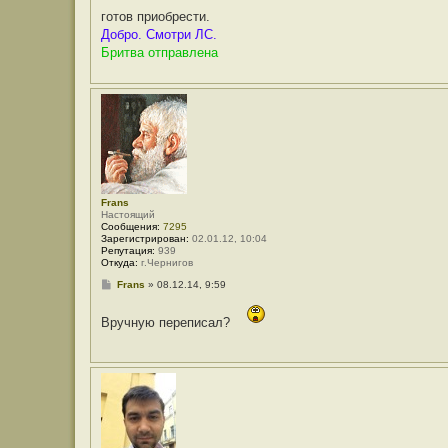
н
готов приобрести.
и
е
Добро. Смотри ЛС.
Бритва отправлена
Frans
Настоящий
Сообщения:
7295
Зарегистрирован:
02.01.12, 10:04
Репутация:
939
Откуда:
г.Чернигов
С
Frans
»
08.12.14, 9:59
о
о
б
Вручную переписал?
щ
е
н
и
е