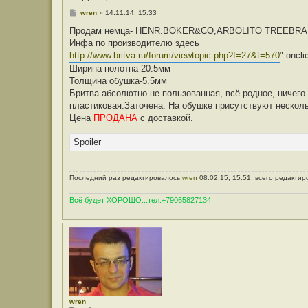
С
wren
»
14.11.14, 15:33
о
о
Продам немца- HENR.BOKER&CO,ARBOLITO TREEBR
б
Инфа по производителю здесь
щ
е
http://www.britva.ru/forum/viewtopic.php?f=27&t=570
" oncli
н
Ширина полотна-20.5мм
и
е
Толщина обушка-5.5мм
Бритва абсолютно не пользованная, всё родное, ничего
пластиковая.Заточена. На обушке присутствуют нескольк
Цена
ПРОДАНА
c доставкой.
Spoiler
Последний раз редактировалось
wren
08.02.15, 15:51, всего редактир
Всё будет ХОРОШО...тел:+79065827134
wren