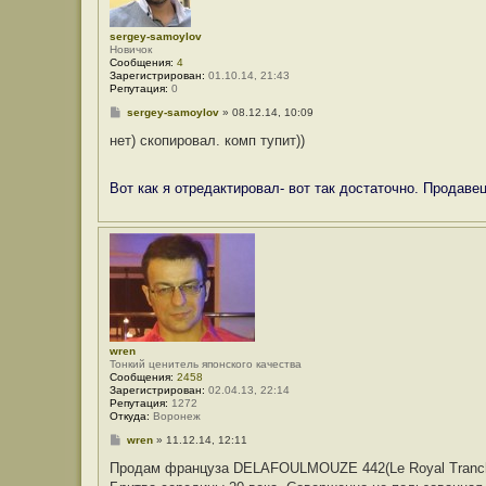
sergey-samoylov
Новичок
Сообщения:
4
Зарегистрирован:
01.10.14, 21:43
Репутация:
0
С
sergey-samoylov
»
08.12.14, 10:09
о
о
нет) скопировал. комп тупит))
б
щ
е
Вот как я отредактировал- вот так достаточно. Продаве
н
и
е
wren
Тонкий ценитель японского качества
Сообщения:
2458
Зарегистрирован:
02.04.13, 22:14
Репутация:
1272
Откуда:
Воронеж
С
wren
»
11.12.14, 12:11
о
о
Продам француза DELAFOULMOUZE 442(Le Royal Tranch
б