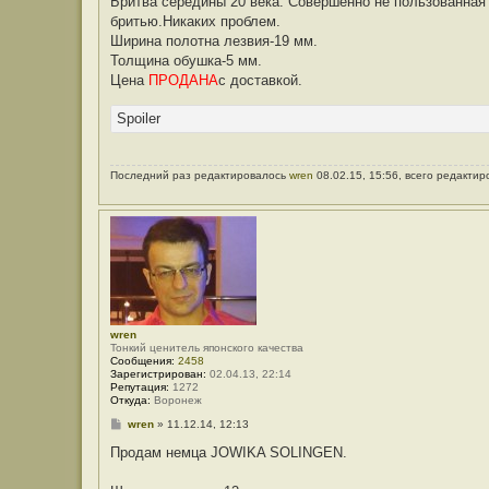
Бритва середины 20 века. Совершенно не пользованная 
щ
е
бритью.Никаких проблем.
н
Ширина полотна лезвия-19 мм.
и
е
Толщина обушка-5 мм.
Цена
ПРОДАНА
с доставкой.
Spoiler
Последний раз редактировалось
wren
08.02.15, 15:56, всего редактир
wren
Тонкий ценитель японского качества
Сообщения:
2458
Зарегистрирован:
02.04.13, 22:14
Репутация:
1272
Откуда:
Воронеж
С
wren
»
11.12.14, 12:13
о
о
Продам немца JOWIKA SOLINGEN.
б
щ
е