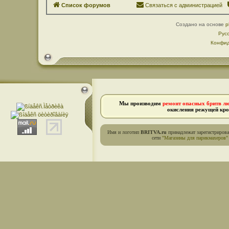
Список форумов
Связаться с администрацией
Создано на основе
p
Рус
Конфид
Мы производим
ремонт опасных бритв л
окисления режущей кро
Имя и логотип
BRITVA.ru
принадлежат зарегистриров
сети
"Магазины для парикмахеров"