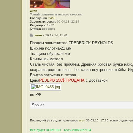
wren
Тонкий ценитель японского качества
Сообщения:
2458
Зарегистрирован:
02.04.13, 22:14
Репутация:
1272
Откуда:
Воронеж
С
wren
»
26.12.14, 15:41
о
о
Продам знаменитого FREDERICK REYNOLDS
б
Ширина полотна-21 мм
щ
е
Толщина обушка-6 мм
н
Клинышек-металл.
и
е
Сталь чистая, без проблем. Древняя,роговая ручка нах
сохранив родные пины. Поставил внутренние шайбы. Ид
Бритва заточена и готова...
Цена
РЕЗЕРВ 250$ ПРОДАНА
с доставкой
по РФ
Spoiler
Последний раз редактировалось
wren
30.03.15, 17:25, всего редактир
Всё будет ХОРОШО...тел:+79065827134