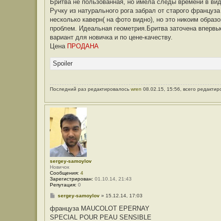
Бритва не пользованная, но имела следы времени в вид
щ
е
Ручку из натурального рога забрал от старого француза
н
несколько каверн( на фото видно), но это никоим образо
и
е
проблем. Идеальная геометрия.Бритва заточена впервые
вариант для новичка и по цене-качеству.
Цена
ПРОДАНА
Spoiler
Последний раз редактировалось
wren
08.02.15, 15:56, всего редактир
sergey-samoylov
Новичок
Сообщения:
4
Зарегистрирован:
01.10.14, 21:43
Репутация:
0
С
sergey-samoylov
»
15.12.14, 17:03
о
о
француза MAUCOLOT EPERNAY
б
SPECIAL POUR PEAU SENSIBLE
щ