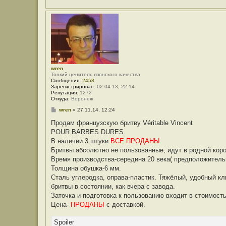
wren
Тонкий ценитель японского качества
Сообщения:
2458
Зарегистрирован:
02.04.13, 22:14
Репутация:
1272
Откуда:
Воронеж
С
wren
»
27.11.14, 12:24
о
о
Продам французскую бритву Véritable Vincent
б
POUR BARBES DURES.
щ
е
В наличии 3 штуки.
ВСЕ ПРОДАНЫ
н
Бритвы абсолютно не пользованные, идут в родной короб
и
е
Время производства-середина 20 века( предположитель
Толщина обушка-6 мм.
Сталь углеродка, оправа-пластик. Тяжёлый, удобный кл
бритвы в состоянии, как вчера с завода.
Заточка и подготовка к пользованию входит в стоимость
Цена-
ПРОДАНЫ
с доставкой.
Spoiler