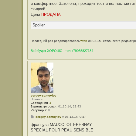
и комфортное. Заточена, проходит тест и полностью го
скидкой.
Цена
ПРОДАНА
Spoiler
Последний раз редактировалось
wren
08.02.15, 15:55, всего редактир
Всё будет ХОРОШО...тел:+79065827134
sergey-samoylov
Новичок
Сообщения:
4
Зарегистрирован:
01.10.14, 21:43
Репутация:
0
С
sergey-samoylov
»
08.12.14, 9:47
о
о
француза MAUCOLOT EPERNAY
б
SPECIAL POUR PEAU SENSIBLE
щ
е