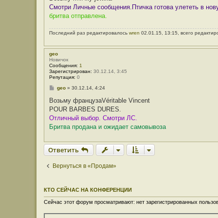
б
Смотри Личные сообщения.Птичка готова улететь в нову
щ
е
бритва отправлена.
н
и
е
Последний раз редактировалось
wren
02.01.15, 13:15, всего редактир
geo
Новичок
Сообщения:
1
Зарегистрирован:
30.12.14, 3:45
Репутация:
0
С
geo
»
30.12.14, 4:24
о
о
Возьму французаVéritable Vincent
б
POUR BARBES DURES.
щ
е
Отличный выбор. Смотри ЛС.
н
Бритва продана и ожидает самовывоза
и
е
Ответить
Вернуться в «Продам»
КТО СЕЙЧАС НА КОНФЕРЕНЦИИ
Сейчас этот форум просматривают: нет зарегистрированных пользов