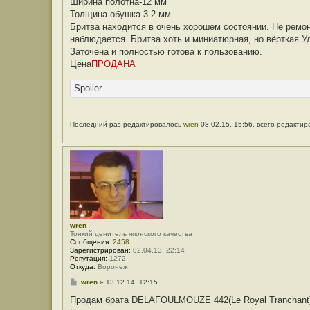
Ширина полотна-12 мм
н
Толщина обушка-3.2 мм.
и
е
Бритва находится в очень хорошем состоянии. Не ремон
наблюдается. Бритва хоть и миниатюрная, но вёрткая.Уд
Заточена и полностью готова к пользованию.
Цена
ПРОДАНА
Spoiler
Последний раз редактировалось
wren
08.02.15, 15:56, всего редактир
wren
Тонкий ценитель японского качества
Сообщения:
2458
Зарегистрирован:
02.04.13, 22:14
Репутация:
1272
Откуда:
Воронеж
С
wren
»
13.12.14, 12:15
о
о
Продам брата DELAFOULMOUZE 442(Le Royal Tranchant
б