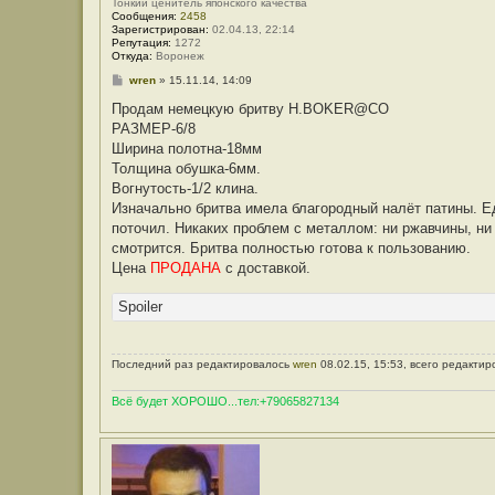
Тонкий ценитель японского качества
Сообщения:
2458
Зарегистрирован:
02.04.13, 22:14
Репутация:
1272
Откуда:
Воронеж
С
wren
»
15.11.14, 14:09
о
о
Продам немецкую бритву H.BOKER@CO
б
РАЗМЕР-6/8
щ
е
Ширина полотна-18мм
н
Толщина обушка-6мм.
и
е
Вогнутость-1/2 клина.
Изначально бритва имела благородный налёт патины. Е
поточил. Никаких проблем с металлом: ни ржавчины, ни
смотрится. Бритва полностью готова к пользованию.
Цена
ПРОДАНА
с доставкой.
Spoiler
Последний раз редактировалось
wren
08.02.15, 15:53, всего редактир
Всё будет ХОРОШО...тел:+79065827134