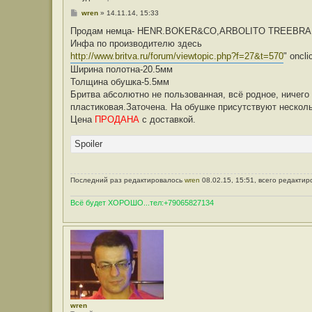
С
wren
»
14.11.14, 15:33
о
о
Продам немца- HENR.BOKER&CO,ARBOLITO TREEBR
б
Инфа по производителю здесь
щ
е
http://www.britva.ru/forum/viewtopic.php?f=27&t=570
" oncli
н
Ширина полотна-20.5мм
и
е
Толщина обушка-5.5мм
Бритва абсолютно не пользованная, всё родное, ничего
пластиковая.Заточена. На обушке присутствуют нескольк
Цена
ПРОДАНА
c доставкой.
Spoiler
Последний раз редактировалось
wren
08.02.15, 15:51, всего редактир
Всё будет ХОРОШО...тел:+79065827134
wren