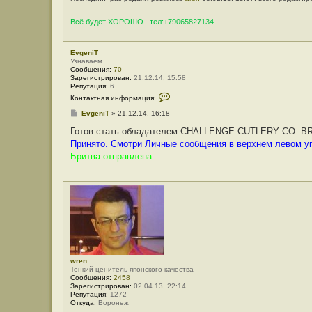
Всё будет ХОРОШО...тел:+79065827134
EvgeniT
Узнаваем
Сообщения:
70
Зарегистрирован:
21.12.14, 15:58
Репутация:
6
К
Контактная информация:
о
н
С
EvgeniT
»
21.12.14, 16:18
т
о
а
о
Готов стать обладателем CHALLENGE CUTLERY CO. 
к
б
Принято. Смотри Личные сообщения в верхнем левом уг
т
щ
н
е
Бритва отправлена.
а
н
я
и
и
е
н
ф
о
р
м
а
ц
и
я
wren
п
Тонкий ценитель японского качества
о
Сообщения:
2458
л
Зарегистрирован:
02.04.13, 22:14
ь
Репутация:
1272
з
Откуда:
Воронеж
о
в