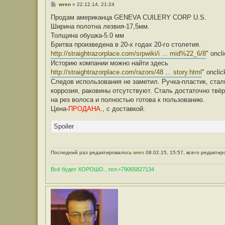
С
wren
»
22.12.14, 21:24
а
о
т
о
Продам американца GENEVA CUILERY CORP U.S.
е
б
л
Ширина полотна лезвия-17,5мм.
щ
я
е
Толщина обушка-5.0 мм
E
н
v
Бритва произведена в 20-х годах 20-го столетия.
и
g
е
http://straightrazorplace.com/srpwiki/i ... mid%22_6/8
" oncl
e
n
Историю компании можно найти здесь
i
http://straightrazorplace.com/razors/48 ... story.html
" onclic
T
Следов использования не заметил. Ручка-пластик, стал
коррозия, раковины отсутствуют. Сталь достаточно твёр
на рез волоса и полностью готова к пользованию.
Цена-
ПРОДАНА
., с доставкой.
Spoiler
Последний раз редактировалось
wren
08.02.15, 15:57, всего редактир
Всё будет ХОРОШО...тел:+79065827134