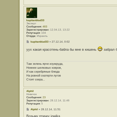
kapitanblad33
Эксперт
Сообщения:
483
Зарегистрирован:
12.04.13, 13:22
Репутация:
104
Откуда:
Израиль
С
kapitanblad33
»
27.12.14, 0:02
о
о
уух какая красотень-бабла бы мне в кишень
забрал б
б
щ
е
н
и
Там зелень ярче изумруда,
е
Нежнее шелковых ковров,
И как серебряные блюда
На ровной скатерти лугов
Стоят озера...
Alphil
Новичок
Сообщения:
23
Зарегистрирован:
28.12.14, 11:46
Репутация:
5
С
Alphil
»
28.12.14, 11:51
о
о
Возьму птичку jowika