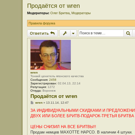
Продаётся от wren
Модераторы:
Олег Бритва
,
Модераторы
Правила форума
П
Ответить
wren
Тонкий ценитель японского качества
Сообщения:
2458
Зарегистрирован:
02.04.13, 22:14
Репутация:
1272
Откуда:
Воронеж
Продаётся от wren
С
wren
»
13.11.14, 12:47
о
о
ЗА ИНДИВИДУАЛЬНЫМИ СКИДКАМИ И ПРЕДЛОЖЕНИЯ
б
ДВУХ ИЛИ БОЛЕЕ БРИТВ-ПОДАРОК-ТРЕТЬЯ БРИТВА
щ
е
н
ЦЕНЫ СНИЗИЛ НА ВСЕ БРИТВЫ!!
и
е
Продам немцев MAXOTTE HAPCO. В наличии 4 штуки.