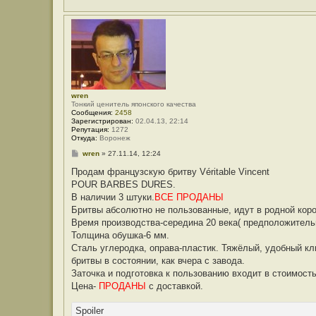
wren
Тонкий ценитель японского качества
Сообщения:
2458
Зарегистрирован:
02.04.13, 22:14
Репутация:
1272
Откуда:
Воронеж
С
wren
»
27.11.14, 12:24
о
о
Продам французскую бритву Véritable Vincent
б
POUR BARBES DURES.
щ
е
В наличии 3 штуки.
ВСЕ ПРОДАНЫ
н
Бритвы абсолютно не пользованные, идут в родной короб
и
е
Время производства-середина 20 века( предположитель
Толщина обушка-6 мм.
Сталь углеродка, оправа-пластик. Тяжёлый, удобный кл
бритвы в состоянии, как вчера с завода.
Заточка и подготовка к пользованию входит в стоимость
Цена-
ПРОДАНЫ
с доставкой.
Spoiler