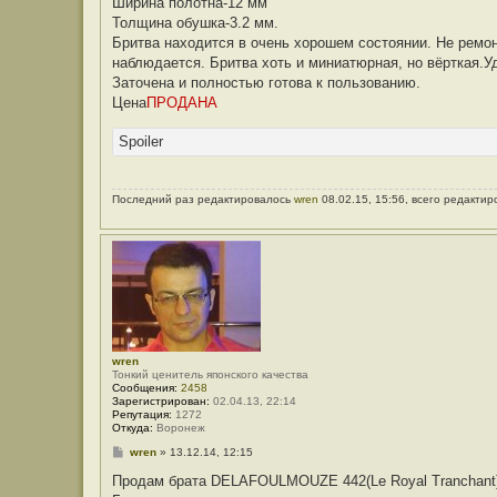
Ширина полотна-12 мм
н
Толщина обушка-3.2 мм.
и
е
Бритва находится в очень хорошем состоянии. Не ремон
наблюдается. Бритва хоть и миниатюрная, но вёрткая.Уд
Заточена и полностью готова к пользованию.
Цена
ПРОДАНА
Spoiler
Последний раз редактировалось
wren
08.02.15, 15:56, всего редактир
wren
Тонкий ценитель японского качества
Сообщения:
2458
Зарегистрирован:
02.04.13, 22:14
Репутация:
1272
Откуда:
Воронеж
С
wren
»
13.12.14, 12:15
о
о
Продам брата DELAFOULMOUZE 442(Le Royal Tranchant
б