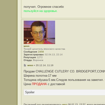
е
н
получил. Огромное спасибо
и
е
пользуйся на здоровье.
wren
Тонкий ценитель японского качества
Сообщения:
2458
Зарегистрирован:
02.04.13, 22:14
Репутация:
1272
Откуда:
Воронеж
С
wren
»
20.12.14, 11:16
о
о
Продам CHALLENGE CUTLERY CO. BRIDGEPORT,CON
б
Ширина полотна-17 мм
щ
е
Толщина обушка-5 мм.Следов пользования на заметил. С
н
Цена
ПРОДАНА
с доставкой
и
е
Spoiler
Последний раз редактировалось
wren
08.02.15, 15:57, всего редактир