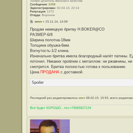
Тонкий ценитель японского качества
Сообщения:
2458
Зарегистрирован:
02.04.13, 22:14
Репутация:
1272
Откуда:
Воронеж
С
wren
»
15.11.14, 14:09
о
о
Продам немецкую бритву H.BOKER@CO
б
РАЗМЕР-6/8
щ
е
Ширина полотна-18мм
н
Толщина обушка-6мм.
и
е
Вогнутость-1/2 клина.
Изначально бритва имела благородный налёт патины. Е
поточил. Никаких проблем с металлом: ни ржавчины, ни
смотрится. Бритва полностью готова к пользованию.
Цена
ПРОДАНА
с доставкой.
Spoiler
Последний раз редактировалось
wren
08.02.15, 15:53, всего редактир
Всё будет ХОРОШО...тел:+79065827134