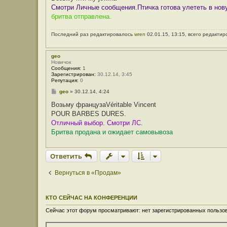
б
Смотри Личные сообщения.Птичка готова улететь в нову
щ
е
бритва отправлена.
н
и
е
Последний раз редактировалось
wren
02.01.15, 13:15, всего редактир
geo
Новичок
Сообщения:
1
Зарегистрирован:
30.12.14, 3:45
Репутация:
0
С
geo
»
30.12.14, 4:24
о
о
Возьму французаVéritable Vincent
б
POUR BARBES DURES.
щ
е
Отличный выбор. Смотри ЛС.
н
Бритва продана и ожидает самовывоза
и
е
Ответить
Вернуться в «Продам»
КТО СЕЙЧАС НА КОНФЕРЕНЦИИ
Сейчас этот форум просматривают: нет зарегистрированных пользов