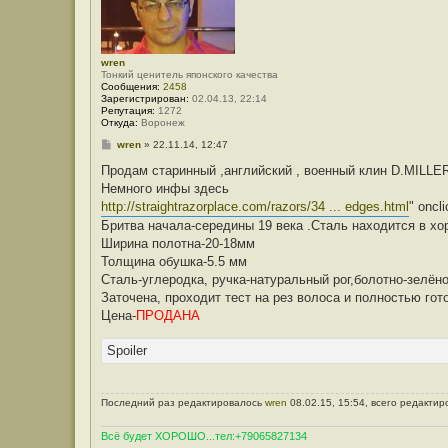
wren
Тонкий ценитель японского качества
Сообщения:
2458
Зарегистрирован:
02.04.13, 22:14
Репутация:
1272
Откуда:
Воронеж
С
wren
»
22.11.14, 12:47
о
о
Продам старинный ,английский , военный клин D.MI
б
Немного инфы здесь
щ
е
http://straightrazorplace.com/razors/34 ... edges.html
" oncl
н
Бритва начала-середины 19 века .Сталь находится в хо
и
е
Ширина полотна-20-18мм
Толщина обушка-5.5 мм
Сталь-углеродка, ручка-натуральный рог,болотно-зелёно
Заточена, проходит тест на рез волоса и полностью гот
Цена-
ПРОДАНА
Spoiler
Последний раз редактировалось
wren
08.02.15, 15:54, всего редактир
Всё будет ХОРОШО...тел:+79065827134