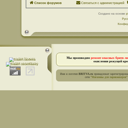
Список форумов
Связаться с администрацией
Создано на основе
p
Рус
Конфид
Мы производим
ремонт опасных бритв л
окисления режущей кро
Имя и логотип
BRITVA.ru
принадлежат зарегистриров
сети
"Магазины для парикмахеров"