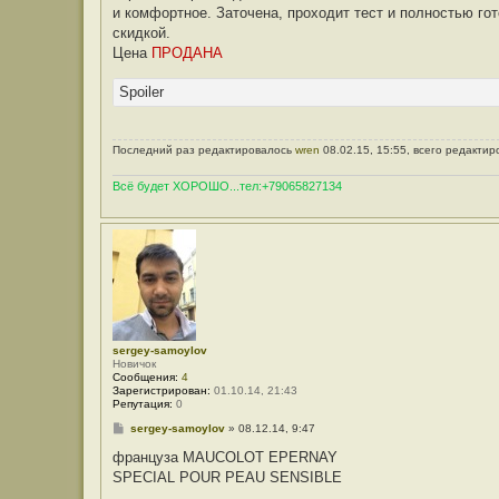
и комфортное. Заточена, проходит тест и полностью го
скидкой.
Цена
ПРОДАНА
Spoiler
Последний раз редактировалось
wren
08.02.15, 15:55, всего редактир
Всё будет ХОРОШО...тел:+79065827134
sergey-samoylov
Новичок
Сообщения:
4
Зарегистрирован:
01.10.14, 21:43
Репутация:
0
С
sergey-samoylov
»
08.12.14, 9:47
о
о
француза MAUCOLOT EPERNAY
б
SPECIAL POUR PEAU SENSIBLE
щ
е