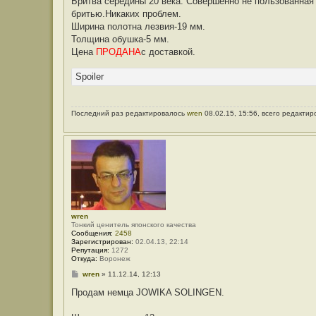
Бритва середины 20 века. Совершенно не пользованная 
щ
е
бритью.Никаких проблем.
н
Ширина полотна лезвия-19 мм.
и
е
Толщина обушка-5 мм.
Цена
ПРОДАНА
с доставкой.
Spoiler
Последний раз редактировалось
wren
08.02.15, 15:56, всего редактир
wren
Тонкий ценитель японского качества
Сообщения:
2458
Зарегистрирован:
02.04.13, 22:14
Репутация:
1272
Откуда:
Воронеж
С
wren
»
11.12.14, 12:13
о
о
Продам немца JOWIKA SOLINGEN.
б
щ
е