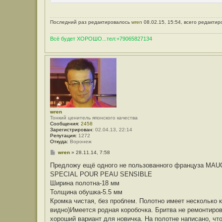
Последний раз редактировалось
wren
08.02.15, 15:54, всего редактир
Всё будет ХОРОШО...тел:+79065827134
wren
Тонкий ценитель японского качества
Сообщения:
2458
Зарегистрирован:
02.04.13, 22:14
Репутация:
1272
Откуда:
Воронеж
С
wren
»
28.11.14, 7:58
о
о
Предложу ещё одного не пользованного француза M
б
SPECIAL POUR PEAU SENSIBLE
щ
е
Ширина полотна-18 мм
н
Толщина обушка-5.5 мм
и
е
Кромка чистая, без проблем. Полотно имеет несколько к
видно)Имеется родная коробочка. Бритва не ремонтиров
хороший вариант для новичка. На полотне написано, что