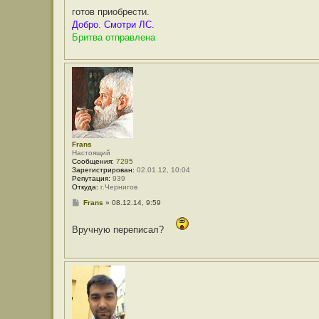
н
готов приобрести.
и
е
Добро. Смотри ЛС.
Бритва отправлена
Frans
Настоящий
Сообщения:
7295
Зарегистрирован:
02.01.12, 10:04
Репутация:
939
Откуда:
г.Чернигов
С
Frans
»
08.12.14, 9:59
о
о
б
Вручную переписал?
щ
е
н
и
е