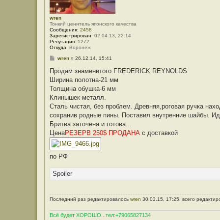
wren
Тонкий ценитель японского качества
Сообщения:
2458
Зарегистрирован:
02.04.13, 22:14
Репутация:
1272
Откуда:
Воронеж
С
wren
»
26.12.14, 15:41
о
о
Продам знаменитого FREDERICK REYNOLDS
б
Ширина полотна-21 мм
щ
е
Толщина обушка-6 мм
н
Клинышек-металл.
и
е
Сталь чистая, без проблем. Древняя,роговая ручка нах
сохранив родные пины. Поставил внутренние шайбы. Ид
Бритва заточена и готова...
Цена
РЕЗЕРВ 250$ ПРОДАНА
с доставкой
по РФ
Spoiler
Последний раз редактировалось
wren
30.03.15, 17:25, всего редактир
Всё будет ХОРОШО...тел:+79065827134