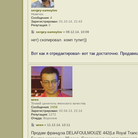
sergey-samoylov
Новичок
Сообщения:
4
Зарегистрирован:
01.10.14, 21:43
Репутация:
0
С
sergey-samoylov
»
08.12.14, 10:09
о
о
нет) скопировал. комп тупит))
б
щ
е
Вот как я отредактировал- вот так достаточно. Продаве
н
и
е
wren
Тонкий ценитель японского качества
Сообщения:
2458
Зарегистрирован:
02.04.13, 22:14
Репутация:
1272
Откуда:
Воронеж
С
wren
»
11.12.14, 12:11
о
о
Продам француза DELAFOULMOUZE 442(Le Royal Tranch
б