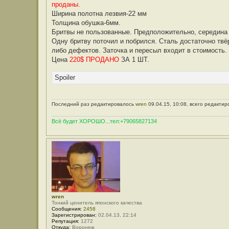
проданы.
Ширина полотна лезвия-22 мм
Толщина обушка-6мм.
Бритвы не пользованные. Предположительно, середина 2
Одну бритву поточил и побрился. Сталь достаточно твёр
либо дефектов. Заточка и пересыл входит в стоимость.
Цена
220$ ПРОДАНО
ЗА 1 ШТ.
Spoiler
Последний раз редактировалось
wren
09.04.15, 10:08, всего редактир
Всё будет ХОРОШО...тел:+79065827134
wren
Тонкий ценитель японского качества
Сообщения:
2458
Зарегистрирован:
02.04.13, 22:14
Репутация:
1272
Откуда:
Воронеж