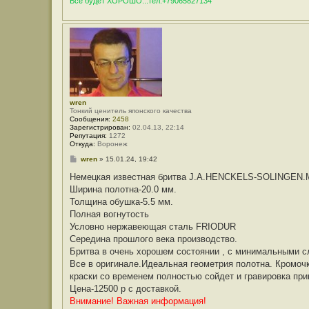
Всё будет ХОРОШО...тел:+79065827134
wren
Тонкий ценитель японского качества
Сообщения:
2458
Зарегистрирован:
02.04.13, 22:14
Репутация:
1272
Откуда:
Воронеж
С
wren
»
15.01.24, 19:42
о
о
Немецкая известная бритва J.A.HENCKELS-SOLINGEN.
б
Ширина полотна-20.0 мм.
щ
е
Толщина обушка-5.5 мм.
н
Полная вогнутость
и
е
Условно нержавеющая сталь FRIODUR
Середина прошлого века производство.
Бритва в очень хорошем состоянии , с минимальными с
Все в оригинале.Идеальная геометрия полотна. Кромочк
краски со временем полностью сойдет и гравировка при
Цена-12500 р с доставкой.
Внимание! Важная информация!