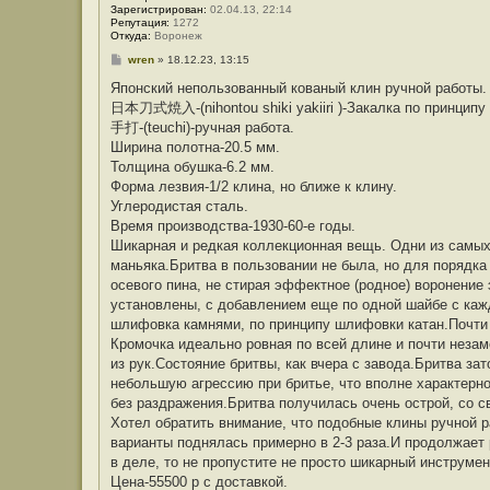
Зарегистрирован:
02.04.13, 22:14
Репутация:
1272
Откуда:
Воронеж
С
wren
»
18.12.23, 13:15
о
о
Японский непользованный кованый клин ручной работы.
б
日本刀式焼入-(nihontou shiki yakiiri )-Закалка по принципу 
щ
е
手打-(teuchi)-ручная работа.
н
Ширина полотна-20.5 мм.
и
е
Толщина обушка-6.2 мм.
Форма лезвия-1/2 клина, но ближе к клину.
Углеродистая сталь.
Время производства-1930-60-е годы.
Шикарная и редкая коллекционная вещь. Одни из самых
маньяка.Бритва в пользовании не была, но для порядка
осевого пина, не стирая эффектное (родное) воронение
установлены, с добавлением еще по одной шайбе с каж
шлифовка камнями, по принципу шлифовки катан.Почти 
Кромочка идеально ровная по всей длине и почти незам
из рук.Состояние бритвы, как вчера с завода.Бритва за
небольшую агрессию при бритье, что вполне характерно
без раздражения.Бритва получилась очень острой, со с
Хотел обратить внимание, что подобные клины ручной р
варианты поднялась примерно в 2-3 раза.И продолжает р
в деле, то не пропустите не просто шикарный инструмен
Цена-55500 р с доставкой.