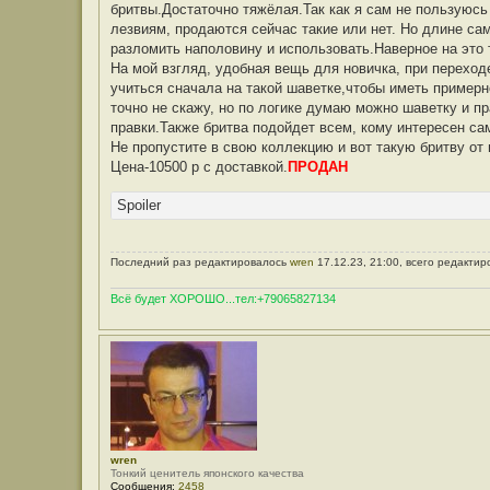
бритвы.Достаточно тяжёлая.Так как я сам не пользуюсь
лезвиям, продаются сейчас такие или нет. Но длине са
разломить наполовину и использовать.Наверное на это
На мой взгляд, удобная вещь для новичка, при переход
учиться сначала на такой шаветке,чтобы иметь примерно
точно не скажу, но по логике думаю можно шаветку и п
правки.Также бритва подойдет всем, кому интересен са
Не пропустите в свою коллекцию и вот такую бритву от
Цена-10500 р с доставкой.
ПРОДАН
Spoiler
Последний раз редактировалось
wren
17.12.23, 21:00, всего редактир
Всё будет ХОРОШО...тел:+79065827134
wren
Тонкий ценитель японского качества
Сообщения:
2458