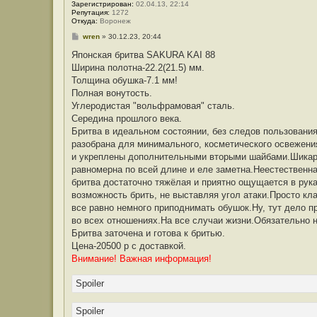
Зарегистрирован:
02.04.13, 22:14
Репутация:
1272
Откуда:
Воронеж
С
wren
»
30.12.23, 20:44
о
о
Японская бритва SAKURA KAI 88
б
Ширина полотна-22.2(21.5) мм.
щ
е
Толщина обушка-7.1 мм!
н
Полная вонутость.
и
е
Углеродистая "вольфрамовая" сталь.
Середина прошлого века.
Бритва в идеальном состоянии, без следов пользовани
разобрана для минимального, косметического освежени
и укреплены дополнительными вторыми шайбами.Шикарн
равномерна по всей длине и еле заметна.Неестественна
бритва достаточно тяжёлая и приятно ощущается в рук
возможность брить, не выставляя угол атаки.Просто кл
все равно немного приподнимать обушок.Ну, тут дело п
во всех отношениях.На все случаи жизни.Обязательно н
Бритва заточена и готова к бритью.
Цена-20500 р с доставкой.
Внимание! Важная информация!
Spoiler
Spoiler