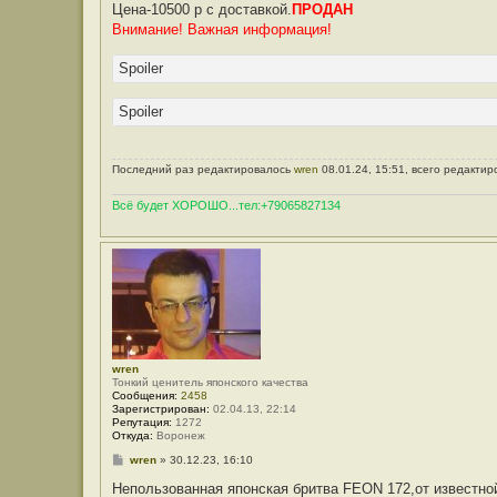
Цена-10500 р с доставкой.
ПРОДАН
Внимание! Важная информация!
Spoiler
Spoiler
Последний раз редактировалось
wren
08.01.24, 15:51, всего редактир
Всё будет ХОРОШО...тел:+79065827134
wren
Тонкий ценитель японского качества
Сообщения:
2458
Зарегистрирован:
02.04.13, 22:14
Репутация:
1272
Откуда:
Воронеж
С
wren
»
30.12.23, 16:10
о
о
Непользованная японская бритва FEON 172,от извес