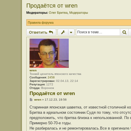
Продаётся от wren
Модераторы:
Олег Бритва
,
Модераторы
Правила форума
П
Ответить
wren
Тонкий ценитель японского качества
Сообщения:
2458
Зарегистрирован:
02.04.13, 22:14
Репутация:
1272
Откуда:
Воронеж
Продаётся от wren
С
wren
»
17.12.23, 19:56
о
о
Старинная японская шаветка, от известной столичной 
б
Бритва в идеальном состоянии.Судя по тому, что отсут
щ
е
предположить, что бритва близка к непользованной. По 
н
Примерно 50-70-е годы.
и
е
Не разбиралась и не ремонтировалась.Все в оригинале