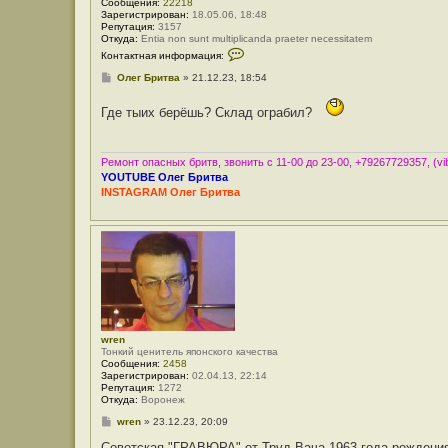
Сообщения:
22218
Зарегистрирован:
18.05.06, 18:48
Репутация:
3157
Откуда:
Entia non sunt multiplicanda praeter necessitatem
К
Контактная информация:
о
н
С
Олег Бритва
»
21.12.23, 18:54
т
о
а
о
к
Где тыих берёшь? Склад ограбил?
б
т
щ
н
е
а
н
я
и
Ремонт опасных бритв, звонить с 11-00 до 23-00, +79267729357, (vib
и
е
YOUTUBE Олег Бритва
н
INSTAGRAM Олег Бритва
ф
о
р
м
а
ц
и
я
п
о
л
ь
з
wren
о
Тонкий ценитель японского качества
в
Сообщения:
2458
а
Зарегистрирован:
02.04.13, 22:14
т
Репутация:
1272
е
Откуда:
Воронеж
л
С
wren
»
23.12.23, 20:09
я
о
О
о
Советская "ГРАВЮРА" от Труд Вача,1963 года рождени
л