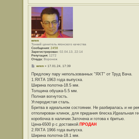
wren
Тонкий ценитель японского качества
Сообщения:
2458
Зарегистрирован:
02.04.13, 22:14
Репутация:
1272
Откуда:
Воронеж
С
wren
»
17.01.24, 17:39
о
о
Предложу пару непользованных "ЯХТ" от Труд Вача.
б
1.ЯХТА 1963 года выпуска.
щ
е
Ширина полотна-18.5 мм.
н
Толщина обушка-5.5 мм.
и
е
Полная вогнутость.
Углеродистая сталь.
Бритва в идеальном состоянии. Не разбиралась и не р
отполирован клинок, для придания блеска.Идеальная г
коробочка в наличии.Заточена и готова к бритью.
Цена-6500 р с доставкой.
ПРОДАН
2.ЯХТА 1966 года выпуска.
Ширина полотна-18.1 мм.