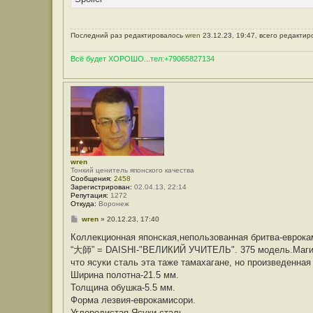
Последний раз редактировалось
wren
23.12.23, 19:47, всего редактир
Всё будет ХОРОШО...тел:+79065827134
wren
Тонкий ценитель японского качества
Сообщения:
2458
Зарегистрирован:
02.04.13, 22:14
Репутация:
1272
Откуда:
Воронеж
С
wren
»
20.12.23, 17:40
о
о
Коллекционная японская,непользованная бритва-еврока
б
“大師” = DAISHI-"ВЕЛИКИЙ УЧИТЕЛЬ". 375 модель.Магиче
щ
е
что ясуки сталь эта таже тамахагане, но произведенная
н
Ширина полотна-21.5 мм.
и
е
Толщина обушка-5.5 мм.
Форма лезвия-еврокамисори.
Углеродистая Ясуки сталь.