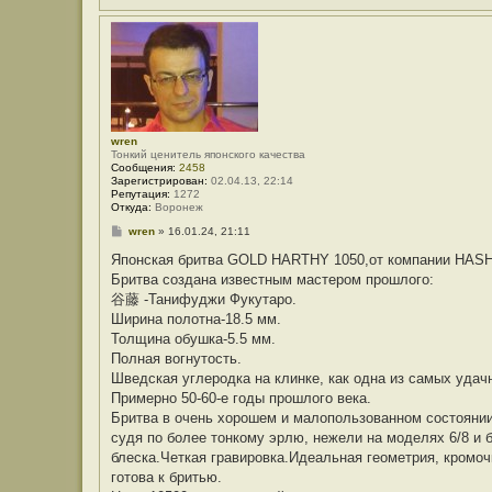
wren
Тонкий ценитель японского качества
Сообщения:
2458
Зарегистрирован:
02.04.13, 22:14
Репутация:
1272
Откуда:
Воронеж
С
wren
»
16.01.24, 21:11
о
о
Японская бритва GOLD HARTHY 1050,от компании HAS
б
Бритва создана известным мастером прошлого:
щ
е
谷藤 -Танифуджи Фукутаро.
н
Ширина полотна-18.5 мм.
и
е
Толщина обушка-5.5 мм.
Полная вогнутость.
Шведская углеродка на клинке, как одна из самых удач
Примерно 50-60-е годы прошлого века.
Бритва в очень хорошем и малопользованном состоянии
судя по более тонкому эрлю, нежели на моделях 6/8 и
блеска.Четкая гравировка.Идеальная геометрия, кромоч
готова к бритью.