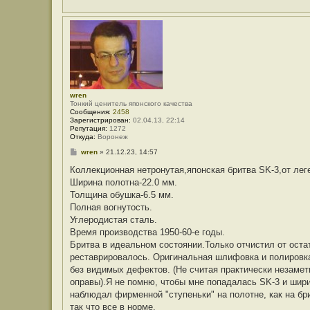
е
wren
Тонкий ценитель японского качества
Сообщения:
2458
Зарегистрирован:
02.04.13, 22:14
Репутация:
1272
Откуда:
Воронеж
С
wren
»
21.12.23, 14:57
о
о
Коллекционная нетронутая,японская бритва SK-3,от лег
б
Ширина полотна-22.0 мм.
щ
е
Толщина обушка-6.5 мм.
н
Полная вогнутость.
и
е
Углеродистая сталь.
Время производства 1950-60-е годы.
Бритва в идеальном состоянии.Только отчистил от оста
реставрировалось. Оригинальная шлифовка и полировка
без видимых дефектов. (Не считая практически незамет
оправы).Я не помню, чтобы мне попадалась SK-3 и шири
наблюдал фирменной "ступеньки" на полотне, как на бр
так что все в норме.