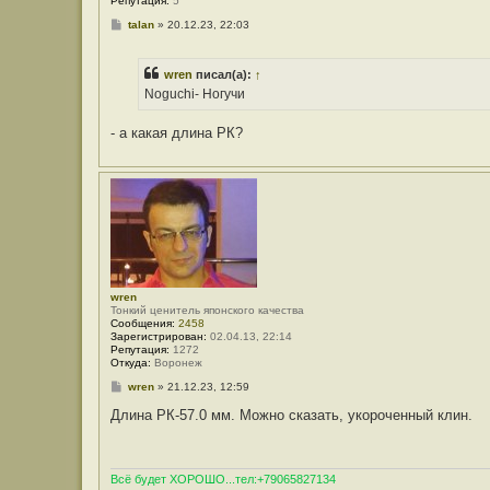
Репутация:
5
С
talan
»
20.12.23, 22:03
о
о
б
wren
писал(а):
↑
щ
е
Noguchi- Ногучи
н
и
е
- а какая длина РК?
wren
Тонкий ценитель японского качества
Сообщения:
2458
Зарегистрирован:
02.04.13, 22:14
Репутация:
1272
Откуда:
Воронеж
С
wren
»
21.12.23, 12:59
о
о
Длина РК-57.0 мм. Можно сказать, укороченный клин.
б
щ
е
н
и
Всё будет ХОРОШО...тел:+79065827134