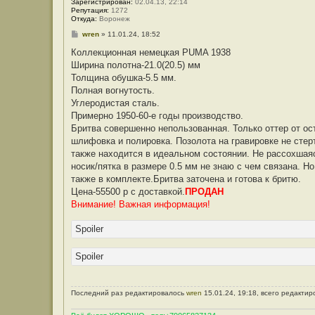
Зарегистрирован:
02.04.13, 22:14
Репутация:
1272
Откуда:
Воронеж
С
wren
»
11.01.24, 18:52
о
о
Коллекционная немецкая PUMA 1938
б
Ширина полотна-21.0(20.5) мм
щ
е
Толщина обушка-5.5 мм.
н
Полная вогнутость.
и
е
Углеродистая сталь.
Примерно 1950-60-е годы производство.
Бритва совершенно непользованная. Только оттер от ос
шлифовка и полировка. Позолота на гравировке не стер
также находится в идеальном состоянии. Не рассохшаяс
носик/пятка в размере 0.5 мм не знаю с чем связана. Н
также в комплекте.Бритва заточена и готова к бритю.
Цена-55500 р с доставкой.
ПРОДАН
Внимание! Важная информация!
Spoiler
Spoiler
Последний раз редактировалось
wren
15.01.24, 19:18, всего редактир