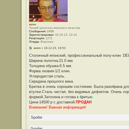
wren
Тонкий ценитель японского качества
Сообщения:
2458
Зарегистрирован:
02.04.13, 22:14
Репутация:
1272
Откуда:
Воронеж
С
wren
»
19.12.23, 19:53
о
о
Столичный японский, профессиональный полу-клин: DE
б
Ширина полотна-21.0 мм.
щ
е
Толщина обушка-6.5 мм.
н
Форма лезвия-1/2 клин.
и
е
Углеродистая сталь.
Середина прошлого века.
Бритва в очень хорошем состоянии. Была разобрана для
втулки.Сталь чистая, без видимых дефектов. Очень хо
формой.Заточена и готова к бритью.
Цена-14500 р с доставкой.
ПРОДАН
Внимание! Важная информация!
Spoiler
Spoiler