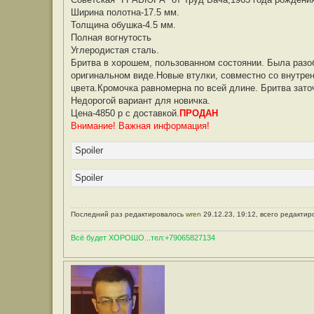
б
е
Ширина полотна-17.5 мм.
щ
г
е
Толщина обушка-4.5 мм.
Б
н
р
Полная вогнутость
и
и
е
Углеродистая сталь.
т
в
Бритва в хорошем, пользованном состоянии. Была разо
а
оригинальном виде.Новые втулки, совместно со внутрен
цвета.Кромочка равномерна по всей длине. Бритва заточ
Недорогой вариант для новичка.
Цена-4850 р с доставкой.
ПРОДАН
Внимание! Важная информация!
Spoiler
Spoiler
Последний раз редактировалось
wren
29.12.23, 19:12, всего редактир
Всё будет ХОРОШО...тел:+79065827134