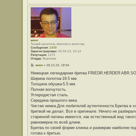
wren
Тонкий ценитель японского качества
Сообщения:
2458
Зарегистрирован:
02.04.13, 22:14
Репутация:
1272
Откуда:
Воронеж
С
wren
»
29.12.23, 19:54
о
о
Немецкая легендарная бритва FRIEDR.HERDER ABR.S
б
Ширина полотна-19.5 мм.
щ
е
Толщина обушка-5.5 мм.
н
Полная вогнутость.
и
е
Углеродистая сталь.
Середина прошлого века.
Чистая немка.Для любителей аутентичности.Бритва в х
бритвой не делал. Все в оригинале. Ничего не разбира
старинной патины имеются, как естественный вид таког
равномерна по всей длине.
Бритва по своей форме клинка и размерам наиболее по
готова к бритью.