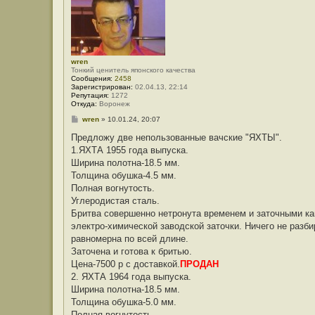
wren
Тонкий ценитель японского качества
Сообщения:
2458
Зарегистрирован:
02.04.13, 22:14
Репутация:
1272
Откуда:
Воронеж
С
wren
»
10.01.24, 20:07
о
о
Предложу две непользованные вачские "ЯХТЫ".
б
1.ЯХТА 1955 года выпуска.
щ
е
Ширина полотна-18.5 мм.
н
Толщина обушка-4.5 мм.
и
е
Полная вогнутость.
Углеродистая сталь.
Бритва совершенно нетронута временем и заточными ка
электро-химической заводской заточки. Ничего не разб
равномерна по всей длине.
Заточена и готова к бритью.
Цена-7500 р с доставкой.
ПРОДАН
2. ЯХТА 1964 года выпуска.
Ширина полотна-18.5 мм.
Толщина обушка-5.0 мм.
Полная вогнутость.