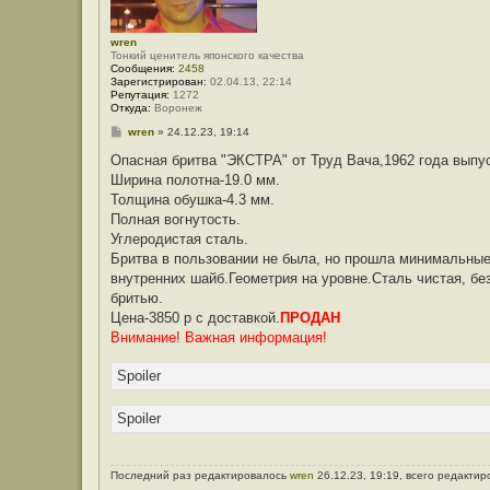
wren
Тонкий ценитель японского качества
Сообщения:
2458
Зарегистрирован:
02.04.13, 22:14
Репутация:
1272
Откуда:
Воронеж
С
wren
»
24.12.23, 19:14
о
о
Опасная бритва "ЭКСТРА" от Труд Вача,1962 года выпус
б
Ширина полотна-19.0 мм.
щ
е
Толщина обушка-4.3 мм.
н
Полная вогнутость.
и
е
Углеродистая сталь.
Бритва в пользовании не была, но прошла минимальные
внутренних шайб.Геометрия на уровне.Сталь чистая, бе
бритью.
Цена-3850 р с доставкой.
ПРОДАН
Внимание! Важная информация!
Spoiler
Spoiler
Последний раз редактировалось
wren
26.12.23, 19:19, всего редактир