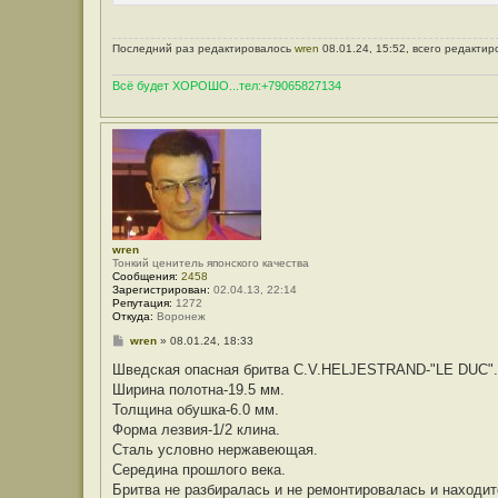
Последний раз редактировалось
wren
08.01.24, 15:52, всего редактир
Всё будет ХОРОШО...тел:+79065827134
wren
Тонкий ценитель японского качества
Сообщения:
2458
Зарегистрирован:
02.04.13, 22:14
Репутация:
1272
Откуда:
Воронеж
С
wren
»
08.01.24, 18:33
о
о
Шведская опасная бритва C.V.HELJESTRAND-"LE DUC".4
б
Ширина полотна-19.5 мм.
щ
е
Толщина обушка-6.0 мм.
н
Форма лезвия-1/2 клина.
и
е
Сталь условно нержавеющая.
Середина прошлого века.
Бритва не разбиралась и не ремонтировалась и находит