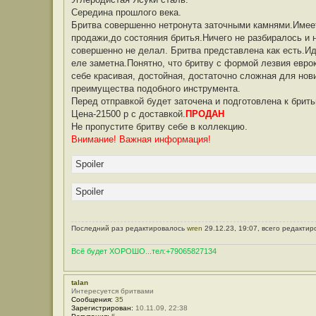
Середина прошлого века.
Бритва совершенно нетронута заточными камнями.Имеетс
продажи,до состояния бритья.Ничего не разбиралось и 
совершенно не делал. Бритва представлена как есть.И
еле заметна.Понятно, что бритву с формой лезвия евро
себе красивая, достойная, достаточно сложная для нов
преимущества подобного инструмента.
Перед отправкой будет заточена и подготовлена к брить
Цена-21500 р с доставкой.
ПРОДАН
Не пропустите бритву себе в коллекцию.
Внимание! Важная информация!
Spoiler
Spoiler
Последний раз редактировалось
wren
29.12.23, 19:07, всего редактир
Всё будет ХОРОШО...тел:+79065827134
talan
Интересуется бритвами
Сообщения:
35
Зарегистрирован:
10.11.09, 22:38