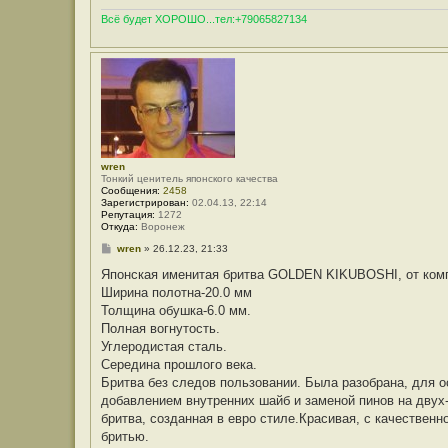
Всё будет ХОРОШО...тел:+79065827134
wren
Тонкий ценитель японского качества
Сообщения:
2458
Зарегистрирован:
02.04.13, 22:14
Репутация:
1272
Откуда:
Воронеж
С
wren
»
26.12.23, 21:33
о
о
Японская именитая бритва GOLDEN KIKUBOSHI, от ко
б
Ширина полотна-20.0 мм
щ
е
Толщина обушка-6.0 мм.
н
Полная вогнутость.
и
е
Углеродистая сталь.
Середина прошлого века.
Бритва без следов пользовании. Была разобрана, для о
добавлением внутренних шайб и заменой пинов на двух
бритва, созданная в евро стиле.Красивая, с качественн
бритью.