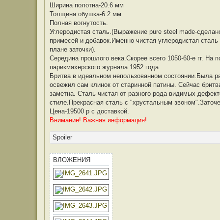
б
Ширина полотна-20.6 мм
щ
е
Толщина обушка-6.2 мм
н
Полная вогнутость.
и
е
Углеродистая сталь.(Выражение pure steel made-сделано
примесей и добавок.Именно чистая углеродистая сталь
плане заточки).
Середина прошлого века.Скорее всего 1050-60-е гг. На
парикмахерского журнала 1952 года.
Бритва в идеальном непользованном состоянии.Была ра
освежил сам клинок от старинной патины. Сейчас бритва
заметна. Сталь чистая от разного рода видимых дефект
стиле.Прекрасная сталь с "хрустальным звоном".Заточе
Цена-19500 р с доставкой.
Внимание! Важная информация!
Spoiler
ВЛОЖЕНИЯ