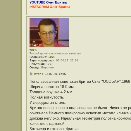
е
ф
YOUTUBE Олег Бритва
о
INSTAGRAM Олег Бритва
р
м
а
ц
и
я
п
о
л
ь
з
о
wren
в
Тонкий ценитель японского качества
а
Сообщения:
2458
т
Зарегистрирован:
02.04.13, 22:14
е
Репутация:
1272
л
Откуда:
Воронеж
я
О
С
wren
»
23.02.26, 15:02
л
о
е
о
Непользованная советская бритва Стиз "ОСОБАЯ",1969 
г
б
Ширина полотна-18.0 мм.
Б
щ
р
е
Толщина обушка-4.2 мм.
и
н
Полная вогнутость.
т
и
в
е
Углеродистая сталь.
а
Бритва совершенно в пользовании не была. Ничего не р
оригинале.Немного полиролью освежил металл клинка и
должна неплохо. Идеальная геометрия полотна:кромочк
качестве стартовой..
Заточена и готова к бритью.