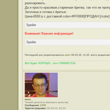
разочаровать..
Да и просто красивая,старинная бритва, так что не проп
Заточена и готова к бритью.
Цена-6550 р с доставкой.color=#FF0000]ПРОДАН [/color]
Spoiler
Внимание! Важная информация!
Spoiler
Последний раз редактировалось
wren
08.03.26, 11:45, всего редактир
Всё будет ХОРОШО...тел:+79065827134
wren
Тонкий ценитель японского качества
Сообщения:
2458
Зарегистрирован:
02.04.13, 22:14