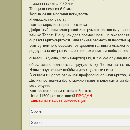
б
Ширина полотна-20.0 мм.
щ
е
Толщина обушка-6.0 мм.
н
Форма лезвия-полная вогнутость.
и
е
Углеродистая сталь.
Бритва середины прошлого века.
Добротный парикмахерский инструмент на все случаи ж
клинке.Толстый обушок даёт возможность не выставлять
образом брить/бриться. Идеальная геометрия полотна:к
Бритву немного освежил от древней патины и окислен
родную оправу решил все таки сохранить и небольшую 
смолой.( Думаю, что намертво).Но, в любом случае,на 
обязательно поменяю на другую ручку бесплатно, естест
Новые внутренние шайбы и двух-цветные пины.
В общем и целом,отличная профессиональная бритва, 
Да, на последнем фото можно увидеть рекламу этой фи
коллекции).
Бритва заточена и готова к бритью.
Цена-11500 р с доставкой.
ПРОДАН
Внимание! Важная информация!
Spoiler
Spoiler