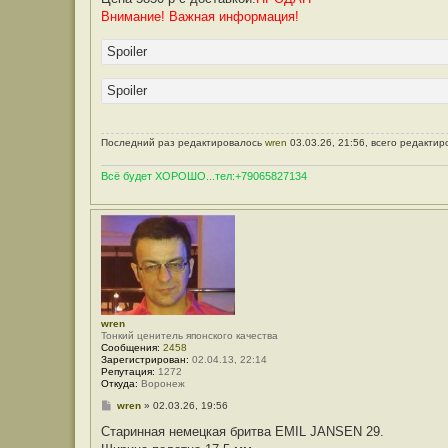
Внимание! Важная информация!
Spoiler
Spoiler
Последний раз редактировалось
wren
03.03.26, 21:56, всего редактир
Всё будет ХОРОШО...тел:+79065827134
wren
Тонкий ценитель японского качества
Сообщения:
2458
Зарегистрирован:
02.04.13, 22:14
Репутация:
1272
Откуда:
Воронеж
С
wren
»
02.03.26, 19:56
о
о
Старинная немецкая бритва EMIL JANSEN 29.
б