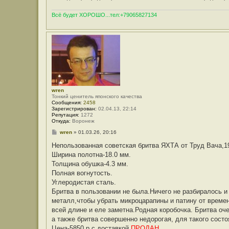
Всё будет ХОРОШО...тел:+79065827134
wren
Тонкий ценитель японского качества
Сообщения:
2458
Зарегистрирован:
02.04.13, 22:14
Репутация:
1272
Откуда:
Воронеж
С
wren
»
01.03.26, 20:16
о
о
Непользованная советская бритва ЯХТА от Труд Вача,1
б
Ширина полотна-18.0 мм.
щ
е
Толщина обушка-4.3 мм.
н
Полная вогнутость.
и
е
Углеродистая сталь.
Бритва в пользовании не была.Ничего не разбиралось и
металл,чтобы убрать микроцарапины и патину от време
всей длине и еле заметна.Родная коробочка. Бритва оч
а также бритва совершенно недорогая, для такого состо
Цена-5850 р с доставкой.
ПРОДАН