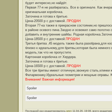
будет интересно,но найдёт.
Первая 77-я не разбиралась. Все в оригинале. Как вче
оригинальная коробочка.
Заточена и готова к бритью.
Цена-20500 р с доставкой..
ПРОДАН
Вторая 77-ка также в прекрасном состоянии,но пришлос
в районе осевого пина.Заодно и освежил само полотно 
добавить и внутренние шайбы. Родная коробочка.Заточен
Цена-18500 р с доставкой.
ПРОДАН
Третья бритва ,45 модель также была разобрана,для ко
близко к идеальному,для бритвы,которая была немного 
модель,так что не пропустите.
Картонная коробочка от Хердера.
Заточена и готова к бритью.
Цена-16500 р с доставкой..
ПРОДАН
Все три бритвы имеют отличную,звонкую сталь,клинки 
Филармонику.Идеальные геометрии и мощные оправы. К
Внимание! Важная информация!
Spoiler
Spoiler
Последний раз редактировалось
wren
11.04.26, 19:08, всего редактир