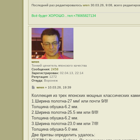
Последний раз редактировалось
wren
30.03.26, 9:08, всего редактиро
Всё будет ХОРОШО...тел:+79065827134
wren
Тонкий ценитель японского качества
Сообщения:
2458
Зарегистрирован:
02.04.13, 22:14
Репутация:
1272
Откуда:
Воронеж
С
wren
»
10.03.26, 19:39
о
о
Коллекция из трех японских мощных классических ками
б
1.Ширина полотна-27 мм! или почти 9/8!
щ
е
Толщина обушка-6.2 мм.
н
2.Ширина полотна-25.5 мм или 8/8!
и
е
Толщина обушка-6.2 мм.
3.Ширина полотна-23.0 мм или 7/8!
Толщина обушка-5.0 мм.
Две бритвы определить удалось: