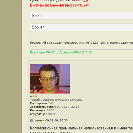
Внимание! Важная информация!
Spoiler
Spoiler
Последний раз редактировалось
wren
08.03.26, 18:45, всего редактир
Всё будет ХОРОШО...тел:+79065827134
wren
Тонкий ценитель японского качества
Сообщения:
2458
Зарегистрирован:
02.04.13, 22:14
Репутация:
1272
Откуда:
Воронеж
С
wren
»
09.03.26, 20:36
о
о
Коллекционная,премиальная,непользованная и именит
б