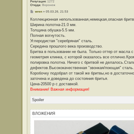
Репутация:
1272
Откуда:
Воронеж
С
wren
»
05.03.26, 21:53
о
о
Коллекционная непользованная,немецкая,опасная брит
б
Ширина полотна-21.0 мм.
щ
е
Толщина обушка-5.5 мм.
н
Полная вогнутость.
и
е
Углеродистая "серебряная" сталь.
Середина прошлого века производство.
Бритва в пользовании не была. Только оттер от масла 
геометрия клинка, с которой оказалось все отлично.Кр
полировка полотна. Ничего с бритвой не делалось.Стал
дефектов.Высококачественная "звонкая/поющая" сталь.
Коробочку подобрал от такой же бритвы,но в достаточн
заточена и доведена до состояния бритья.
Цена-20500 р с доставкой.
Внимание! Важная информация!
Spoiler
ВЛОЖЕНИЯ