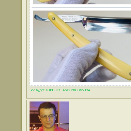
Всё будет ХОРОШО...тел:+79065827134