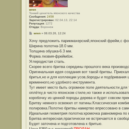
wren
Тонкий ценитель японского качества
Сообщения:
2458
Зарегистрирован:
02.04.13, 22:14
Репутация:
1272
Откуда:
Воронеж
С
wren
»
08.03.26, 12:24
о
о
Хочу предложить парикмахерский,японский фрейм,с фо
б
Ширина полотна-18.0 мм.
щ
е
Толщина обушка-6.3 мм.
н
Форма лезвия-фреймбэк.
и
е
Углеродистая сталь.
Скорее всего бритва середины прошлого века производс
Оригинальная идея создания вот такой бритвы. Приехал
бритья,но и для коллекции усов,бороды и подбривания 
временного,но удобного инструмента.
Тут имеет место быть огромное поле деятельности для
оплётку,в чисто японском стиле,но также и использоват
коробочку из ценной породы дерева и будет совсем прек
Бритву немного освежил от патины.Классическая комб
полировка.Полотно бритвы намертво впрессовано в само
Идеальная геометрия полотна:кромочка равномерна по в
Бритва интересная,практически не встречается в свобод
Будет заточена и подготовлена к бритью.
Цена-5350 р с доставкой.
ПРОДАН