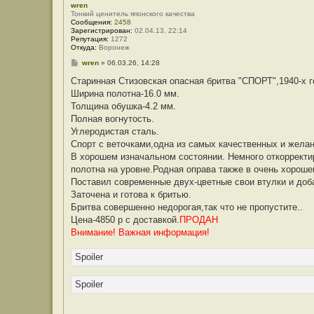
wren
Тонкий ценитель японского качества
Сообщения:
2458
Зарегистрирован:
02.04.13, 22:14
Репутация:
1272
Откуда:
Воронеж
С
wren
»
06.03.26, 14:28
о
о
Старинная Стизовская опасная бритва "СПОРТ",1940-х г
б
Ширина полотна-16.0 мм.
щ
е
Толщина обушка-4.2 мм.
н
Полная вогнутость.
и
е
Углеродистая сталь.
Спорт с веточками,одна из самых качественных и желан
В хорошем изначальном состоянии. Немного откоррект
полотна на уровне.Родная оправа также в очень хорош
Поставил современные двух-цветные свои втулки и доб
Заточена и готова к бритью.
Бритва совершенно недорогая,так что не пропустите..
Цена-4850 р с доставкой.
ПРОДАН
Внимание! Важная информация!
Spoiler
Spoiler