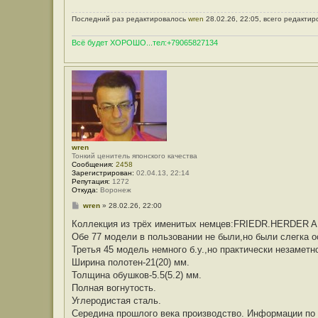
Последний раз редактировалось
wren
28.02.26, 22:05, всего редактир
Всё будет ХОРОШО...тел:+79065827134
wren
Тонкий ценитель японского качества
Сообщения:
2458
Зарегистрирован:
02.04.13, 22:14
Репутация:
1272
Откуда:
Воронеж
С
wren
»
28.02.26, 22:00
о
о
Коллекция из трёх именитых немцев:FRIEDR.HERDER
б
Обе 77 модели в пользовании не были,но были слегка 
щ
е
Третья 45 модель немного б.у.,но практически незаметн
н
Ширина полотен-21(20) мм.
и
е
Толщина обушков-5.5(5.2) мм.
Полная вогнутость.
Углеродистая сталь.
Середина прошлого века производство. Информации по э