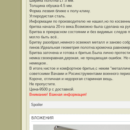
Ширина полотна-17.5 мм.
щ
е
Толщина обушка-4.5 мм.
н
Форма лезвия ближе к полу-клину.
и
е
Углеродистая сталь.
Информации по производителю не нашел,но по косвенным
бритва начала 20-го века.Возможно была сделана на руб
Бритва в прекрасном состоянии и без видимых следов п
могло быть всё..
Бритву разобрал,немного освежил металл и заново соб
пинов.Идеальная геометрия полотна:кромочка равномерн
Бритва заточена и готова к бритью.Была лично протести
немка:своенравная,дерзкая, не прощающая ошибок. Но 
немецкое..
В итоге,чистое и комфортное бритье,с неким "металлич
советскими Вачами и Росинструментами военного перио
Короче, отличная и недорогая старинная вещь.
Не пропустите.
Цена-9500 р с доставкой.
Внимание! Важная информация!
Spoiler
ВЛОЖЕНИЯ