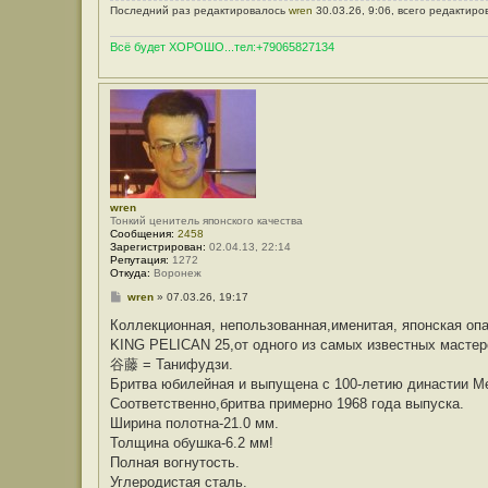
Последний раз редактировалось
wren
30.03.26, 9:06, всего редактиро
Всё будет ХОРОШО...тел:+79065827134
wren
Тонкий ценитель японского качества
Сообщения:
2458
Зарегистрирован:
02.04.13, 22:14
Репутация:
1272
Откуда:
Воронеж
С
wren
»
07.03.26, 19:17
о
о
Коллекционная, непользованная,именитая, японская опа
б
KING PELICAN 25,от одного из самых известных масте
щ
е
谷藤 = Танифудзи.
н
Бритва юбилейная и выпущена с 100-летию династии М
и
е
Соответственно,бритва примерно 1968 года выпуска.
Ширина полотна-21.0 мм.
Толщина обушка-6.2 мм!
Полная вогнутость.
Углеродистая сталь.