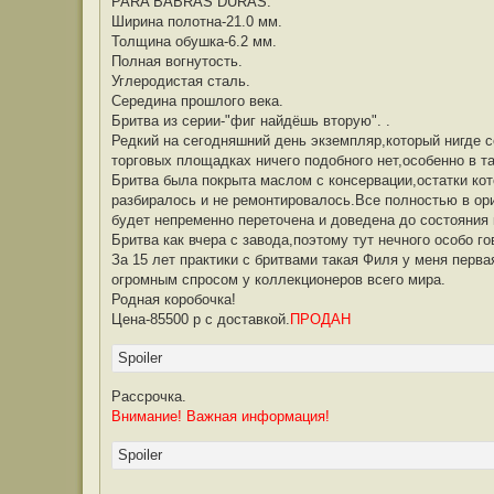
PARA BABRAS DURAS.
щ
е
Ширина полотна-21.0 мм.
н
Толщина обушка-6.2 мм.
и
е
Полная вогнутость.
Углеродистая сталь.
Середина прошлого века.
Бритва из серии-"фиг найдёшь вторую". .
Редкий на сегодняшний день экземпляр,который нигде с
торговых площадках ничего подобного нет,особенно в т
Бритва была покрыта маслом с консервации,остатки кот
разбиралось и не ремонтировалось.Все полностью в ор
будет непременно переточена и доведена до состояния
Бритва как вчера с завода,поэтому тут нечного особо го
За 15 лет практики с бритвами такая Филя у меня перва
огромным спросом у коллекционеров всего мира.
Родная коробочка!
Цена-85500 р с доставкой.
ПРОДАН
Spoiler
Рассрочка.
Внимание! Важная информация!
Spoiler