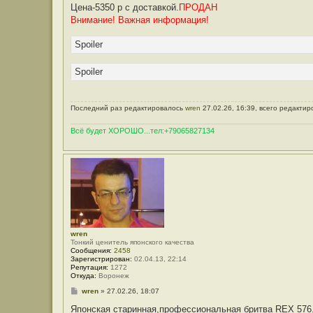
Цена-5350 р с доставкой.
ПРОДАН
Внимание! Важная информация!
Spoiler
Spoiler
Последний раз редактировалось
wren
27.02.26, 16:39, всего редактир
Всё будет ХОРОШО...тел:+79065827134
wren
Тонкий ценитель японского качества
Сообщения:
2458
Зарегистрирован:
02.04.13, 22:14
Репутация:
1272
Откуда:
Воронеж
С
wren
»
27.02.26, 18:07
о
о
Японская старинная,профессиональная бритва REX 576