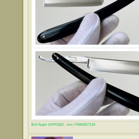
Всё будет ХОРОШО...тел:+79065827134