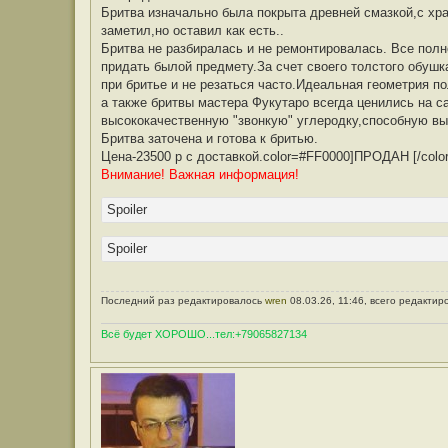
Бритва изначально была покрыта древней смазкой,с хра
заметил,но оставил как есть..
Бритва не разбиралась и не ремонтировалась. Все полн
придать былой предмету.За счет своего толстого обушк
при бритье и не резаться часто.Идеальная геометрия п
а также бритвы мастера Фукутаро всегда ценились на с
высококачественную "звонкую" углеродку,способную выд
Бритва заточена и готова к бритью.
Цена-23500 р с доставкой.color=#FF0000]ПРОДАН [/color
Внимание! Важная информация!
Spoiler
Spoiler
Последний раз редактировалось
wren
08.03.26, 11:46, всего редактир
Всё будет ХОРОШО...тел:+79065827134