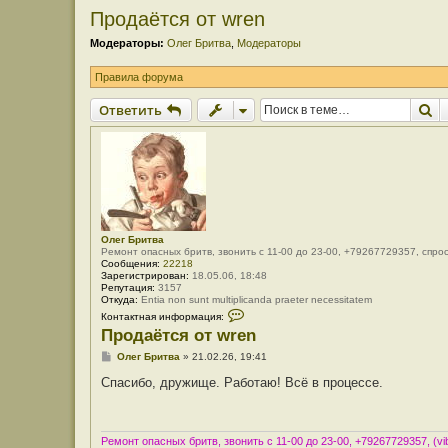
Продаётся от wren
Модераторы:
Олег Бритва
,
Модераторы
Правила форума
П
Ответить
Олег Бритва
Ремонт опасных бритв, звонить с 11-00 до 23-00, +79267729357, спро
Сообщения:
22218
Зарегистрирован:
18.05.06, 18:48
Репутация:
3157
Откуда:
Entia non sunt multiplicanda praeter necessitatem
К
Контактная информация:
о
Продаётся от wren
н
т
С
Олег Бритва
»
21.02.26, 19:41
а
о
к
о
Спасибо, дружище. Работаю! Всё в процессе.
т
б
н
щ
а
е
я
н
и
и
Ремонт опасных бритв, звонить с 11-00 до 23-00, +79267729357, (vib
н