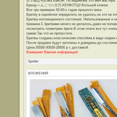
日下開山-Кусака Кайсан. По видимому это имя мастера.
Бренд-へんこつ☆大刃-ХЕНКОТЦУ-Большой клинок.
Все три примерно 50-60-х годов прошлого века.
Бритву в коробочке определить не удалось,но это не от
Бритвы коллекционного состояния. Непользованные и н
бумажки.С бритвами ничего не делалось,даже не полиро
посмотреть геометрию бритв.В этом плате все тут очен
грамм.Так что не пропустите.
Бритвы созданы классическим способом,в виде сварки 
После продажи будут заточены и доведены до состояни
Цена-35500-30500-28500 р с доставкой.
Внимание! Важная информация!
Spoiler
ВЛОЖЕНИЯ