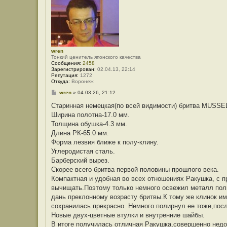
wren
Тонкий ценитель японского качества
Сообщения:
2458
Зарегистрирован:
02.04.13, 22:14
Репутация:
1272
Откуда:
Воронеж
С
wren
»
04.03.26, 21:12
о
о
Старинная немецкая(по всей видимости) бритва MUSS
б
Ширина полотна-17.0 мм.
щ
е
Толщина обушка-4.3 мм.
н
Длина РК-65.0 мм.
и
е
Форма лезвия ближе к полу-клину.
Углеродистая сталь.
Барберский вырез.
Скорее всего бритва первой половины прошлого века.
Компактная и удобная во всех отношениях Ракушка, с п
вычищать.Поэтому только немного освежил металл пол
дань преклонному возрасту бритвы.К тому же клинок и
сохранилась прекрасно. Немного полирнул ее тоже,после
Новые двух-цветные втулки и внутренние шайбы.
В итоге получилась отличная Ракушка,совершенно недор