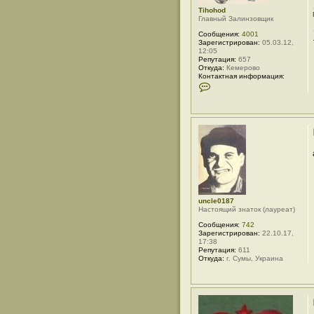
Tihohod
Главный Залинзовщик
Сообщения:
4001
Зарегистрирован:
05.03.12,
12:05
Репутация:
657
Откуда:
Кемерово
Контактная информация:
К
о
н
т
а
к
т
н
а
я
и
н
ф
о
uncle0187
р
Настоящий знаток (лауреат)
м
а
Сообщения:
742
ц
Зарегистрирован:
22.10.17,
и
17:38
я
Репутация:
611
п
Откуда:
г. Сумы, Украина
о
л
ь
з
о
в
а