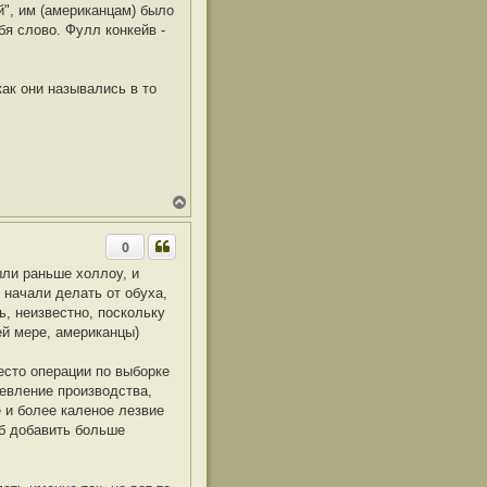
й", им (американцам) было
т
бя слово. Фулл конкейв -
ь
с
я
к
как они назывались в то
н
а
ч
а
л
у
В
е
р
0
н
у
ыли раньше холлоу, и
т
 начали делать от обуха,
ь
с
ть, неизвестно, поскольку
я
ей мере, американцы)
к
н
а
есто операции по выборке
ч
шевление производства,
а
 и более каленое лезвие
л
об добавить больше
у