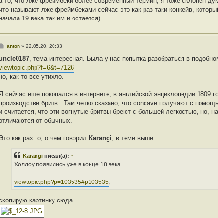
а то, что лже-фреймбеки более современный термин, я тоже склонен дума
что называют лже-фреймбеками сейчас это как раз таки конкейв, которы
начала 19 века так им и остается)
С
anton
»
22.05.20, 20:33
о
о
uncle0187
, тема интересная. Была у нас попытка разобраться в подобно
б
viewtopic.php?f=6&t=7126
щ
е
но, как то все утихло.
н
и
е
Я сейчас еще покопался в интернете, в английской энциклопедии 1809 
производстве бритв . Там четко сказано, что concave получают с помощ
и считается, что эти вогнутые бритвы бреют с большей легкостью, но, н
отличаются от обычных.
Это как раз то, о чем говорил
Karangi
, в теме выше:
Karangi
писал(а):
↑
Холлоу появились уже в конце 18 века.
viewtopic.php?p=103535#p103535
;
скопирую картинку сюда