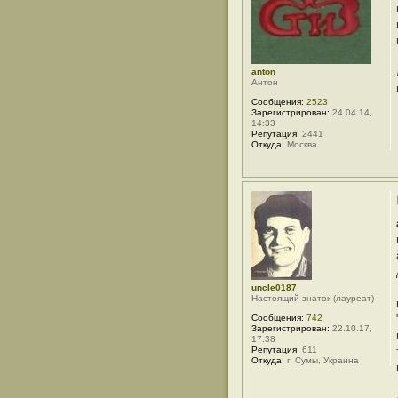
т
е
л
я
T
i
h
anton
o
Антон
h
Сообщения:
2523
o
Зарегистрирован:
24.04.14,
d
14:33
Репутация:
2441
Откуда:
Москва
uncle0187
Настоящий знаток (лауреат)
Сообщения:
742
Зарегистрирован:
22.10.17,
17:38
Репутация:
611
Откуда:
г. Сумы, Украина