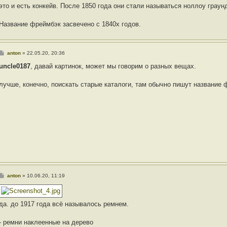
это и есть конкейв. После 1850 года они стали называться ноллоу граун
Название фреймбэк засвечено с 1840х годов.
С
anton
»
22.05.20, 20:36
о
о
uncle0187
, давай картинок, может мы говорим о разных вещах.
б
щ
е
лучше, конечно, поискать старые каталоги, там обычно пишут название 
н
и
е
С
anton
»
10.06.20, 11:19
о
о
б
щ
да. до 1917 года всё называлось ремнем.
е
н
и
- ремни наклеенные на дерево
е