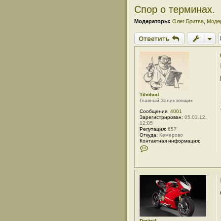
Спор о терминах.
Модераторы:
Олег Бритва
,
Моде
Ответить
Tihohod
Главный Залинзовщик
Сообщения:
4001
Зарегистрирован:
05.03.12,
12:05
Репутация:
657
Откуда:
Кемерово
Контактная информация:
К
о
н
т
а
к
т
н
а
я
и
н
ф
Dmitri4