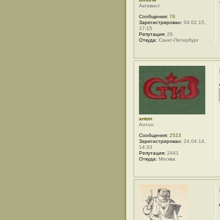
о
Активист
р
м
Сообщения:
76
а
Зарегистрирован:
04.02.15,
ц
17:15
и
Репутация:
20
я
Откуда:
Санкт-Петербург
п
о
л
ь
з
о
в
а
т
е
л
я
T
anton
i
Антон
h
o
Сообщения:
2523
h
Зарегистрирован:
24.04.14,
o
14:33
d
Репутация:
2441
Откуда:
Москва