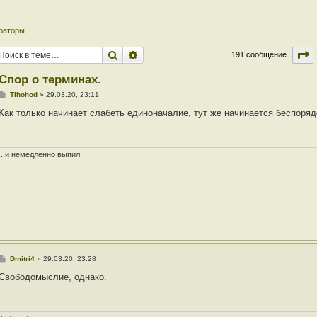
раторы
Поиск
Расширенный поиск
С
191 сообщение
Спор о терминах.
С
Tihohod
»
29.03.20, 23:11
о
о
Как только начинает слабеть единоначалие, тут же начинается беспоряд
б
щ
е
н
и
...и немедленно выпил.
е
С
Dmitri4
»
29.03.20, 23:28
о
о
Свободомыслие, однако.
б
щ
е
н