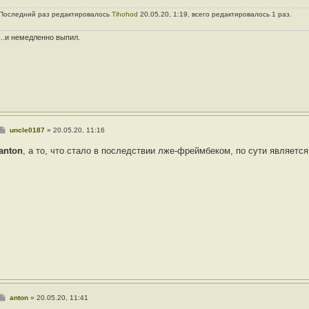
н
Последний раз редактировалось
Tihohod
20.05.20, 1:19, всего редактировалось 1 раз.
и
е
...и немедленно выпил.
С
uncle0187
»
20.05.20, 11:16
о
о
anton
, а то, что стало в последствии лже-фреймбеком, по сути являетс
б
щ
е
н
и
е
С
anton
»
20.05.20, 11:41
о