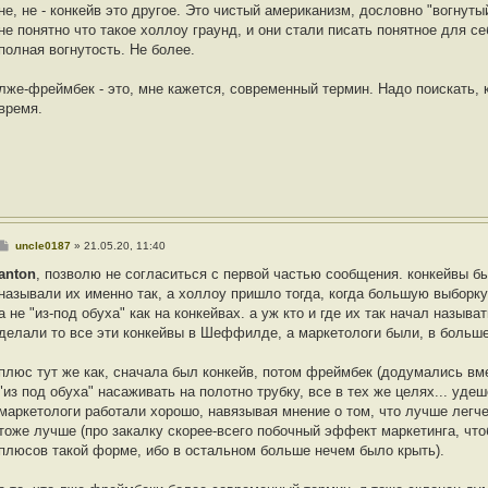
о
не, не - конкейв это другое. Это чистый американизм, дословно "вогнуты
б
не понятно что такое холлоу граунд, и они стали писать понятное для се
щ
е
полная вогнутость. Не более.
н
и
е
лже-фреймбек - это, мне кажется, современный термин. Надо поискать, 
время.
С
uncle0187
»
21.05.20, 11:40
о
о
anton
, позволю не согласиться с первой частью сообщения. конкейвы б
б
называли их именно так, а холлоу пришло тогда, когда большую выборку
щ
е
а не "из-под обуха" как на конкейвах. а уж кто и где их так начал называ
н
делали то все эти конкейвы в Шеффилде, а маркетологи были, в больш
и
е
плюс тут же как, сначала был конкейв, потом фреймбек (додумались вм
"из под обуха" насаживать на полотно трубку, все в тех же целях... уде
маркетологи работали хорошо, навязывая мнение о том, что лучше легче
тоже лучше (про закалку скорее-всего побочный эффект маркетинга, чт
плюсов такой форме, ибо в остальном больше нечем было крыть).