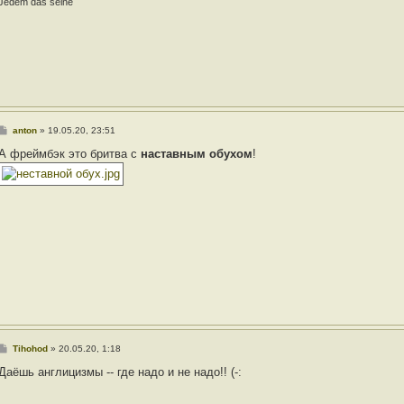
и
Jedem das seine
е
С
anton
»
19.05.20, 23:51
о
о
А фреймбэк это бритва с
наставным обухом
!
б
щ
е
н
и
е
С
Tihohod
»
20.05.20, 1:18
о
о
Даёшь англицизмы -- где надо и не надо!! (-:
б
щ
е