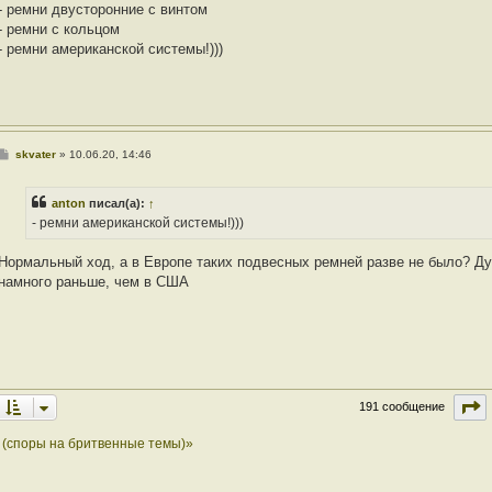
- ремни двусторонние с винтом
- ремни с кольцом
- ремни американской системы!)))
С
skvater
»
10.06.20, 14:46
о
о
б
anton
писал(а):
↑
щ
е
- ремни американской системы!)))
н
и
е
Нормальный ход, а в Европе таких подвесных ремней разве не было? Д
намного раньше, чем в США
С
191 сообщение
 (споры на бритвенные темы)»