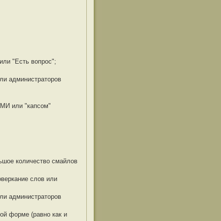
или "Есть вопрос";
ли администраторов
МИ или "капсом"
ьшое количество смайлов
веркание слов или
ли администраторов
ой форме (равно как и