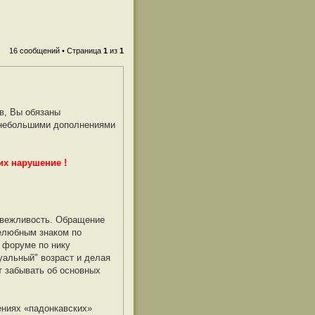
16 сообщений • Страница
1
из
1
ов, Вы обязаны
е небольшими дополнениями
их нарушение !
 вежливость. Обращение
желюбным знаком по
 форуме по нику
уальный" возраст и делая
т забывать об основных
ниях «падонкавских»