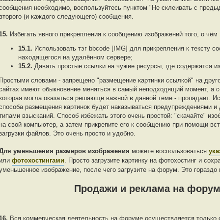
сообщения необходимо, воспользуйтесь пунктом "Не склеивать с преды
второго (и каждого следующего) сообщения.
15.
Избегать явного прикрепления к сообщению изображений того, о чём 
15.1.
Использовать тэг bbcode [IMG] для прикрепления к тексту с
находящегося на удалённом сервере;
15.2.
Давать простые ссылки на чужие ресурсы, где содержатся и
Простыми словами - запрещено "размещение картинки ссылкой" на друго
сайтах имеют обыкновение меняться в самый неподходящий момент, а с
которая могла оказаться решающе важной в данной теме - пропадает. И
способа размещения картинок будет наказываться предупреждениями и 
типами взысканий. Способ избежать этого очень простой: "скачайте" изо
на свой компьютер, а затем прикрепите его к сообщению при помощи вс
загрузки файлов. Это очень просто и удобно.
Для уменьшения размеров изображения
можете воспользоваться
ук
или
фотохостингами
. Просто загрузите картинку на фотохостинг и сох
уменьшенное изображение, после чего загрузите на форум. Это гораздо 
Продажи и реклама на фору
16.
Вся коммерческая деятельность на форуме осуществляется только 