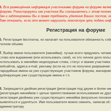
6.
Вся размещённая информация участниками форума на форуме явл
форума. Регистрируясь как участник Вы соглашаетесь с этим положе
бан и заблокированы Вы в праве требовать удаления Ваших постов, н
Вам отказать, если это может нарушить логическую цепь подачи ин
Регистрация на форуме
6.
Регистрация бесплатна, но налагает на пользователя обязанность со
полном объеме.
7.
Выбор имени пользователя (никнейма): лучше всего придумать чита
слово или выражение (или использовать своё), но это личное дело пол
использовать в никнейме нецензурные слова, статус и звание участник
вебсайтов, адреса e-mail, рекламу (если на это не получено разрешение
пародийные имена на уже существующих участников форума, маскировоч
дублирующие уже существующие имена и т.п.
8.
Запрещается двойная регистрация (регистрация под двумя и более ник
(регистрация никнеймов с целью препятствования использования их дру
регистрация двойника уже существующего никнейма (визуально похожих
выявляться и удаляться. Имя пользователя можно сменить, написав об
администратору.