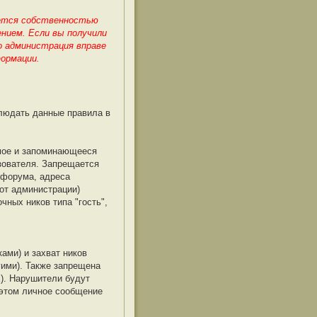
яется собственностью
нием. Если вы получили
о администрация вправе
формации.
блюдать данные правила в
емое и запоминающееся
ьзователя. Запрещается
а форума, адреса
 от администрации)
ных ников типа "гость",
ами) и захват ников
гими). Также запрещена
). Нарушители будут
 этом личное сообщение