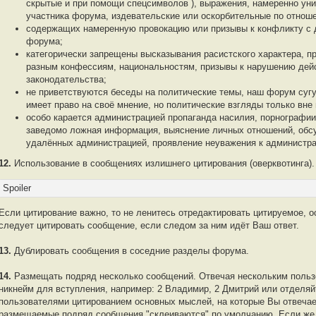
скрытые и при помощи спецсимволов ), выражения, намеренно ун
участника форума, издевательские или оскорбительные по отнош
содержащих намеренную провокацию или призывы к конфликту с 
форума;
категорически запрещены высказывания расистского характера, п
разным конфессиям, национальностям, призывы к нарушению де
законодательства;
не приветствуются беседы на политические темы, наш форум сугу
имеет право на своё мнение, но политические взгляды только вне
особо карается администрацией пропаганда насилия, порнографии
заведомо ложная информация, выяснение личных отношений, обсу
удалённых администрацией, проявление неуважения к администр
12.
Использование в сообщениях излишнего цитирования (оверквотинга).
Spoiler
Если цитирование важно, то не ленитесь отредактировать цитируемое, о
следует цитировать сообщение, если следом за ним идёт Ваш ответ.
13.
Дублировать сообщения в соседние разделы форума.
14.
Размещать подряд несколько сообщений. Отвечая нескольким польз
никнейм для вступления, например: 2 Владимир, 2 Дмитрий или отделяй
пользователями цитированием основных мыслей, на которые Вы отвеча
размещаемые подряд сообщения "склеиваются" по умолчанию. Если же