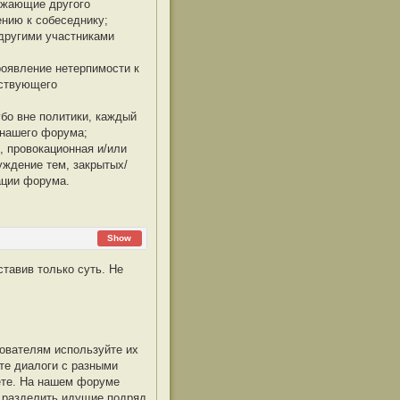
ижающие другого
ению к собеседнику;
другими участниками
роявление нетерпимости к
йствующего
бо вне политики, каждый
 нашего форума;
, провокационная и/или
ждение тем, закрытых/
ации форума.
Show
ставив только суть. Не
ователям используйте их
те диалоги с разными
ете. На нашем форуме
 разделить идущие подряд