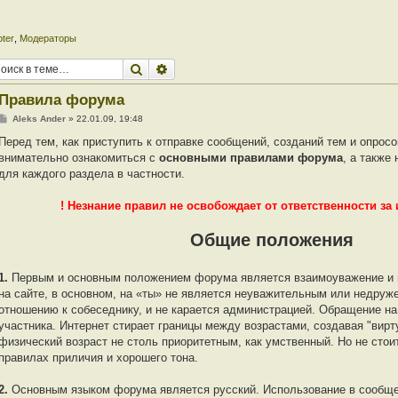
pter
,
Модераторы
Поиск
Расширенный поиск
Правила форума
С
Aleks Ander
»
22.01.09, 19:48
о
о
Перед тем, как приступить к отправке сообщений, созданий тем и опрос
б
внимательно ознакомиться с
основными правилами форума
, а такж
щ
е
для каждого раздела в частности.
н
и
е
! Незнание правил не освобождает от ответственности за 
Общие положения
1.
Первым и основным положением форума является взаимоуважение и
на сайте, в основном, на «ты» не является неуважительным или недру
отношению к собеседнику, и не карается администрацией. Обращение на
участника. Интернет стирает границы между возрастами, создавая "вирт
физический возраст не столь приоритетным, как умственный. Но не стои
правилах приличия и хорошего тона.
2.
Основным языком форума является русский. Использование в сообще