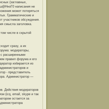
исных (заглавных,
Еш@НноГ0 написания не
ложения может потеряться
тых. Грамматические и
ют участников обсуждения.
ия смысла заголовка.
том числе в скрытой
ходит сразу, а их
орума: модераторы,
а с расширенными
ием правил форума и его
дератор избирается из
 администраторов и
тор - представитель
ора. Администратор —
ов. Действия модераторов
 (icq, email, skype и так
атором остается за
администратора