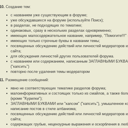
10.
Создание тем:
с названием уже существующим в форуме;
уже обсуждавшихся на форуме (используйте Поиск);
в разделах, не подходящих по тематике;
одинаковых, сразу в нескольких разделах одновременно;
имеющих малосодержательное название, например, "Помогите!!!" 
имеющих только строчные буквы в названии темы;
посвященных обсуждению действий или личностей модераторов и
сайта;
для обсуждения личностей других пользователей форума.
с названием или содержанием, написанным ЗАГЛАВНЫМИ БУКВА
("капсить")
повторно после удаления темы модератором
11.
Размещение сообщений:
явно не соответствующих тематике разделов форума;
малоинформативных и состоящих только из смайлов, а также бол
(кроме "Курилки");
ЗАГЛАВНЫМИ БУКВАМИ или "капсом" ("капсить"), умышленное ко
написание постов в стиле албанизма;
посвященных обсуждению действий или личностей модераторов и
сайта;
содержащих грубые, нецензурные выражения и оскорбления в люб