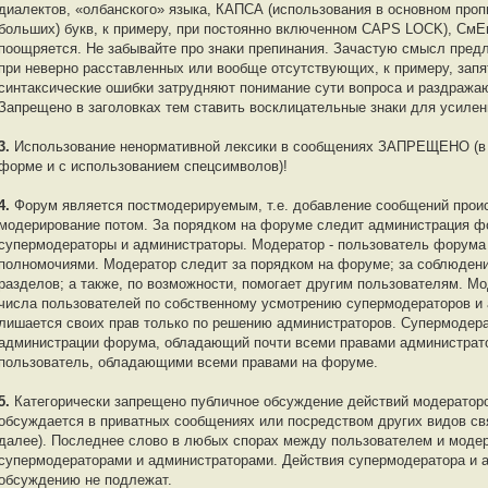
диалектов, «олбанского» языка, КАПСА (использования в основном проп
больших) букв, к примеру, при постоянно включенном CAPS LOCK), См
поощряется. Не забывайте про знаки препинания. Зачастую смысл пред
при неверно расставленных или вообще отсутствующих, к примеру, запя
синтаксические ошибки затрудняют понимание сути вопроса и раздража
Запрещено в заголовках тем ставить восклицательные знаки для усилен
3.
Использование ненормативной лексики в сообщениях ЗАПРЕЩЕНО (в 
форме и с использованием спецсимволов)!
4.
Форум является постмодерируемым, т.е. добавление сообщений проис
модерирование потом. За порядком на форуме следит администрация ф
супермодераторы и администраторы. Модератор - пользователь форум
полномочиями. Модератор следит за порядком на форуме; за соблюден
разделов; а также, по возможности, помогает другим пользователям. Мо
числа пользователей по собственному усмотрению супермодераторов и
лишается своих прав только по решению администраторов. Супермодера
администрации форума, обладающий почти всеми правами администрат
пользователь, обладающими всеми правами на форуме.
5.
Категорически запрещено публичное обсуждение действий модератор
обсуждается в приватных сообщениях или посредством других видов связи
далее). Последнее слово в любых спорах между пользователем и модер
супермодераторами и администраторами. Действия супермодератора и 
обсуждению не подлежат.