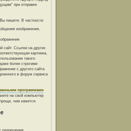
дущим" при отправке
Вы пишете. В частности:
ообщения изображения,
зображения.
й сайт. Ссылки на других
оответствующая картинка,
спользование такого
даже более строгими
бражение с другого сайта
троенного в форум сервиса
азанными программами
раните на свой компьютер
проще, чем кажется.
ме
с разрешения