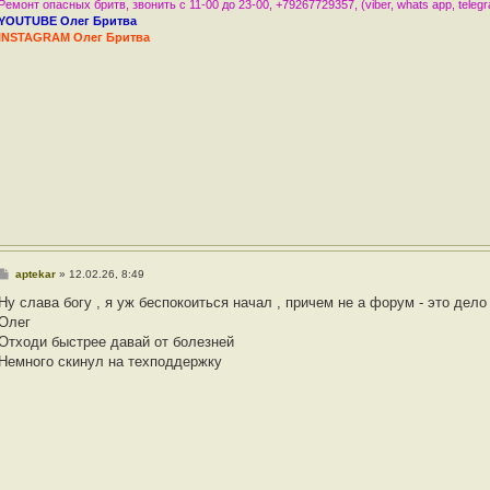
и
Ремонт опасных бритв, звонить с 11-00 до 23-00, +79267729357, (viber, whats app, teleg
е
YOUTUBE Олег Бритва
INSTAGRAM Олег Бритва
С
aptekar
»
12.02.26, 8:49
о
о
Ну слава богу , я уж беспокоиться начал , причем не а форум - это дело 
б
Олег
щ
е
Отходи быстрее давай от болезней
н
Немного скинул на техподдержку
и
е