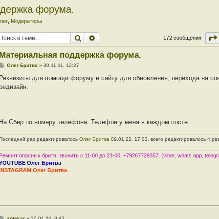
держка форума.
pter
,
Модераторы
Поиск
Расширенный поиск
172 сообщения
Материальная поддержка форума.
С
Олег Бритва
»
30.11.11, 12:27
о
о
Реквизиты для помощи форуму и сайту для обновления, перехода на с
б
редизайн.
щ
е
н
и
е
На Сбер по номеру телефона. Телефон у меня в каждом посте.
Последний раз редактировалось
Олег Бритва
09.01.22, 17:03, всего редактировалось 4 ра
Ремонт опасных бритв, звонить с 11-00 до 23-00, +79267729357, (viber, whats app, teleg
YOUTUBE Олег Бритва
INSTAGRAM Олег Бритва
С
aptekar
»
30.01.24, 8:43