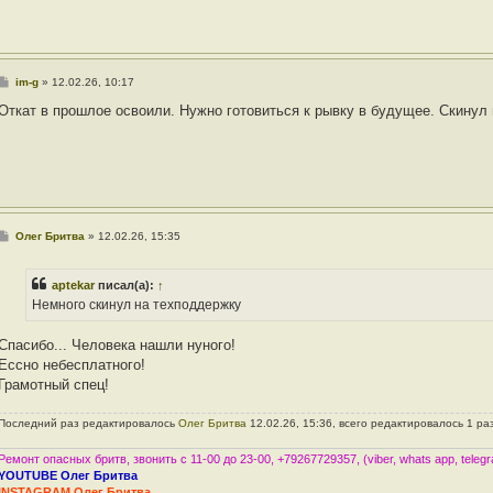
С
im-g
»
12.02.26, 10:17
о
о
Откат в прошлое освоили. Нужно готовиться к рывку в будущее. Скинул
б
щ
е
н
и
е
С
Олег Бритва
»
12.02.26, 15:35
о
о
б
aptekar
писал(а):
↑
щ
е
Немного скинул на техподдержку
н
и
е
Спасибо... Человека нашли нуного!
Ессно небесплатного!
Грамотный спец!
Последний раз редактировалось
Олег Бритва
12.02.26, 15:36, всего редактировалось 1 ра
Ремонт опасных бритв, звонить с 11-00 до 23-00, +79267729357, (viber, whats app, teleg
YOUTUBE Олег Бритва
INSTAGRAM Олег Бритва