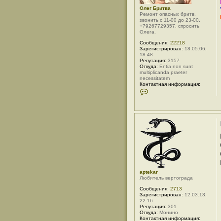
о
а
Олег Бритва
р
Ремонт опасных бритв,
м
звонить с 11-00 до 23-00,
а
+79267729357, спросить
ц
Олега.
и
я
Сообщения:
22218
п
Зарегистрирован:
18.05.06,
о
18:48
л
Репутация:
3157
ь
Откуда:
Entia non sunt
з
multiplicanda praeter
о
necessitatem
в
Контактная информация:
а
К
т
о
е
н
л
т
я
а
О
к
л
т
е
н
г
а
Б
я
р
и
и
н
т
ф
в
о
а
aptekar
р
Любитель вертограда
м
а
Сообщения:
2713
ц
Зарегистрирован:
12.03.13,
и
22:16
я
Репутация:
301
п
Откуда:
Монино
о
Контактная информация:
л