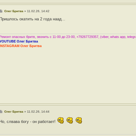
С
Олег Бритва
»
11.02.26, 14:42
о
о
Пришлось окатить на 2 года наад...
б
щ
е
н
и
Ремонт опасных бритв, звонить с 11-00 до 23-00, +79267729357, (viber, whats app, teleg
е
YOUTUBE Олег Бритва
INSTAGRAM Олег Бритва
С
Олег Бритва
»
11.02.26, 14:44
о
о
Но, слвава богу - он работает!
б
щ
е
н