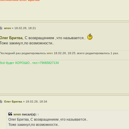
С
wren
»
18.02.26, 18:21
о
о
Олег Бритва
, С возвращением ,что называется..
б
щ
Тоже закинул,по возможности..
е
н
и
Последний раз редактировалось
wren
18.02.26, 18:25, всего редактировалось 1 раз.
е
Всё будет ХОРОШО...тел:+79065827134
С
Олег Бритва
»
18.02.26, 18:34
о
о
б
wren
писал(а):
↑
щ
е
Олег Бритва, С возвращением ,что называется..
н
Тоже закинул,по возможности..
и
е