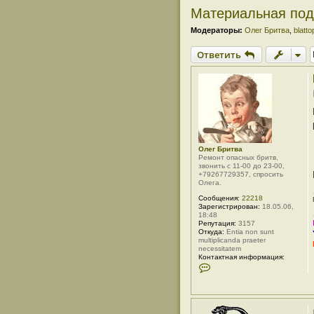
Материальная под
Модераторы:
Олег Бритва
,
blatto
Ответить
Олег Бритва
Ремонт опасных бритв,
звонить с 11-00 до 23-00,
+79267729357, спросить
Олега.
Сообщения:
22218
Зарегистрирован:
18.05.06,
18:48
Репутация:
3157
Откуда:
Entia non sunt
multiplicanda praeter
necessitatem
Контактная информация:
К
о
н
т
а
к