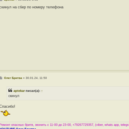
о
о
скинул на сбер по номеру телефона
б
щ
е
н
и
е
С
Олег Бритва
»
30.01.24, 11:50
о
о
б
aptekar
писал(а):
↑
щ
е
скинул
н
и
е
Спасибо!
Ремонт опасных бритв, звонить с 11-00 до 23-00, +79267729357, (viber, whats app, teleg