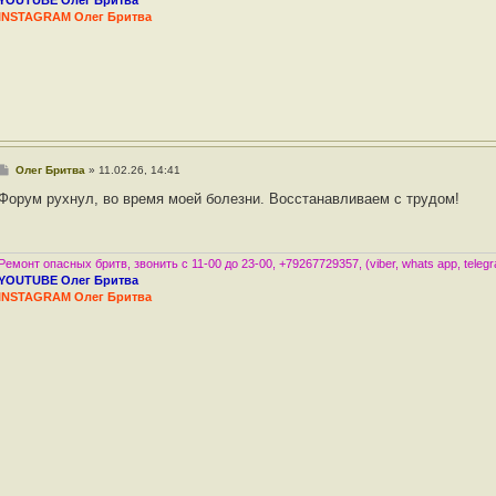
YOUTUBE Олег Бритва
INSTAGRAM Олег Бритва
С
Олег Бритва
»
11.02.26, 14:41
о
о
Форум рухнул, во время моей болезни. Восстанавливаем с трудом!
б
щ
е
н
и
Ремонт опасных бритв, звонить с 11-00 до 23-00, +79267729357, (viber, whats app, teleg
е
YOUTUBE Олег Бритва
INSTAGRAM Олег Бритва