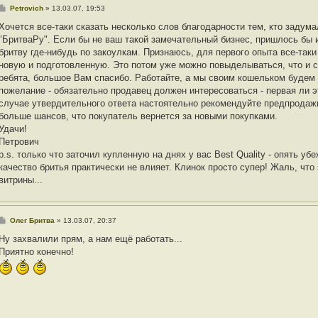
С
Petrovich
»
13.03.07, 19:53
о
о
Хочется все-таки сказать несколько слов благодарности тем, кто задума
б
"БритваРу". Если бы не ваш такой замечательный бизнес, пришлось бы 
щ
е
бритву где-нибудь по закоулкам. Признаюсь, для первого опыта все-таки
н
новую и подготовленную. Это потом уже можно повыделываться, что и с
и
е
ребята, большое Вам спасибо. Работайте, а мы своим кошельком будем 
пожелание - обязательно продавец должен интересоваться - первая ли э
случае утвердительного ответа настоятельно рекомендуйте предпродажн
больше шансов, что покупатель вернется за новыми покупками.
Удачи!
Петрович
p.s. только что заточил купленную на днях у вас Best Quality - опять уб
качество бритья практически не влияет. Клинок просто супер! Жаль, что
витрины...
С
Олег Бритва
»
13.03.07, 20:37
о
о
Ну захвалили прям, а нам ещё работать...
б
Приятно конечно!
щ
е
н
и
е