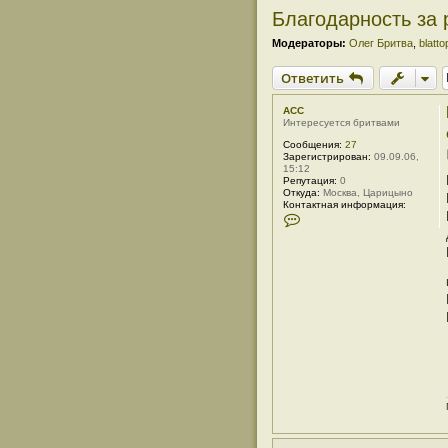
Благодарность за 
Модераторы:
Олег Бритва
,
blatto
Ответить
ACC
Интересуется бритвами
Сообщения:
27
Зарегистрирован:
09.09.06,
15:12
Репутация:
0
Откуда:
Москва, Царицыно
Контактная информация:
К
о
н
т
а
к
т
н
а
я
и
н
ф
о
р
м
а
ц
и
я