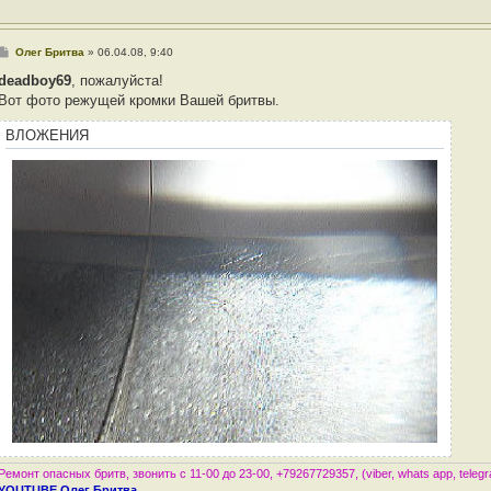
е
С
Олег Бритва
»
06.04.08, 9:40
о
о
deadboy69
, пожалуйста!
б
Вот фото режущей кромки Вашей бритвы.
щ
е
н
ВЛОЖЕНИЯ
и
е
Ремонт опасных бритв, звонить с 11-00 до 23-00, +79267729357, (viber, whats app, teleg
YOUTUBE Олег Бритва