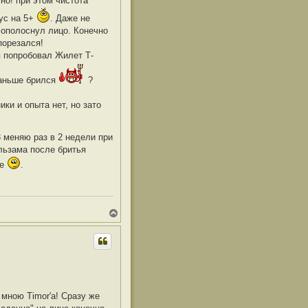
но! при этом чистота
ч
а
нус на 5+
. Даже не
л
у
 ополоснул лицо. Конечно
порезался!
я попробовал Жилет Т-
раньше брился
?
ки и опыта нет, но зато
 меняю раз в 2 недели при
льзама после бритья
це
.
В
е
р
н
у
т
ь
с
я
мною Timor'а! Сразу же
к