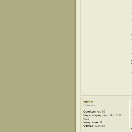
а
т
е
л
я
О
л
е
г
Б
р
и
т
в
а
dmikar
Новичок
Сообщения:
16
Зарегистрирован:
07.03.08,
0:17
Репутация:
0
Откуда:
Москва