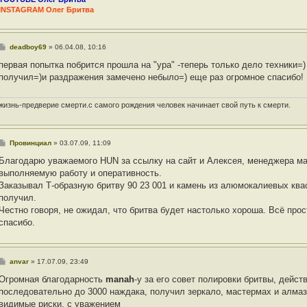
INSTAGRAM Олег Бритва
С
deadboy69
»
06.04.08, 10:16
о
о
первая попытка побрится прошла на "ура" -теперь только дело техники=)
б
получил=)и раздражения замечено небыло=) еще раз огромное спасибо!
щ
е
н
и
жизнь-предверие смерти.с самого рождения человек начинает свой путь к смерти.
е
С
Провинциал
»
03.07.09, 11:09
о
о
Благодарю уважаемого HUN за ссылку на сайт и Алексея, менеджера ма
б
выполняемую работу и оперативность.
щ
е
Заказывал Т-образную бритву 90 23 001 и камень из алюмокалиевых ква
н
получил.
и
е
Честно говоря, не ожидал, что бритва будет настолько хороша. Всё про
спасибо.
С
anvar
»
17.07.09, 23:49
о
о
Огромная благодарность
manah
-у за его совет полировки бритвы, дейст
б
последовательно до 3000 наждака, получил зеркало, мастермах и алмаз
щ
е
видимые риски, с уважением