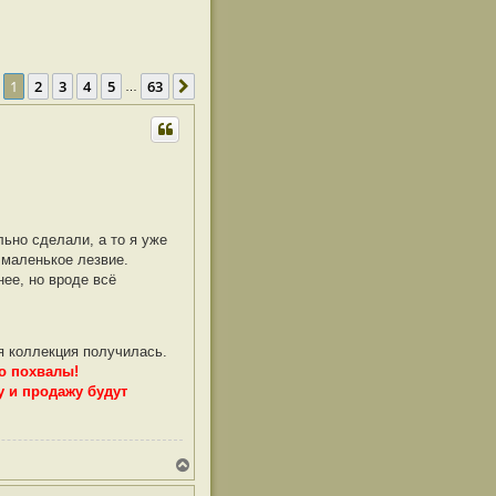
траница
1
из
63
1
2
3
4
5
63
След.
…
ьно сделали, а то я уже
 маленькое лезвие.
ее, но вроде всё
я коллекция получилась.
ко похвалы!
у и продажу будут
В
е
р