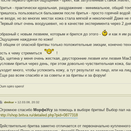
После первого бритья ощущения - бреет, как затупленный станок Жилет, 
бритья - практически идеальная, раздражение - минимальное, общий то
пришлось пользоваться бальзамом после бритья - просто горячей водой
не везде, но во многих местах кожа стала мягкой и неколючей! Даже не 
Первый опыт очень воодушевил, но в качестве эксперимента через 2 дн
образный с новым лезвием, которым и брился до этого -
и как я им 
Ощущение наждачки по коже!
В общем от опасной бритвы только положительные эмоции, конечно техни
есть к чему стремиться
!
Да, щетина у меня очень жесткая, двусторонние лезвия или лезвия Мак3
условии бритья через день, при этом довольно чувствительная кожа, ба
уходит много, чтобы успокоить кожу, а тут результат на лицо, или на ли
Еще раз всем спасибо и за советы и за бритвы и за форум!
Dum spiro spero!
С
dmikar
»
12.03.08, 20:32
о
о
Огромное спасибо
МорфеУсу
за помощь в выборе бритвы! Выбор пал на
б
http://shop.britva.ru/detailed.php?pid=0877318
щ
е
н
Действительно бритва заметно отличается от первоначально купленного 
и
е