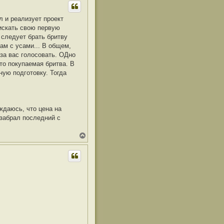
н
у
л и реализует проект
т
искать свою первую
ь
с
 следует брать бритву
я
ам с усами... В общем,
к
за вас голосовать. ОДно
н
а
то покупаемая бритва. В
ч
ую подготовку. Тогда
а
л
у
еждаюсь, что цена на
 забрал последний с
В
е
р
н
у
т
ь
с
я
к
н
а
ч