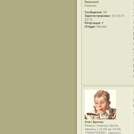
Petrovich
п
Новичок
о
л
Сообщения:
19
ь
Зарегистрирован:
10.03.07,
з
22:11
о
Репутация:
6
в
Откуда:
Москва
а
т
е
л
я
A
C
C
Олег Бритва
Ремонт опасных бритв,
звонить с 11-00 до 23-00,
+79267729357, спросить