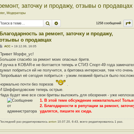
ремонт, заточку и продажу, отзывы о продавцах
pter
,
Модераторы
Поиск
Расширенный поиск
С
1258 сообщений
Благодарность за ремонт, заточку и продажу,
отзывы о продавцах
С
ACC
»
19.12.06, 16:05
о
о
Привет Морфе_ус!
б
Большое спасибо за ремонт моих опасных бритв.
щ
е
И ручка в KOBAR-е не болтается теперь и СТИЗ Спорт-49 года замечател
н
думал побриться ей не получится, а бритовка интересная, тем что очень
и
е
Попробывал её сегодня побриться - узким лезвией бриться было посложн
нормально почти без порезов
.
И Шеффилдовские теперь острые.
Нада будет мне все свои бритвы выложить для обозрения - уже неплоха
1. В этой теме обсуждение нежелательно! Толь
2. Благодарности в репутации за ремонт, заточк
удалятся, пишите их сюда.
Последний раз редактировалось
anton
10.07.20, 6:43, всего редактировалось 1 раз.