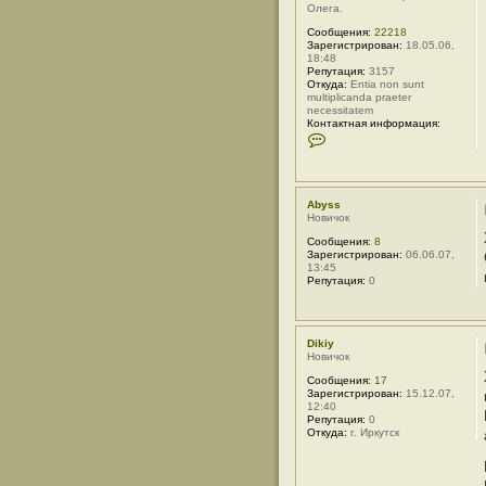
Олега.
Сообщения:
22218
Зарегистрирован:
18.05.06,
18:48
Репутация:
3157
Откуда:
Entia non sunt
multiplicanda praeter
necessitatem
Контактная информация:
К
о
н
т
а
к
Abyss
т
Новичок
н
а
Сообщения:
8
я
Зарегистрирован:
06.06.07,
и
13:45
н
Репутация:
0
ф
о
р
м
Dikiy
а
Новичок
ц
и
Сообщения:
17
я
Зарегистрирован:
15.12.07,
п
12:40
о
Репутация:
0
л
Откуда:
г. Иркутск
ь
з
о
в