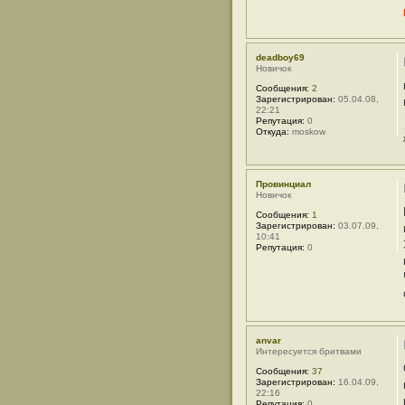
ф
о
р
м
а
deadboy69
ц
Новичок
и
я
Сообщения:
2
п
Зарегистрирован:
05.04.08,
о
22:21
л
Репутация:
0
ь
Откуда:
moskow
з
о
в
а
т
Провинциал
е
Новичок
л
я
Сообщения:
1
О
Зарегистрирован:
03.07.09,
л
10:41
е
Репутация:
0
г
Б
р
и
т
в
а
anvar
Интересуется бритвами
Сообщения:
37
Зарегистрирован:
16.04.09,
22:16
Репутация:
0