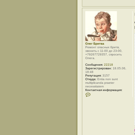
Олег Бритва
Ремонт опасных бритв,
звонить с 11-00 до 23-00,
+79267729357, спросить
Олега.
Сообщения:
22218
Зарегистрирован:
18.05.06,
18:48
Репутация:
3157
Откуда:
Entia non sunt
multiplicanda praeter
necessitatem
Контактная информация:
К
о
н
т
а
к
т
н
а
я
и
н