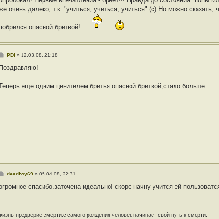
опробовал! Первые впечатления - бреет!!! Правда до состояния "попы м
же очень далеко, т.к. "учиться, учиться, учиться" (с) Но можно сказать, 
побрился опасной бритвой!
С
PDI
»
12.03.08, 21:18
о
о
Поздравляю!
б
щ
е
Теперь еще одним ценителем бритья опасной бритвой,стало больше.
н
и
е
С
deadboy69
»
05.04.08, 22:31
о
о
огромное спасибо.заточена идеально! скоро начну учится ей пользоватс
б
щ
е
н
и
жизнь-предверие смерти.с самого рождения человек начинает свой путь к смерти.