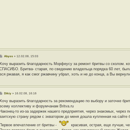
С
Abyss
»
12.02.08, 15:03
о
о
Хочу выразить благодарность Морфеусу за ремонт бритвы со сколом. ко
б
СПАСИБО. Бритва- старая, по сведению владельца порядка 60 лет, была
щ
е
вся ржавая, я как смог ржавчину убрал, хоть и не до конца, а Вы верну
н
и
е
С
Dikiy
»
16.02.08, 16:16
о
о
Хочу выразить благодарность за рекомендацию по выбору и заточке бр
б
всему коллективу и форумчанам Britva.ru
щ
е
Наконец-то из-за задержек нашего предприятия, через знакомых, через п
н
азитскую страну рядом с экватором до меня дошла купленная на сайте 
и
е
Первое впечатление от бритвы -
красивая, острая, еще лучше, че