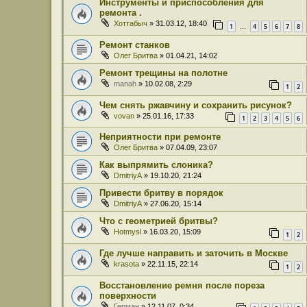
Инструменты и приспособления для
ремонта .
Хоттабыч
» 31.03.12, 18:40
1
4
5
6
7
8
…
Ремонт станков
Олег Бритва
» 01.04.21, 14:02
Ремонт трещины на полотне
manah
» 10.02.08, 2:29
1
2
Чем снять ржавчину и сохранить рисунок?
vovan
» 25.01.16, 17:33
1
2
3
4
5
6
Неприятности при ремонте
Олег Бритва
» 07.04.09, 23:07
Как выпрямить слоника?
DmitriyA
» 19.10.20, 21:24
Привести бритву в порядок
DmitriyA
» 27.06.20, 15:14
Что с геометрией бритвы?
Hotmysl
» 16.03.20, 15:09
1
2
Где лучше направить и заточить в Москве
krasota
» 22.11.15, 22:14
1
2
Восстановление ремня после пореза
поверхности
Герман
» 12.11.07, 0:34