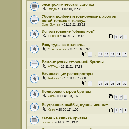
электрохимическая заточка
Владо
» 11.02.10, 19:38
Убогий долбаный говноремонт, хромой
ногой толкаю я телегу...
Олег Бритва
» 01.12.22, 23:19
Использование "обмылков"
Tihohod
» 10.04.17, 19:12
1
2
3
Ржа, туды её в качель...
Олег Бритва
» 15.10.10, 3:37
1
11
12
13
14
15
…
Ремонт ручки старинной бритвы
ARTAL
» 21.11.21, 17:38
Начинающие реставраторы...
Aleksey7
» 17.08.13, 17:08
1
31
32
33
34
35
…
Полировка старой бритвы
Corax
» 14.04.08, 9:51
1
2
3
Внутренние шайбы, нужны или нет.
Ksiro
» 10.08.17, 1:06
1
2
3
сатин на клинке бритвы
Бронсон
» 16.05.21, 19:11