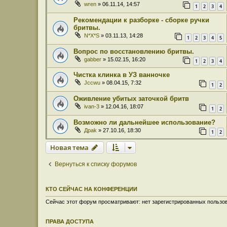
wren
» 06.11.14, 14:57
1
2
3
4
Рекомендации к разборке - сборке ручки
бритвы.
N*X*S
» 03.11.13, 14:28
1
2
3
4
5
Вопрос по восстановлению бритвы.
gabber
» 15.02.15, 16:20
1
2
3
4
Чистка клинка в УЗ ванночке
Jccwu
» 08.04.15, 7:32
1
2
Оживление убитых заточкой бритв
ivan-3
» 12.04.16, 18:07
1
2
Возможно ли дальнейшее использование?
Дрak
» 27.10.16, 18:30
1
2
Новая тема
Вернуться к списку форумов
КТО СЕЙЧАС НА КОНФЕРЕНЦИИ
Сейчас этот форум просматривают: нет зарегистрированных пользов
ПРАВА ДОСТУПА