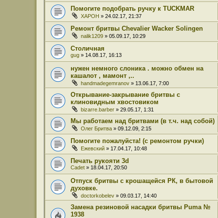
Помогите подобрать ручку к TUCKMAR
XAPOH
» 24.02.17, 21:37
Ремонт бритвы Chevalier Wacker Solingen
nalik1209
» 05.09.17, 10:29
Столичная
gug
» 14.08.17, 16:13
нужен немного слоника . можно обмен на
кашалот , мамонт ,..
handmadegemranov
» 13.06.17, 7:00
Открывание-закрывание бритвы с
клиновидным хвостовиком
bizarre.barber
» 29.05.17, 1:31
Мы работаем над бритвами (в т.ч. над собой)
Олег Бритва
» 09.12.09, 2:15
Помогите пожалуйста! (с ремонтом ручки)
Ежевский
» 17.04.17, 10:48
Печать рукояти 3d
Cadet
» 18.04.17, 20:50
Отпуск бритвы с крошащейся РК, в бытовой
духовке.
doctorkobelev
» 09.03.17, 14:40
Замена резиновой насадки бритвы Puma №
1938