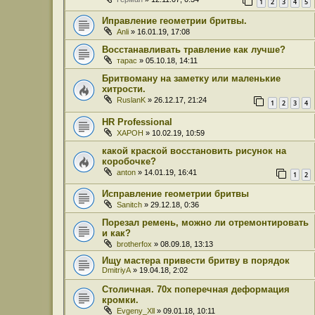
1
2
3
4
5
Иправление геометрии бритвы.
Anli
» 16.01.19, 17:08
Восстанавливать травление как лучше?
тарас
» 05.10.18, 14:11
Бритвоману на заметку или маленькие
хитрости.
RuslanK
» 26.12.17, 21:24
1
2
3
4
HR Professional
XAPOH
» 10.02.19, 10:59
какой краской восстановить рисунок на
коробочке?
anton
» 14.01.19, 16:41
1
2
Исправление геометрии бритвы
Sanitch
» 29.12.18, 0:36
Порезал ремень, можно ли отремонтировать
и как?
brotherfox
» 08.09.18, 13:13
Ищу мастера привести бритву в порядок
DmitriyA
» 19.04.18, 2:02
Столичная. 70х поперечная деформация
кромки.
Evgeny_Xll
» 09.01.18, 10:11