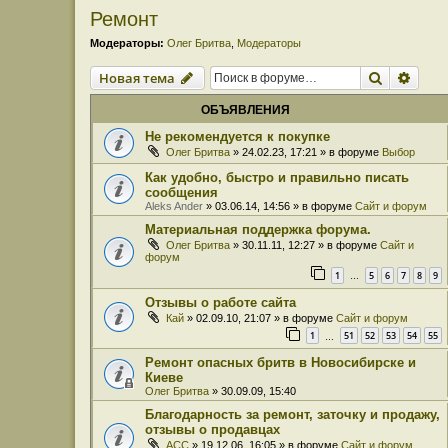
Ремонт
Модераторы:
Олег Бритва
,
Модераторы
Поиск
Расш
Новая тема
ОБЪЯВЛЕНИЯ
Не рекомендуется к покупке
Олег Бритва
» 24.02.23, 17:21 » в форуме
Выбор
Как удобно, быстро и правильно писать
сообщения
Aleks Ander
» 03.06.14, 14:56 » в форуме
Сайт и форум
Материальная поддержка форума.
Олег Бритва
» 30.11.11, 12:27 » в форуме
Сайт и
форум
1
5
6
7
8
9
…
Отзывы о работе сайта
Кай
» 02.09.10, 21:07 » в форуме
Сайт и форум
1
51
52
53
54
55
…
Ремонт опасных бритв в Новосибирске и
Киеве
Олег Бритва
» 30.09.09, 15:40
Благодарность за ремонт, заточку и продажу,
отзывы о продавцах
ACC
» 19.12.06, 16:05 » в форуме
Сайт и форум