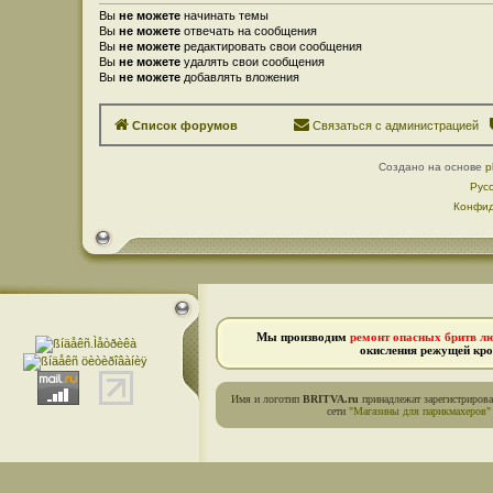
Вы
не можете
начинать темы
Вы
не можете
отвечать на сообщения
Вы
не можете
редактировать свои сообщения
Вы
не можете
удалять свои сообщения
Вы
не можете
добавлять вложения
Список форумов
Связаться с администрацией
Создано на основе
p
Рус
Конфид
Мы производим
ремонт опасных бритв л
окисления режущей кро
Имя и логотип
BRITVA.ru
принадлежат зарегистриров
сети
"Магазины для парикмахеров"