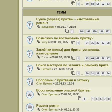
1
59
60
61
62
63
…
ТЕМЫ
Ручка (оправа) бритвы - изготовление/
ремонт
Владимир
» 03.01.07, 21:03
1
148
149
150
151
152
…
Возможно ли востановить бритву?
Yuriy
» 09.03.09, 16:55
1
34
35
36
37
38
…
Заклёпки (пины) для бритв, установка,
изготовление
Гость
» 08.04.07, 18:32
1
63
64
65
66
67
…
Поиск мастеров по заточке и ремонту бритв
Ferante
» 27.06.08, 13:23
1
30
31
32
33
34
…
Проблемы с бритвами в заточку
Олег Бритва
» 22.03.13, 16:38
Восстановление опасной бритвы
Олег Бритва
» 23.04.08, 16:38
1
4
5
6
7
8
…
Ремонт ремня
Олег Бритва
» 24.06.21, 23:32