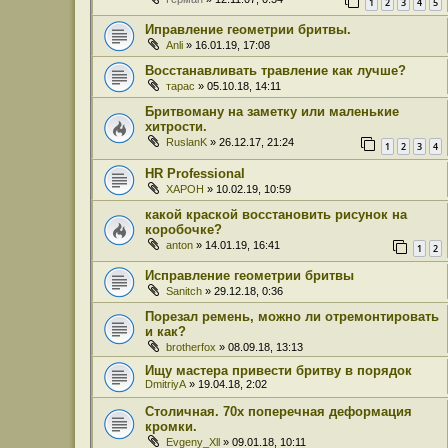
1
2
3
4
5
Иправление геометрии бритвы.
Anli
» 16.01.19, 17:08
Восстанавливать травление как лучше?
тарас
» 05.10.18, 14:11
Бритвоману на заметку или маленькие
хитрости.
RuslanK
» 26.12.17, 21:24
1
2
3
4
HR Professional
XAPOH
» 10.02.19, 10:59
какой краской восстановить рисунок на
коробочке?
anton
» 14.01.19, 16:41
1
2
Исправление геометрии бритвы
Sanitch
» 29.12.18, 0:36
Порезал ремень, можно ли отремонтировать
и как?
brotherfox
» 08.09.18, 13:13
Ищу мастера привести бритву в порядок
DmitriyA
» 19.04.18, 2:02
Столичная. 70х поперечная деформация
кромки.
Evgeny_Xll
» 09.01.18, 10:11