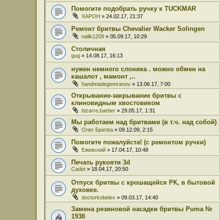
Помогите подобрать ручку к TUCKMAR
XAPOH
» 24.02.17, 21:37
Ремонт бритвы Chevalier Wacker Solingen
nalik1209
» 05.09.17, 10:29
Столичная
gug
» 14.08.17, 16:13
нужен немного слоника . можно обмен на
кашалот , мамонт ,..
handmadegemranov
» 13.06.17, 7:00
Открывание-закрывание бритвы с
клиновидным хвостовиком
bizarre.barber
» 29.05.17, 1:31
Мы работаем над бритвами (в т.ч. над собой)
Олег Бритва
» 09.12.09, 2:15
Помогите пожалуйста! (с ремонтом ручки)
Ежевский
» 17.04.17, 10:48
Печать рукояти 3d
Cadet
» 18.04.17, 20:50
Отпуск бритвы с крошащейся РК, в бытовой
духовке.
doctorkobelev
» 09.03.17, 14:40
Замена резиновой насадки бритвы Puma №
1938