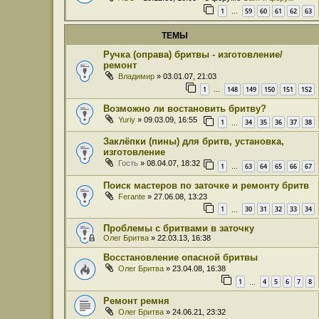
1
59
60
61
62
63
…
ТЕМЫ
Ручка (оправа) бритвы - изготовление/
ремонт
Владимир
» 03.01.07, 21:03
1
148
149
150
151
152
…
Возможно ли востановить бритву?
Yuriy
» 09.03.09, 16:55
1
34
35
36
37
38
…
Заклёпки (пины) для бритв, установка,
изготовление
Гость
» 08.04.07, 18:32
1
63
64
65
66
67
…
Поиск мастеров по заточке и ремонту бритв
Ferante
» 27.06.08, 13:23
1
30
31
32
33
34
…
Проблемы с бритвами в заточку
Олег Бритва
» 22.03.13, 16:38
Восстановление опасной бритвы
Олег Бритва
» 23.04.08, 16:38
1
4
5
6
7
8
…
Ремонт ремня
Олег Бритва
» 24.06.21, 23:32