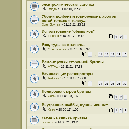
электрохимическая заточка
Владо
» 11.02.10, 19:38
Убогий долбаный говноремонт, хромой
ногой толкаю я телегу...
Олег Бритва
» 01.12.22, 23:19
Использование "обмылков"
Tihohod
» 10.04.17, 19:12
1
2
3
Ржа, туды её в качель...
Олег Бритва
» 15.10.10, 3:37
1
11
12
13
14
15
…
Ремонт ручки старинной бритвы
ARTAL
» 21.11.21, 17:38
Начинающие реставраторы...
Aleksey7
» 17.08.13, 17:08
1
31
32
33
34
35
…
Полировка старой бритвы
Corax
» 14.04.08, 9:51
1
2
3
Внутренние шайбы, нужны или нет.
Ksiro
» 10.08.17, 1:06
1
2
3
сатин на клинке бритвы
Бронсон
» 16.05.21, 19:11