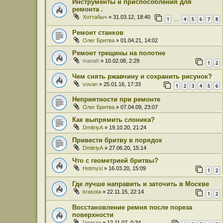
Инструменты и приспособления для
ремонта .
Хоттабыч
» 31.03.12, 18:40
1
4
5
6
7
8
…
Ремонт станков
Олег Бритва
» 01.04.21, 14:02
Ремонт трещины на полотне
manah
» 10.02.08, 2:29
1
2
Чем снять ржавчину и сохранить рисунок?
vovan
» 25.01.16, 17:33
1
2
3
4
5
6
Неприятности при ремонте
Олег Бритва
» 07.04.09, 23:07
Как выпрямить слоника?
DmitriyA
» 19.10.20, 21:24
Привести бритву в порядок
DmitriyA
» 27.06.20, 15:14
Что с геометрией бритвы?
Hotmysl
» 16.03.20, 15:09
1
2
Где лучше направить и заточить в Москве
krasota
» 22.11.15, 22:14
1
2
Восстановление ремня после пореза
поверхности
Герман
» 12.11.07, 0:34