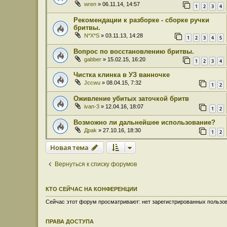
wren
» 06.11.14, 14:57
1
2
3
4
Рекомендации к разборке - сборке ручки
бритвы.
N*X*S
» 03.11.13, 14:28
1
2
3
4
5
Вопрос по восстановлению бритвы.
gabber
» 15.02.15, 16:20
1
2
3
4
Чистка клинка в УЗ ванночке
Jccwu
» 08.04.15, 7:32
1
2
Оживление убитых заточкой бритв
ivan-3
» 12.04.16, 18:07
1
2
Возможно ли дальнейшее использование?
Дрak
» 27.10.16, 18:30
1
2
Новая тема
Вернуться к списку форумов
КТО СЕЙЧАС НА КОНФЕРЕНЦИИ
Сейчас этот форум просматривают: нет зарегистрированных пользов
ПРАВА ДОСТУПА