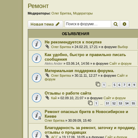
Ремонт
Модераторы:
Олег Бритва
,
Модераторы
Поиск
Расш
Новая тема
ОБЪЯВЛЕНИЯ
Не рекомендуется к покупке
Олег Бритва
» 24.02.23, 17:21 » в форуме
Выбор
Как удобно, быстро и правильно писать
сообщения
Aleks Ander
» 03.06.14, 14:56 » в форуме
Сайт и форум
Материальная поддержка форума.
Олег Бритва
» 30.11.11, 12:27 » в форуме
Сайт и
форум
1
5
6
7
8
9
…
Отзывы о работе сайта
Кай
» 02.09.10, 21:07 » в форуме
Сайт и форум
1
51
52
53
54
55
…
Ремонт опасных бритв в Новосибирске и
Киеве
Олег Бритва
» 30.09.09, 15:40
Благодарность за ремонт, заточку и продажу,
отзывы о продавцах
ACC
» 19.12.06, 16:05 » в форуме
Сайт и форум