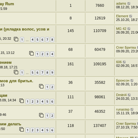
Bay Rum
adams
1
7660
08.12.20, 18:3
21:59
Element
8
12619
25.10.20, 18:2
(укладка волос, усов и
MG 42
145
110709
26.09.20, 21:0
5, 20:32
1
4
5
6
7
8
…
Олег Бритва
68
60479
09.09.20, 23:2
.15, 13:12
1
2
3
4
жением
606
161
109195
02.09.20, 16:5
08.18, 17:21
1
5
6
7
8
9
…
емов для бритья.
Бронсон
36
35582
02.09.20, 1:20
:13
1
2
сцам
Dmitri4
111
98061
24.03.20, 13:3
8.09, 14:34
1
2
3
4
5
6
runastep
37
46352
15.11.19, 18:0
9:46
1
2
 ним делать
Олег Бритва
118
137407
27.10.19, 7:50
3:50
1
2
3
4
5
6