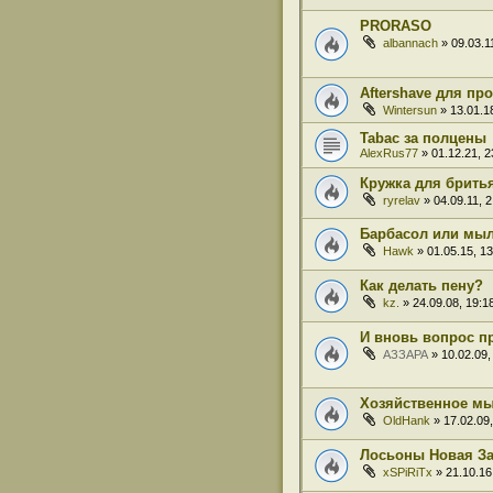
PRORASO
albannach
» 09.03.1
Aftershave для пр
Wintersun
» 13.01.18
Tabac за полцены
AlexRus77
» 01.12.21, 2
Кружка для брить
ryrelav
» 04.09.11, 2
Барбасол или мы
Hawk
» 01.05.15, 13
Как делать пену?
kz.
» 24.09.08, 19:1
И вновь вопрос пр
АЗЗАРА
» 10.02.09,
Хозяйственное м
OldHank
» 17.02.09,
Лосьоны Новая З
xSPiRiTx
» 21.10.16