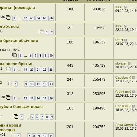
бритья (помощь и
Kick!
1300
903826
04.12.23, 14:1
1:36
1
62
63
64
65
66
…
го Устюга
Kick!
21
13562
22.11.23, 19:4
35
1
2
я бритья обычного
RON
186
196132
23.07.23, 22:4
1.03.14, 15:32
1
6
7
8
9
10
…
ны после бритья
skvater
443
435719
30.09.22, 21:1
31
1
19
20
21
22
23
…
е
CapsLocK
247
255473
12.09.22, 17:3
33
1
9
10
11
12
13
…
CapsLocK
313
253295
12.09.22, 17:3
2:30
1
12
13
14
15
16
…
луйста бальзам после
CapsLocK
163
190496
18.05.22, 13:5
52
1
5
6
7
8
9
…
овки крови
Лёха Химик
201
204752
10.05.22, 17:5
квасцы)
0:01
1
7
8
9
10
11
…