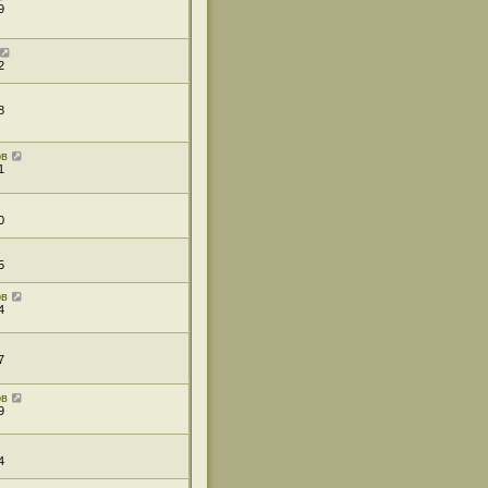
9
2
8
ов
1
0
5
ов
4
7
ов
9
4