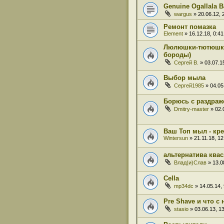
Genuine Ogallala 
wargus
» 20.06.12, 
Ремонт помазка
Element
» 16.12.18, 0:41
Люлюшки-тютюшки 
бороды)
Сергей В.
» 03.07.1
Выбор мыла
Сергей1985
» 04.05
Борюсь с раздра
Dmitry-master
» 02.
Ваш Топ мыл - кр
Wintersun
» 21.11.18, 12
альтернатива ква
Влад(и)Слав
» 13.0
Cella
mp34dc
» 14.05.14, 
Pre Shave и что с
stasio
» 03.06.13, 1