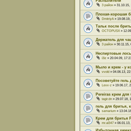
Распылители
3 район
» 31.10.15,
Плохая-хорошая б
DmitriyA
» 19.08.19,
Тальк после брит
OCTOPUSX
» 12.09
Держатель для ча
3 район
» 30.11.15, 
Неспиртовые лось
i3iz
» 20.04.09, 17:2
Мыло и крем - у к
vvold
» 04.06.13, 22
Посоветуйте гель 
Lexx-z
» 19.06.17, 2
Pereiras крем для
tagir.dn
» 29.07.18, 
гель для бритья, 
samarium
» 13.04.18
Крем для бритья 
mr.al347
» 06.01.13,
Избыточная хими