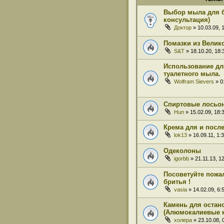
Выбор мыла для 
консультация)
Доктор
» 10.03.09, 
Помазки из Велико
S&T
» 18.10.20, 18:
Использование дл
туалетного мыла.
Wolfram Sievers
» 0
Спиртовые лосьо
Hun
» 15.02.09, 18:
Крема для и посл
lok13
» 16.09.11, 1:
Одеколоны
igorbb
» 21.11.13, 1
Посоветуйте пожа
бритья !
vasia
» 14.02.09, 6:
Камень для остан
(Алюмокалиевые 
холера
» 23.10.08, 