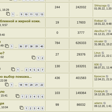
Shhazaga
244
242032
01.05.22, 1:20
1, 16:29
1
9
10
11
12
13
…
облемной и жирной кожи.
Rotbart
19
17603
19.01.22, 9:48
, 9:57
AlexRus77
0
3777
01.12.21, 23:4
3:40
я
skvater
784
626333
31.08.21, 15:2
:49
1
36
37
38
39
40
…
ло?
Linus
27
29376
23.07.21, 22:1
:02
1
2
606
130
163201
06.07.21, 11:4
8
1
3
4
5
6
7
…
о выбор помазка...
Бронсон
436
401583
12.04.21, 21:2
 22:08
1
18
19
20
21
22
…
ыло
DmitriyA
103
149364
16.12.20, 23:4
 15:41
1
2
3
4
5
6
аря
adams
99
86032
09.12.20, 1:41
, 10:04
1
2
3
4
5