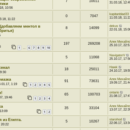
7
10011
31.03.18, 12:4
тики
18, 10:56
kapitanblad33
0
7047
11.03.18, 11:2
3.18, 11:22
(добавляем ментол в
dekus
8
14099
22.01.18, 15:0
бритья)
5
Алек Михайл
197
269208
25.10.17, 22:5
6
1
6
7
8
9
10
…
NavigatorV
5
11068
25.10.17, 17:5
сенал
Hawk
18
25011
24.10.17, 19:5
19:30
омазка
Алек Михайл
91
73631
19.09.17, 21:4
.01.17, 1:19
1
2
3
4
5
я!
ontario
65
100703
21.08.17, 17:4
07, 19:46
1
2
3
4
ка
Алек Михайл
35
33104
13.07.17, 22:3
 13:09
1
2
 из Египта.
starohod
5
10267
22.06.17, 13:3
 20:22