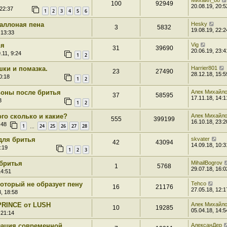
Михаил_88
100
92949
20.08.19, 20:5
 22:37
1
2
3
4
5
6
аллоная пена
Hesky
3
5832
19.08.19, 22:2
 13:33
ья
Vig
31
39690
20.06.19, 23:4
.11, 9:24
1
2
шки и помазка.
Harrier801
23
27490
28.12.18, 15:5
0:18
1
2
оны после бритья
Алек Михайл
37
58595
17.11.18, 14:1
3
1
2
ого сколько и какие?
Алек Михайл
555
399199
16.10.18, 23:2
:48
1
24
25
26
27
28
…
для бритья
skvater
42
43094
14.09.18, 10:3
:19
1
2
3
 бритья
MihailBogrov
1
5768
29.07.18, 16:0
14:51
который не образует пену
Tehco
16
21176
27.05.18, 12:1
, 18:58
PRINCE от LUSH
Алек Михайл
10
19285
05.04.18, 14:5
 21:14
зация современной
АлексанДер