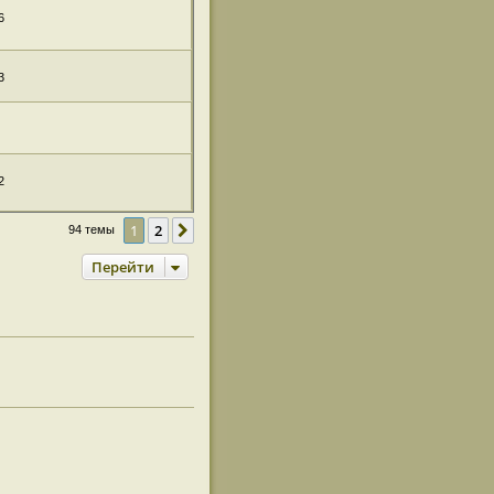
6
3
2
1
2
След.
94 темы
Перейти