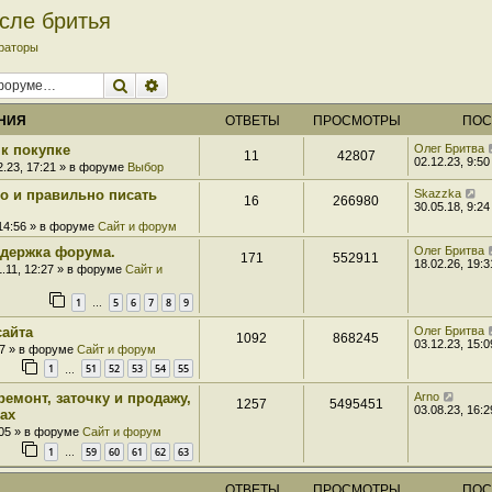
сле бритья
раторы
Поиск
Расширенный поиск
НИЯ
ОТВЕТЫ
ПРОСМОТРЫ
ПОС
к покупке
Олег Бритва
11
42807
02.12.23, 9:50
2.23, 17:21 » в форуме
Выбор
ро и правильно писать
Skazzka
16
266980
30.05.18, 9:24
 14:56 » в форуме
Сайт и форум
держка форума.
Олег Бритва
171
552911
18.02.26, 19:3
1.11, 12:27 » в форуме
Сайт и
1
5
6
7
8
9
…
сайта
Олег Бритва
1092
868245
03.12.23, 15:0
07 » в форуме
Сайт и форум
1
51
52
53
54
55
…
ремонт, заточку и продажу,
Arno
1257
5495451
03.08.23, 16:2
ах
:05 » в форуме
Сайт и форум
1
59
60
61
62
63
…
ОТВЕТЫ
ПРОСМОТРЫ
ПОС