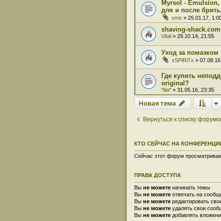
Myrsol - Emulsion,
для и после брить
vms
» 25.01.17, 1:0
shaving-shack.com
Vital
» 29.10.14, 21:55
Уход за помазком
xSPiRiTx
» 07.08.16
Где купить неподд
original?
*ilia*
» 31.05.16, 23:35
Новая тема
Вернуться к списку форумо
КТО СЕЙЧАС НА КОНФЕРЕНЦИ
Сейчас этот форум просматрива
ПРАВА ДОСТУПА
Вы
не можете
начинать темы
Вы
не можете
отвечать на сообщ
Вы
не можете
редактировать сво
Вы
не можете
удалять свои сооб
Вы
не можете
добавлять вложени