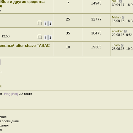
 Blue и другие средства
S&T
7
14945
30.04.17, 18:0
я
0
Makin
25
32777
15.09.16, 18:0
1
2
aptekar
35
36475
22.08.16, 9:54
, 12:56
1
2
ельный after shave TABAC
Toivo
10
19305
23.06.16, 19:0
в
И
ют:
Bing [Bot]
и 3 гостя
ения
и сообщения
щения
я