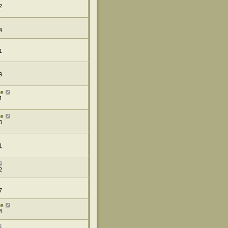
2
4
1
9
ов
1
ов
0
1
2
7
ов
4