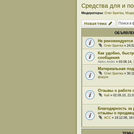
Средства для и по
Модераторы:
Олег Бритва
,
Моде
Новая тема
ОБЪЯВЛЕ
Не рекомендуется 
Олег Бритва
» 24.0
Как удобно, быст
сообщения
Aleks Ander
» 03.06.14,
Материальная под
Олег Бритва
» 30.1
форум
Отзывы о работе 
Кай
» 02.09.10, 21:
Благодарность за 
отзывы о продавц
ACC
» 19.12.06, 16
ТЕМЫ