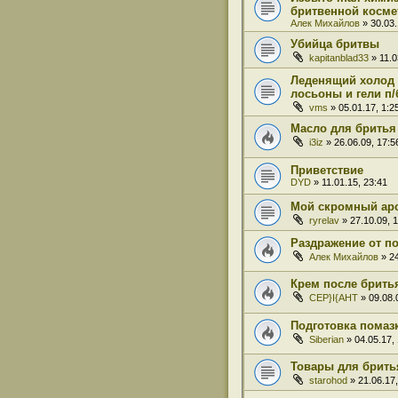
бритвенной косме
Алек Михайлов
» 30.03.
Убийца бритвы
kapitanblad33
» 11.0
Леденящий холод 
лосьоны и гели п/
vms
» 05.01.17, 1:2
Масло для бритья
i3iz
» 26.06.09, 17:5
Приветствие
DYD
» 11.01.15, 23:41
Мой скромный ар
ryrelav
» 27.10.09, 
Раздражение от п
Алек Михайлов
» 24
Крем после брить
CEP}I{AHT
» 09.08.
Подготовка помаз
Siberian
» 04.05.17,
Товары для бритья
starohod
» 21.06.17,