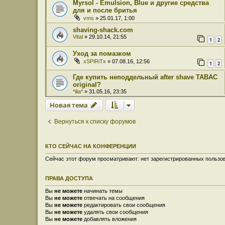
Myrsol - Emulsion, Blue и другие средства
для и после бритья
vms
» 25.01.17, 1:00
shaving-shack.com
Vital
» 29.10.14, 21:55
1
2
Уход за помазком
xSPiRiTx
» 07.08.16, 12:56
1
2
Где купить неподдельный after shave TABAC
original?
*ilia*
» 31.05.16, 23:35
Новая тема
Вернуться к списку форумов
КТО СЕЙЧАС НА КОНФЕРЕНЦИИ
Сейчас этот форум просматривают: нет зарегистрированных пользов
ПРАВА ДОСТУПА
Вы
не можете
начинать темы
Вы
не можете
отвечать на сообщения
Вы
не можете
редактировать свои сообщения
Вы
не можете
удалять свои сообщения
Вы
не можете
добавлять вложения