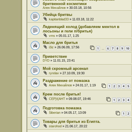
бритвенной косметики
Алек Михайлов
» 30.03.18, 10:56
Убийца бритвы
kapitanblad33
» 11.03.18, 11:22
Леденящий холод (добавляем ментол в
лосьоны и гели п/бритья)
vms
» 05.01.17, 1:25
Масло для бритья
i3iz
» 26.06.09, 17:56
1
6
7
8
9
10
…
Приветствие
DYD
» 11.01.15, 23:41
Мой скромный арсенал
ryrelav
» 27.10.09, 19:30
Раздражение от помазка
Алек Михайлов
» 24.01.17, 1:19
1
2
3
4
5
Крем после бритья!
CEP}I{AHT
» 09.08.07, 19:46
1
2
3
4
Подготовка помазка
Siberian
» 04.05.17, 13:09
1
2
Товары для бритья из Египта.
starohod
» 21.06.17, 20:22