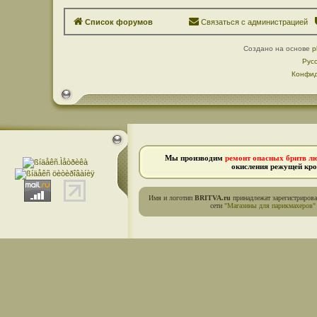
Список форумов
Связаться с администрацией
Создано на основе
p
Рус
Конфид
Мы производим
ремонт опасных бритв л
окисления режущей кро
Имя и логотип
BRITVA.ru
принадлежат зарегистриров
сети
"Магазины для парикмахеров"