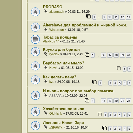
PRORASO
albannach
» 09.03.11, 16:29
1
9
10
11
12
13
…
Aftershave для проблемной и жирной кожи.
Wintersun
» 13.01.18, 9:57
Tabac за полцены
AlexRus77
» 01.12.21, 23:40
Кружка для бритья
ryrelav
» 04.09.11, 2:49
1
36
37
38
39
40
…
Барбасол или мыло?
Hawk
» 01.05.15, 13:02
1
2
Как делать пену?
kz.
» 24.09.08, 19:18
1
3
4
5
6
7
…
И вновь вопрос про выбор помазка...
АЗЗАРА
» 10.02.09, 22:08
1
18
19
20
21
22
…
Хозяйственное мыло
OldHank
» 17.02.09, 15:41
1
2
3
4
5
6
Лосьоны Новая Заря
xSPiRiTx
» 21.10.16, 10:04
1
2
3
4
5