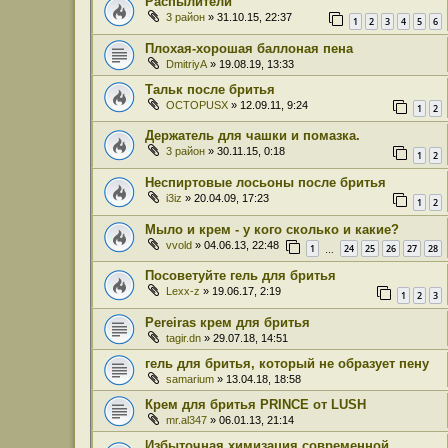
Распылители
3 район
» 31.10.15, 22:37
1
2
3
4
5
6
Плохая-хорошая баллоная пена
DmitriyA
» 19.08.19, 13:33
Тальк после бритья
OCTOPUSX
» 12.09.11, 9:24
1
2
Держатель для чашки и помазка.
3 район
» 30.11.15, 0:18
1
2
Неспиртовые лосьоны после бритья
i3iz
» 20.04.09, 17:23
1
2
Мыло и крем - у кого сколько и какие?
vvold
» 04.06.13, 22:48
1
24
25
26
27
28
…
Посоветуйте гель для бритья
Lexx-z
» 19.06.17, 2:19
1
2
3
Pereiras крем для бритья
tagir.dn
» 29.07.18, 14:51
гель для бритья, который не образует пену
samarium
» 13.04.18, 18:58
Крем для бритья PRINCE от LUSH
mr.al347
» 06.01.13, 21:14
Избыточная химизация современной