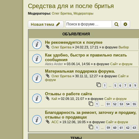
Средства для и после бритья
Модераторы:
Олег Бритва
,
Модераторы
Поиск
Расш
Новая тема
ОБЪЯВЛЕНИЯ
Не рекомендуется к покупке
Олег Бритва
» 24.02.23, 17:21 » в форуме
Выбор
Как удобно, быстро и правильно писать
сообщения
Aleks Ander
» 03.06.14, 14:56 » в форуме
Сайт и форум
Материальная поддержка форума.
Олег Бритва
» 30.11.11, 12:27 » в форуме
Сайт и
форум
1
5
6
7
8
9
…
Отзывы о работе сайта
Кай
» 02.09.10, 21:07 » в форуме
Сайт и форум
1
51
52
53
54
55
…
Благодарность за ремонт, заточку и продажу,
отзывы о продавцах
ACC
» 19.12.06, 16:05 » в форуме
Сайт и форум
1
59
60
61
62
63
…
ТЕМЫ