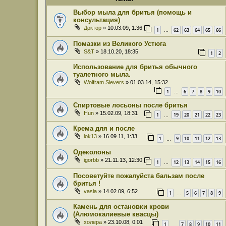
Выбор мыла для бритья (помощь и
консультация)
Доктор
» 10.03.09, 1:36
1
62
63
64
65
66
…
Помазки из Великого Устюга
S&T
» 18.10.20, 18:35
1
2
Использование для бритья обычного
туалетного мыла.
Wolfram Sievers
» 01.03.14, 15:32
1
6
7
8
9
10
…
Спиртовые лосьоны после бритья
Hun
» 15.02.09, 18:31
1
19
20
21
22
23
…
Крема для и после
lok13
» 16.09.11, 1:33
1
9
10
11
12
13
…
Одеколоны
igorbb
» 21.11.13, 12:30
1
12
13
14
15
16
…
Посоветуйте пожалуйста бальзам после
бритья !
vasia
» 14.02.09, 6:52
1
5
6
7
8
9
…
Камень для остановки крови
(Алюмокалиевые квасцы)
холера
» 23.10.08, 0:01
1
7
8
9
10
11
…