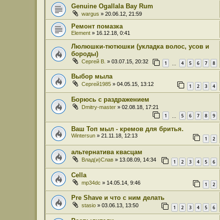
Genuine Ogallala Bay Rum
wargus
» 20.06.12, 21:59
Ремонт помазка
Element
» 16.12.18, 0:41
Люлюшки-тютюшки (укладка волос, усов и
бороды)
Сергей В.
» 03.07.15, 20:32
1
4
5
6
7
8
…
Выбор мыла
Сергей1985
» 04.05.15, 13:12
1
2
3
4
Борюсь с раздражением
Dmitry-master
» 02.08.18, 17:21
1
5
6
7
8
9
…
Ваш Топ мыл - кремов для бритья.
Wintersun
» 21.11.18, 12:13
1
2
альтернатива квасцам
Влад(и)Слав
» 13.08.09, 14:34
1
2
3
4
5
6
Cella
mp34dc
» 14.05.14, 9:46
1
2
Pre Shave и что с ним делать
stasio
» 03.06.13, 13:50
1
2
3
4
5
6