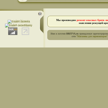
Мы производим
ремонт опасных бритв л
окисления режущей кро
Имя и логотип
BRITVA.ru
принадлежат зарегистриров
сети
"Магазины для парикмахеров"