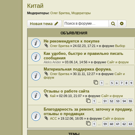
Китай
Модераторы:
Олег Бритва
,
Модераторы
Поиск
Расш
Новая тема
ОБЪЯВЛЕНИЯ
Не рекомендуется к покупке
Олег Бритва
» 24.02.23, 17:21 » в форуме
Выбор
Как удобно, быстро и правильно писать
сообщения
Aleks Ander
» 03.06.14, 14:56 » в форуме
Сайт и форум
Материальная поддержка форума.
Олег Бритва
» 30.11.11, 12:27 » в форуме
Сайт и
форум
1
5
6
7
8
9
…
Отзывы о работе сайта
Кай
» 02.09.10, 21:07 » в форуме
Сайт и форум
1
51
52
53
54
55
…
Благодарность за ремонт, заточку и продажу,
отзывы о продавцах
ACC
» 19.12.06, 16:05 » в форуме
Сайт и форум
1
59
60
61
62
63
…
ТЕМЫ