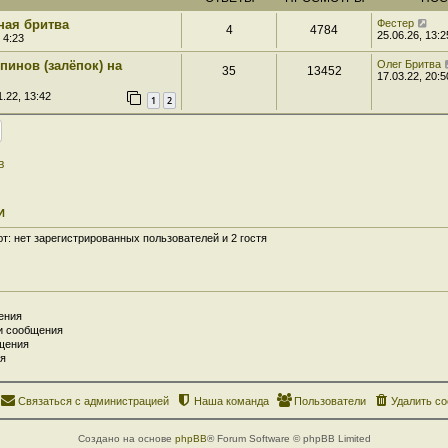
ная бритва
Фестер
4
4784
25.06.26, 13:2
 4:23
пинов (залёпок) на
Олег Бритва
35
13452
17.03.22, 20:5
.22, 13:42
1
2
в
И
: нет зарегистрированных пользователей и 2 гостя
ения
и сообщения
щения
я
Связаться с администрацией
Наша команда
Пользователи
Удалить co
Создано на основе
phpBB
® Forum Software © phpBB Limited