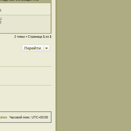
5
0
2 темы • Страница
1
из
1
Перейти
okies
Часовой пояс:
UTC+03:00