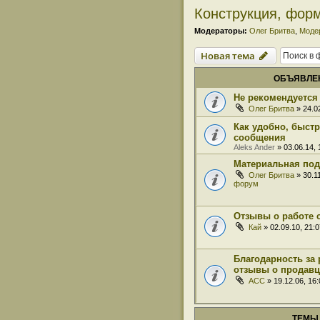
Конструкция, фор
Модераторы:
Олег Бритва
,
Моде
Новая тема
ОБЪЯВЛЕ
Не рекомендуется 
Олег Бритва
» 24.0
Как удобно, быст
сообщения
Aleks Ander
» 03.06.14,
Материальная под
Олег Бритва
» 30.1
форум
Отзывы о работе 
Кай
» 02.09.10, 21:
Благодарность за 
отзывы о продавц
ACC
» 19.12.06, 16
ТЕМЫ