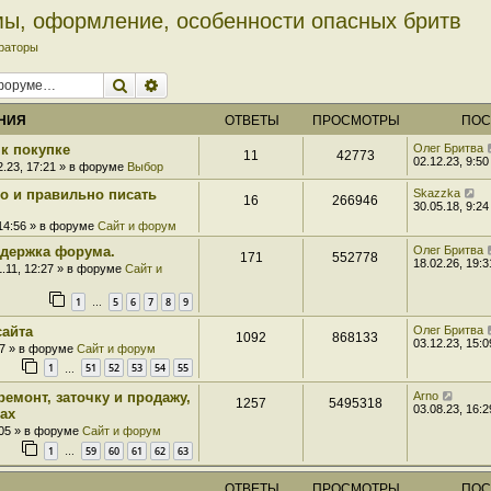
мы, оформление, особенности опасных бритв
раторы
Поиск
Расширенный поиск
НИЯ
ОТВЕТЫ
ПРОСМОТРЫ
ПОС
к покупке
Олег Бритва
11
42773
02.12.23, 9:50
2.23, 17:21 » в форуме
Выбор
ро и правильно писать
Skazzka
16
266946
30.05.18, 9:24
 14:56 » в форуме
Сайт и форум
держка форума.
Олег Бритва
171
552778
18.02.26, 19:3
1.11, 12:27 » в форуме
Сайт и
1
5
6
7
8
9
…
сайта
Олег Бритва
1092
868133
03.12.23, 15:0
07 » в форуме
Сайт и форум
1
51
52
53
54
55
…
ремонт, заточку и продажу,
Arno
1257
5495318
03.08.23, 16:2
ах
:05 » в форуме
Сайт и форум
1
59
60
61
62
63
…
ОТВЕТЫ
ПРОСМОТРЫ
ПОС