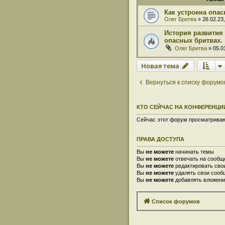
Как устроена опас
Олег Бритва
» 26.02.23,
История развития 
опасных бритвах.
Олег Бритва
» 05.01
Новая тема
Вернуться к списку форумо
КТО СЕЙЧАС НА КОНФЕРЕНЦИ
Сейчас этот форум просматривают
ПРАВА ДОСТУПА
Вы
не можете
начинать темы
Вы
не можете
отвечать на сообщ
Вы
не можете
редактировать сво
Вы
не можете
удалять свои сооб
Вы
не можете
добавлять вложени
Список форумов