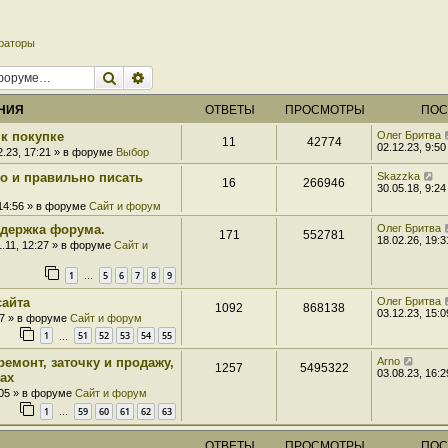
раторы
Поиск
Расширенный поиск
НИЯ
ОТВЕТЫ
ПРОСМОТРЫ
ПОС
к покупке
Олег Бритва
11
42774
02.12.23, 9:50
2.23, 17:21 » в форуме
Выбор
ро и правильно писать
Skazzka
16
266946
30.05.18, 9:24
 14:56 » в форуме
Сайт и форум
держка форума.
Олег Бритва
171
552781
18.02.26, 19:3
1.11, 12:27 » в форуме
Сайт и
1
5
6
7
8
9
…
сайта
Олег Бритва
1092
868138
03.12.23, 15:0
07 » в форуме
Сайт и форум
1
51
52
53
54
55
…
ремонт, заточку и продажу,
Arno
1257
5495322
03.08.23, 16:2
ах
:05 » в форуме
Сайт и форум
1
59
60
61
62
63
…
ОТВЕТЫ
ПРОСМОТРЫ
ПОС