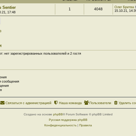
u Sentier
Олег Бритва
1
4048
15.10.21, 14:3
.21, 17:48
в
И
: нет зарегистрированных пользователей и 2 гостя
ения
и сообщения
щения
я
Связаться с администрацией
Наша команда
Пользователи
Удалить co
Создано на основе
phpBB
® Forum Software © phpBB Limited
Русская поддержка phpBB
Конфиденциальность
|
Правила