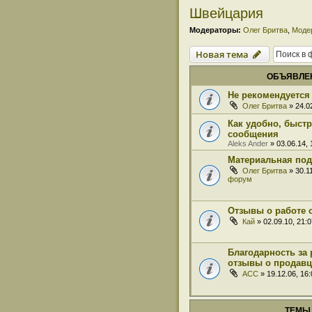
Швейцария
Модераторы:
Олег Бритва
,
Моде
Новая тема
ОБЪЯВЛЕ
Не рекомендуется 
Олег Бритва
» 24.0
Как удобно, быст
сообщения
Aleks Ander
» 03.06.14,
Материальная под
Олег Бритва
» 30.1
форум
Отзывы о работе 
Кай
» 02.09.10, 21:
Благодарность за 
отзывы о продавц
ACC
» 19.12.06, 16
ТЕМЫ