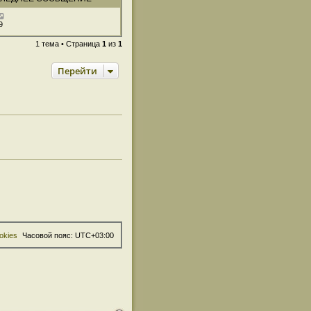
9
1 тема • Страница
1
из
1
Перейти
okies
Часовой пояс:
UTC+03:00