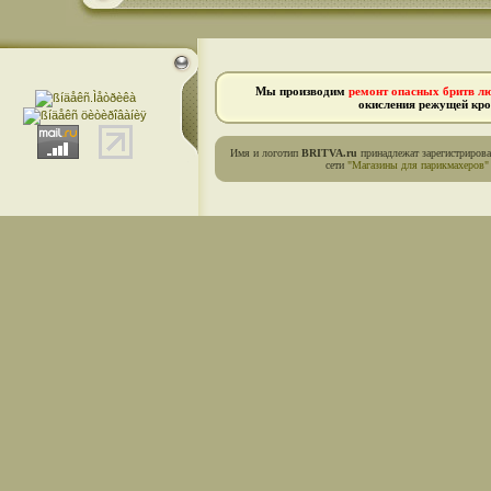
Мы производим
ремонт опасных бритв л
окисления режущей кро
Имя и логотип
BRITVA.ru
принадлежат зарегистриров
сети
"Магазины для парикмахеров"