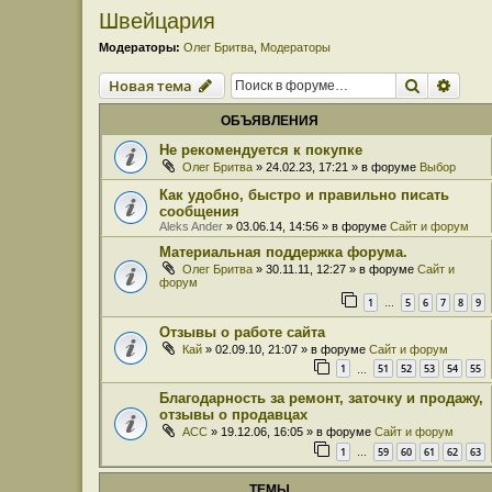
Швейцария
Модераторы:
Олег Бритва
,
Модераторы
Поиск
Расш
Новая тема
ОБЪЯВЛЕНИЯ
Не рекомендуется к покупке
Олег Бритва
» 24.02.23, 17:21 » в форуме
Выбор
Как удобно, быстро и правильно писать
сообщения
Aleks Ander
» 03.06.14, 14:56 » в форуме
Сайт и форум
Материальная поддержка форума.
Олег Бритва
» 30.11.11, 12:27 » в форуме
Сайт и
форум
1
5
6
7
8
9
…
Отзывы о работе сайта
Кай
» 02.09.10, 21:07 » в форуме
Сайт и форум
1
51
52
53
54
55
…
Благодарность за ремонт, заточку и продажу,
отзывы о продавцах
ACC
» 19.12.06, 16:05 » в форуме
Сайт и форум
1
59
60
61
62
63
…
ТЕМЫ