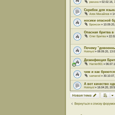
paxuxa
» 02.02.16, 
Скребок для язык
Алек Михайлов
» 14
носики опасной б
Бронсон
» 10.09.20,
Опасная бритва в
Олег Бритва
» 22.02
Почему "довоенн
Hotmysl
» 08.09.20, 13:
Дезинфекция Бри
Harrier801
» 06.07.1
чем и как бреютс
samarod
» 30.10.07,
А вот качество о
Hotmysl
» 16.04.20, 20:
Новая тема
Вернуться к списку форумо