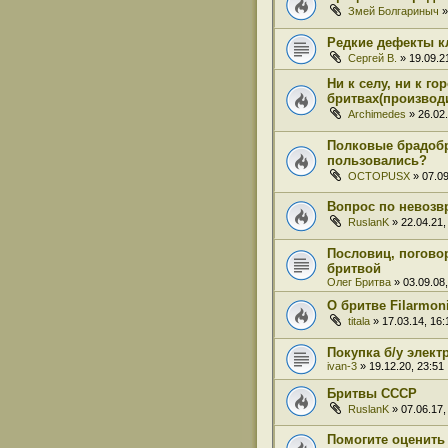
Змей Болгариныч
»
Редкие дефекты к
Сергей В.
» 19.09.2
Ни к селу, ни к го
бритвах(производи
Archimedes
» 26.02.
Полковые брадобр
пользовались?
OCTOPUSX
» 07.09
Вопрос по невозв
RuslanK
» 22.04.21,
Пословиц, погово
бритвой
Олег Бритва
» 03.09.08,
О бритве Filarmon
titala
» 17.03.14, 16:
Покупка б/у элек
ivan-3
» 19.12.20, 23:51
Бритвы СССР
RuslanK
» 07.06.17,
Помогите оценить