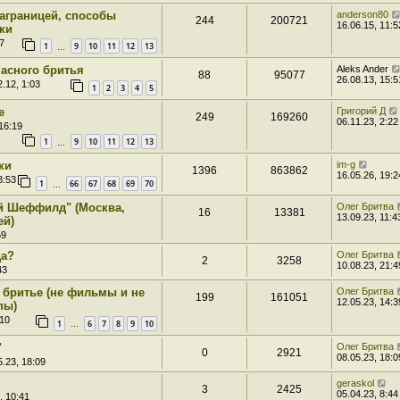
заграницей, способы
anderson80
244
200721
16.06.15, 11:5
ки
7
1
9
10
11
12
13
…
пасного бритья
Aleks Ander
88
95077
26.08.13, 15:5
.12, 1:03
1
2
3
4
5
е
Григорий Д
249
169260
06.11.23, 2:22
16:19
1
9
10
11
12
13
…
ки
im-g
1396
863862
16.05.26, 19:2
3:53
1
66
67
68
69
70
…
й Шеффилд" (Москва,
Олег Бритва
16
13381
13.09.23, 11:4
ей)
59
да?
Олег Бритва
2
3258
10.08.23, 21:4
43
 бритье (не фильмы и не
Олег Бритва
199
161051
12.05.23, 14:3
пы)
:10
1
6
7
8
9
10
…
"
Олег Бритва
0
2921
08.05.23, 18:0
.23, 18:09
geraskol
3
2425
05.04.23, 8:44
, 10:41