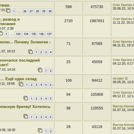
твам.
Олег Бритва
598
475730
20.06.23, 10:3
7:01
1
26
27
28
29
30
…
, развод и
Олег Бритва
2720
1987651
11.11.22, 20:1
писания
.07, 2:38
1
133
134
135
136
137
…
нген... Почему Золинген -
Олег Бритва
71
87568
06.11.21, 19:1
.07, 18:13
1
2
3
4
скончался последний
Олег Бритва
25
45059
04.12.20, 0:17
ант!
.10, 14:16
1
2
... Ещё один склад
skvater
106
94412
06.05.20, 12:0
.11, 18:06
1
2
3
4
5
6
Олег Бритва
94
105906
09.12.17, 12:1
1
2
3
4
5
у опасную бритву! Хотелось
Виктор Князе
98
120555
01.07.16, 14:0
1
2
3
4
5
Виктор Князе
28
43118
01.07.16, 14:0
.09, 18:30
1
2