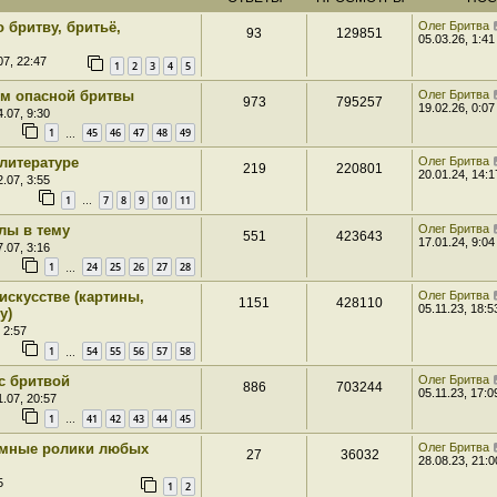
 бритву, бритьё,
Олег Бритва
93
129851
05.03.26, 1:41
07, 22:47
1
2
3
4
5
м опасной бритвы
Олег Бритва
973
795257
19.02.26, 0:07
.07, 9:30
1
45
46
47
48
49
…
литературе
Олег Бритва
219
220801
20.01.24, 14:1
.07, 3:55
1
7
8
9
10
11
…
лы в тему
Олег Бритва
551
423643
17.01.24, 9:04
.07, 3:16
1
24
25
26
27
28
…
искусстве (картины,
Олег Бритва
1151
428110
05.11.23, 18:5
у)
 2:57
1
54
55
56
57
58
…
с бритвой
Олег Бритва
886
703244
05.11.23, 17:0
.07, 20:57
1
41
42
43
44
45
…
амные ролики любых
Олег Бритва
27
36032
28.08.23, 21:0
5
1
2