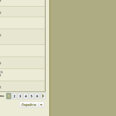
8
5
6
6
1
2
1
2
3
4
5
6
След.
емы
Перейти