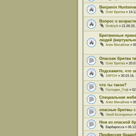
Benjamin Huntsman
Олег Бритва
» 14.12
Вопрос о возраст
DmitriyA
» 21.09.20,
Бритвенные прина
людей (виртуальн
Алек Михайлов
» 08
Опасная бритва тв
Олег Бритва
» 20.07
Подскажите, что з
XAPOH
» 30.03.16, 
что ты такое?
Господин_Уэф
» 02
Специальная мебе
Алек Михайлов
» 06
опасные бритвы с
Змей Болгариныч
»
Нож из опасной б
Барбаросса
» 06.12
Профессия брадо