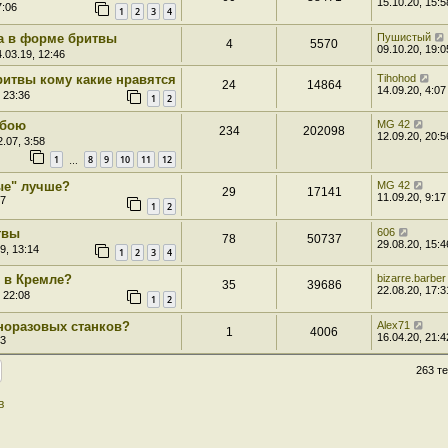
15.10.20, 15:5
7:06
1
2
3
4
а в форме бритвы
Пушистый
4
5570
09.10.20, 19:0
.03.19, 12:46
ритвы кому какие нравятся
Tihohod
24
14864
14.09.20, 4:07
 23:36
1
2
 бою
MG 42
234
202098
12.09.20, 20:5
.07, 3:58
1
8
9
10
11
12
…
ые" лучше?
MG 42
29
17141
11.09.20, 9:17
07
1
2
твы
606
78
50737
29.08.20, 15:4
9, 13:14
1
2
3
4
я в Кремле?
bizarre.barber
35
39686
22.08.20, 17:3
 22:08
1
2
дноразовых станков?
Alex71
1
4006
16.04.20, 21:4
53
263 т
в