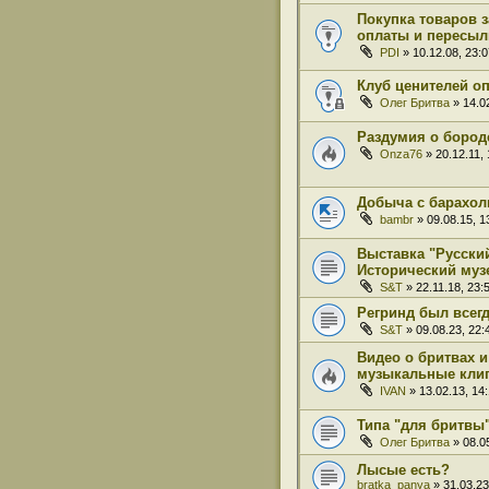
Покупка товаров 
оплаты и пересыл
PDI
» 10.12.08, 23:0
Клуб ценителей о
Олег Бритва
» 14.02
Раздумия о бород
Onza76
» 20.12.11, 
Добыча с барахол
bambr
» 09.08.15, 1
Выставка "Русски
Исторический муз
S&T
» 22.11.18, 23:
Регринд был всег
S&T
» 09.08.23, 22:
Видео о бритвах и
музыкальные кли
IVAN
» 13.02.13, 14
Типа "для бритвы
Олег Бритва
» 08.05
Лысые есть?
bratka_panya
» 31.03.23