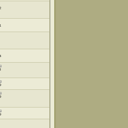
2
1
4
3
9
9
9