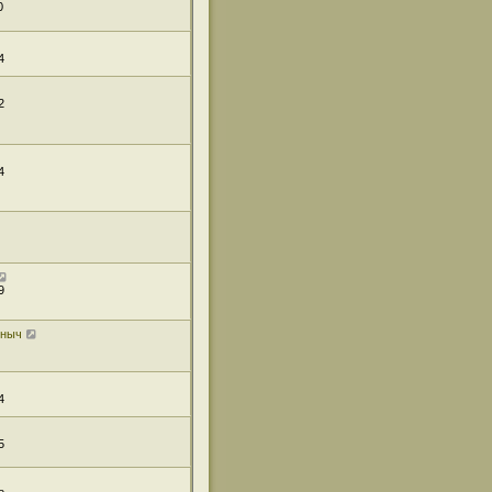
0
4
2
4
9
иныч
4
5