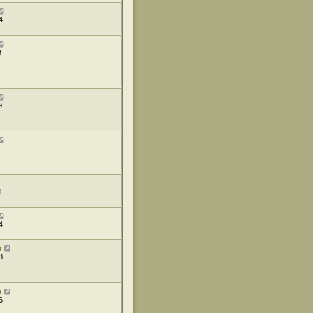
4
3
9
1
4
в
8
в
6