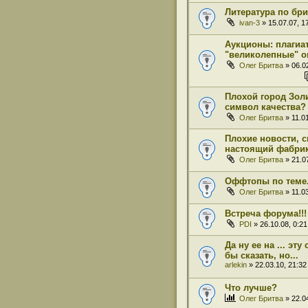
Литература по бри
ivan-3
» 15.07.07, 1
Аукционы: плагиат
"великолепные" о
Олег Бритва
» 06.02
Плохой город Золи
символ качества?
Олег Бритва
» 11.01
Плохие новости, 
настоящий фабрик
Олег Бритва
» 21.07
Оффтопы по теме.
Олег Бритва
» 11.03
Встреча форума!!!
PDI
» 26.10.08, 0:21
Да ну ее на ... эт
бы сказать, но...
arlekin
» 22.03.10, 21:32
Что лучше?
Олег Бритва
» 22.04