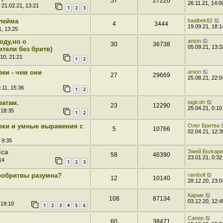
57
27220
26.11.21, 14:0
 21.02.21, 13:21
1
2
3
лейма
baalbek82
4
3444
19.09.21, 18:1
1, 13:25
роду,но о
anton
30
36738
05.09.21, 13:3
тели без бритв)
10, 21:21
1
2
еи - чем они
anton
27
29669
25.08.21, 22:0
.11, 15:36
1
2
ратам.
tagir.dn
23
12290
25.04.21, 0:10
 18:35
1
2
рки и умные выражения с
Олег Бритва
5
10766
02.04.21, 12:3
 9:35
ica
Змей Болгар
58
46390
23.01.21, 0:32
14
1
2
3
тробритвы разумна?
ramboll
12
10140
28.12.20, 23:0
Карам
108
87134
03.12.20, 12:4
 19:10
1
2
3
4
5
6
Сапер
60
38471