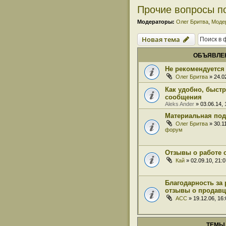
Прочие вопросы п
Модераторы:
Олег Бритва
,
Моде
Новая тема
ОБЪЯВЛЕ
Не рекомендуется 
Олег Бритва
» 24.0
Как удобно, быст
сообщения
Aleks Ander
» 03.06.14,
Материальная под
Олег Бритва
» 30.1
форум
Отзывы о работе 
Кай
» 02.09.10, 21:
Благодарность за 
отзывы о продавц
ACC
» 19.12.06, 16
ТЕМЫ