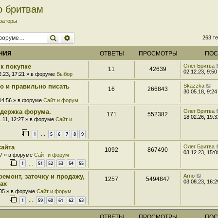
о бритвам
раторы
Поиск
Расширенный поиск
263 т
НИЯ
ОТВЕТЫ
ПРОСМОТРЫ
ПОС
к покупке
Олег Бритва
11
42639
02.12.23, 9:50
2.23, 17:21 » в форуме
Выбор
ро и правильно писать
Skazzka
16
266843
30.05.18, 9:24
 14:56 » в форуме
Сайт и форум
держка форума.
Олег Бритва
171
552382
18.02.26, 19:3
1.11, 12:27 » в форуме
Сайт и
1
5
6
7
8
9
…
сайта
Олег Бритва
1092
867490
03.12.23, 15:0
07 » в форуме
Сайт и форум
1
51
52
53
54
55
…
ремонт, заточку и продажу,
Arno
1257
5494847
03.08.23, 16:2
ах
:05 » в форуме
Сайт и форум
1
59
60
61
62
63
…
ОТВЕТЫ
ПРОСМОТРЫ
ПОС