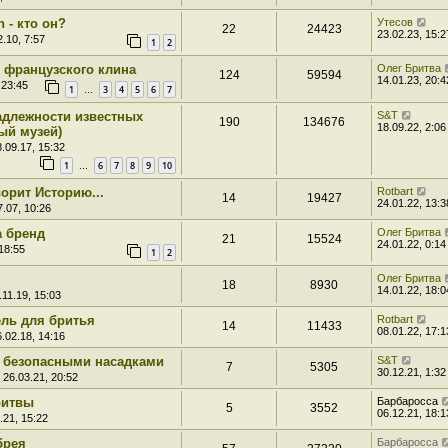
 - кто он?
Утесов
22
24423
23.02.23, 15:2
.10, 7:57
1
2
е французского клина
Олег Бритва
124
59594
14.01.23, 20:4
 23:45
1
3
4
5
6
7
…
длежности известных
S&T
190
134676
18.09.22, 2:06
ый музей)
.09.17, 15:32
1
6
7
8
9
10
…
орит Историю...
Rotbart
14
19427
24.01.22, 13:3
.07, 10:26
а бренд
Олег Бритва
21
15524
24.01.22, 0:14
18:55
1
2
Олег Бритва
18
8930
14.01.22, 18:0
.11.19, 15:03
ль для бритья
Rotbart
14
11433
08.01.22, 17:1
.02.18, 14:16
 безопасными насадками
S&T
7
5305
30.12.21, 1:32
 26.03.21, 20:52
ритвы
Барбаросса
5
3552
06.12.21, 18:1
.21, 15:22
брея
Барбаросса