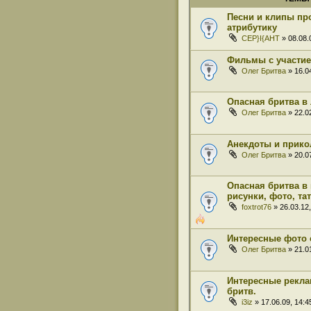
Песни и клипы про
атрибутику
CEP}I{AHT
» 08.08.
Фильмы с участие
Олег Бритва
» 16.04
Опасная бритва в 
Олег Бритва
» 22.02
Анекдоты и прико
Олег Бритва
» 20.07
Опасная бритва в 
рисунки, фото, тат
foxtrot76
» 26.03.12,
Интересные фото 
Олег Бритва
» 21.01
Интересные рекл
бритв.
i3iz
» 17.06.09, 14:4