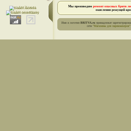
Мы производим
ремонт опасных бритв л
окисления режущей кро
Имя и логотип
BRITVA.ru
принадлежат зарегистриров
сети
"Магазины для парикмахеров"