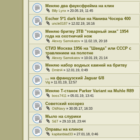
Меняю два фауксфрейма на клин
Billy Lynx
» 20.05.19, 11:45
Escher 5*1 dark blue на Нанива Чосера 400
uncle0187
» 12.02.19, 16:16
Меняю бритву ЗТВ "товарный знак" 1954
года на охотничий нож
Alexey Samokatov
» 11.02.19, 20:18
СТИЗ Москва 1956 на "Шведа" или СССР с
травлением на полотне
Alexey Samokatov
» 10.01.19, 21:14
Меняю набор водных камней на бритву
Dmitri4
» 12.01.19, 0:49
... на французский Jaguar 6/8
Vig
» 11.01.19, 12:57
Меняю Т-станок Parker Variant на Muhle R89
boss7411
» 05.01.19, 13:41
Советский косорез
OldNavy
» 30.05.17, 16:33
Мыло на слурики
S&T
» 29.10.18, 23:44
Оправы на клинок
kapitanblad33
» 27.01.18, 0:46