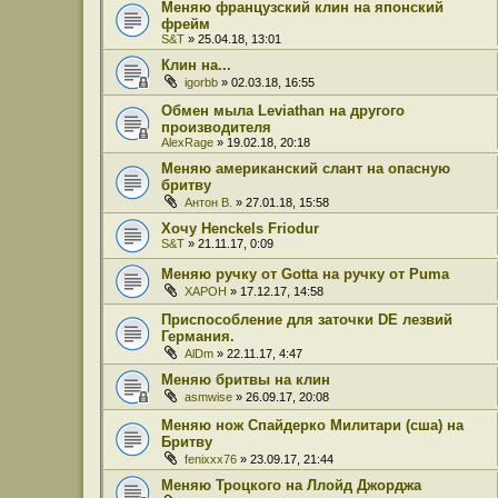
Меняю французский клин на японский
фрейм
S&T
» 25.04.18, 13:01
Клин на...
igorbb
» 02.03.18, 16:55
Обмен мыла Leviathan на другого
производителя
AlexRage
» 19.02.18, 20:18
Меняю американский слант на опасную
бритву
Антон В.
» 27.01.18, 15:58
Хочу Henckels Friodur
S&T
» 21.11.17, 0:09
Меняю ручку от Gotta на ручку от Puma
XAPOH
» 17.12.17, 14:58
Приспособление для заточки DE лезвий
Германия.
AlDm
» 22.11.17, 4:47
Меняю бритвы на клин
asmwise
» 26.09.17, 20:08
Меняю нож Спайдерко Милитари (сша) на
Бритву
fenixxx76
» 23.09.17, 21:44
Меняю Троцкого на Ллойд Джорджа