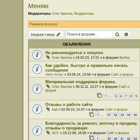
Меняю
Модераторы:
Олег Бритва
,
Модераторы
Правила форума
Поиск
Расш
Новая тема
ОБЪЯВЛЕНИЯ
Не рекомендуется к покупке
Олег Бритва
» 24.02.23, 17:21 » в форуме
Выбор
Как удобно, быстро и правильно писать
сообщения
Aleks Ander
» 03.06.14, 14:56 » в форуме
Сайт и форум
Материальная поддержка форума.
Олег Бритва
» 30.11.11, 12:27 » в форуме
Сайт и
форум
1
5
6
7
8
9
…
Отзывы о работе сайта
Кай
» 02.09.10, 21:07 » в форуме
Сайт и форум
1
51
52
53
54
55
…
Благодарность за ремонт, заточку и продажу,
отзывы о продавцах
ACC
» 19.12.06, 16:05 » в форуме
Сайт и форум
1
59
60
61
62
63
…