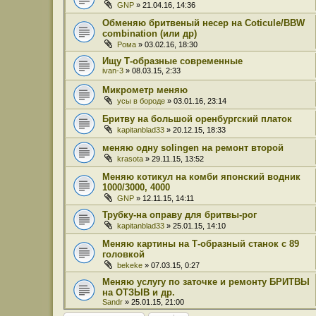
GNP
» 21.04.16, 14:36
Обменяю бритвеный несер на Coticule/BBW
combination (или др)
Рома
» 03.02.16, 18:30
Ищу Т-образные современные
ivan-3
» 08.03.15, 2:33
Микрометр меняю
усы в бороде
» 03.01.16, 23:14
Бритву на большой оренбургский платок
kapitanblad33
» 20.12.15, 18:33
меняю одну solingen на ремонт второй
krasota
» 29.11.15, 13:52
Меняю котикул на комби японский водник
1000/3000, 4000
GNP
» 12.11.15, 14:11
Трубку-на оправу для бритвы-рог
kapitanblad33
» 25.01.15, 14:10
Меняю картины на Т-образный станок с 89
головкой
bekeke
» 07.03.15, 0:27
Меняю услугу по заточке и ремонту БРИТВЫ
на ОТЗЫВ и др.
Sandr
» 25.01.15, 21:00