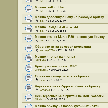
S&T
» 03.09.17, 12:10
Меняю Soft на Hard
S&T
» 05.06.17, 22:39
Меняю довоенную Вачу на рабочую бритву
S&T
» 14.06.17, 12:07
Меняю немца на ЗТВ, СТИЗ
S&T
» 13.05.17, 15:56
Меняю станок Muhle R89 на опасную бритву
S&T
» 17.05.17, 9:58
Обменяю ножи из своей коллекции
sergeyt3770
» 27.11.16, 18:44
Меняю японца на японца
Billy Lynx
» 02.02.17, 14:56
Бритву на микроскоп МБС
artemarut1
» 20.09.16, 21:06
Обменяю складной нож на бритву.
Брат
» 27.12.16, 20:51
Черная матовая Zippo в обмен на бритву
Creative
» 04.10.16, 10:21
Неинтересные мне бритвы на мои "хотелки"
Mihail-1
» 04.07.16, 22:59
Меняю бритву на набор кухонных ножей.