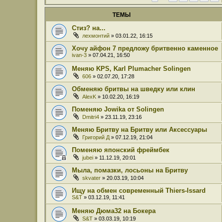
ТЕМЫ
Стиз? на...
лехмонтий
» 03.01.22, 16:15
Хочу айфон 7 предложу бритвенно каменное
ivan-3
» 07.04.21, 16:50
Меняю KPS, Karl Plumacher Solingen
606
» 02.07.20, 17:28
Обменяю бритвы на шведку или клин
AlexK
» 10.02.20, 16:19
Поменяю Jowika от Solingen
Dmitri4
» 23.11.19, 23:16
Меняю Бритву на Бритву или Аксессуары
Григорий Д
» 07.12.19, 21:04
Поменяю японский фреймбек
jubei
» 11.12.19, 20:01
Мыла, помазки, лосьоны на Бритву
skvater
» 20.03.19, 10:04
Ищу на обмен современный Thiers-Issard
S&T
» 03.12.19, 11:41
Меняю Дюма32 на Бокера
S&T
» 03.03.19, 10:19