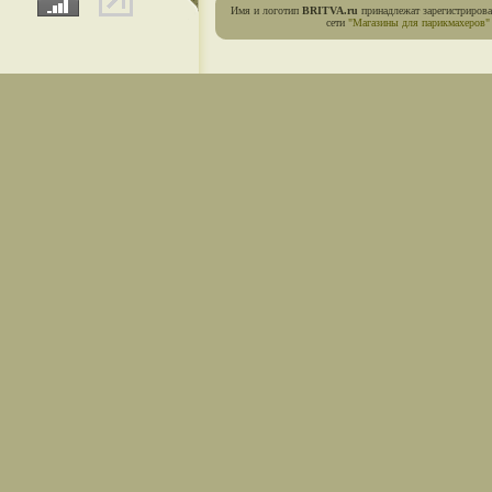
Имя и логотип
BRITVA.ru
принадлежат зарегистриров
сети
"Магазины для парикмахеров"