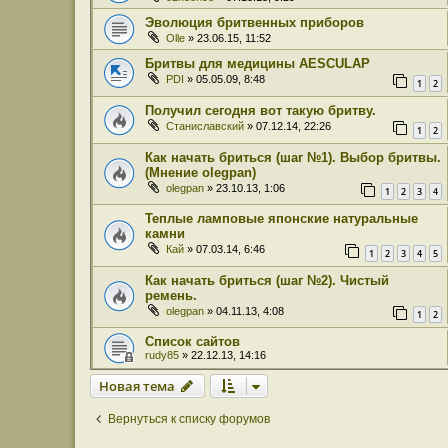
Эволюция бритвенных приборов
Olle
» 23.06.15, 11:52
Бритвы для медицины AESCULAP
PDI
» 05.05.09, 8:48
1
2
Получил сегодня вот такую бритву.
Станиславский
» 07.12.14, 22:26
1
2
Как начать бриться (шаг №1). Выбор бритвы.
(Мнение olegpan)
olegpan
» 23.10.13, 1:06
1
2
3
4
Теплые ламповые японские натуральные
камни
Кай
» 07.03.14, 6:46
1
2
3
4
5
Как начать бриться (шаг №2). Чистый
ремень.
olegpan
» 04.11.13, 4:08
1
2
Список сайтов
rudy85
» 22.12.13, 14:16
Новая тема
Вернуться к списку форумов