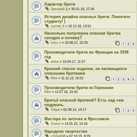
Характер бритв
Григорий Д
» 30.01.19, 17:26
История дизайна опасных бритв. Помогите
студенту! )
Leonid_K
» 16.12.18, 13:51
Насколько популярна опасная бритва
сегодня и почему?
Lexx-z
» 10.06.17, 22:20
1
2
3
Производители бритв во Франции на 1938
год
anton
» 10.04.17, 11:57
Краткий список поделок, не являющихся
опасными бритвами
Rino
» 11.11.13, 16:51
1
2
3
4
5
Производители бритв из Германии
Rino
» 13.07.16, 15:42
Бритьё опасной бритвой? Есть над чем
подумать.
Tolaat
» 02.08.14, 14:17
1
2
3
Мастера по заточке в Ярославле
Gusev
» 14.01.15, 14:16
Народное творчество
c2h5oh98
» 07.10.15, 9:29