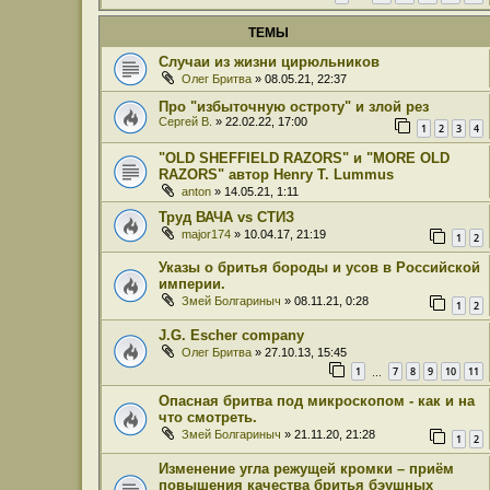
ТЕМЫ
Случаи из жизни цирюльников
Олег Бритва
» 08.05.21, 22:37
Про "избыточную остроту" и злой рез
Сергей В.
» 22.02.22, 17:00
1
2
3
4
"OLD SHEFFIELD RAZORS" и "MORE OLD
RAZORS" автор Henry T. Lummus
anton
» 14.05.21, 1:11
Труд ВАЧА vs СТИЗ
major174
» 10.04.17, 21:19
1
2
Указы о бритья бороды и усов в Российской
империи.
Змей Болгариныч
» 08.11.21, 0:28
1
2
J.G. Escher company
Олег Бритва
» 27.10.13, 15:45
1
7
8
9
10
11
…
Опасная бритва под микроскопом - как и на
что смотреть.
Змей Болгариныч
» 21.11.20, 21:28
1
2
Изменение угла режущей кромки – приём
повышения качества бритья бэушных