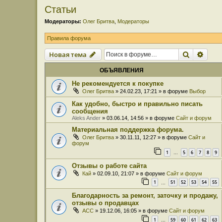
Статьи
Модераторы:
Олег Бритва
,
Модераторы
Правила форума
Поиск
Расш
Новая тема
ОБЪЯВЛЕНИЯ
Не рекомендуется к покупке
Олег Бритва
» 24.02.23, 17:21 » в форуме
Выбор
Как удобно, быстро и правильно писать
сообщения
Aleks Ander
» 03.06.14, 14:56 » в форуме
Сайт и форум
Материальная поддержка форума.
Олег Бритва
» 30.11.11, 12:27 » в форуме
Сайт и
форум
1
5
6
7
8
9
…
Отзывы о работе сайта
Кай
» 02.09.10, 21:07 » в форуме
Сайт и форум
1
51
52
53
54
55
…
Благодарность за ремонт, заточку и продажу,
отзывы о продавцах
ACC
» 19.12.06, 16:05 » в форуме
Сайт и форум
1
59
60
61
62
63
…