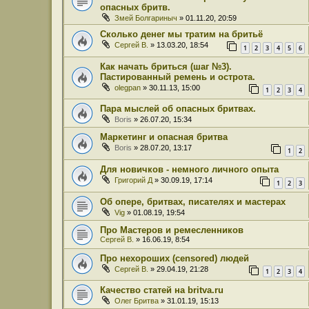
опасных бритв.
Змей Болгариныч
» 01.11.20, 20:59
Сколько денег мы тратим на бритьё
Сергей В.
» 13.03.20, 18:54
1
2
3
4
5
6
Как начать бриться (шаг №3).
Пастированный ремень и острота.
olegpan
» 30.11.13, 15:00
1
2
3
4
Пара мыслей об опасных бритвах.
Boris
» 26.07.20, 15:34
Маркетинг и опасная бритва
Boris
» 28.07.20, 13:17
1
2
Для новичков - немного личного опыта
Григорий Д
» 30.09.19, 17:14
1
2
3
Об опере, бритвах, писателях и мастерах
Vig
» 01.08.19, 19:54
Про Мастеров и ремесленников
Сергей В.
» 16.06.19, 8:54
Про нехороших (censored) людей
Сергей В.
» 29.04.19, 21:28
1
2
3
4
Качество статей на britva.ru
Олег Бритва
» 31.01.19, 15:13