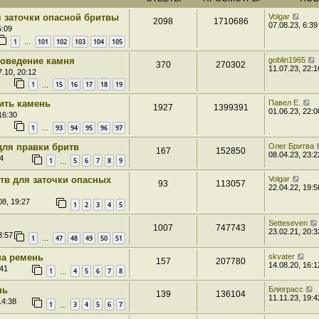
 заточки опасной бритвы
Volgar
2098
1710686
07.08.23, 6:39
5:09
1
101
102
103
104
105
…
оведение камня
goblin1965
370
270302
11.07.23, 22:1
.10, 20:12
1
15
16
17
18
19
…
ить камень
Павел Е.
1927
1399391
01.06.23, 22:0
16:30
1
93
94
95
96
97
…
для правки бритв
Олег Бритва
167
152850
08.04.23, 23:2
4
1
5
6
7
8
9
…
тв для заточки опасных
Volgar
93
113057
22.04.22, 19:5
08, 19:27
1
2
3
4
5
Setteseven
1007
747743
23.02.21, 20:3
3:57
1
47
48
49
50
51
…
на ремень
skvater
157
207780
14.08.20, 16:1
:41
1
4
5
6
7
8
…
нь
Блюграсс
139
136104
11.11.23, 19:4
14:38
1
3
4
5
6
7
…