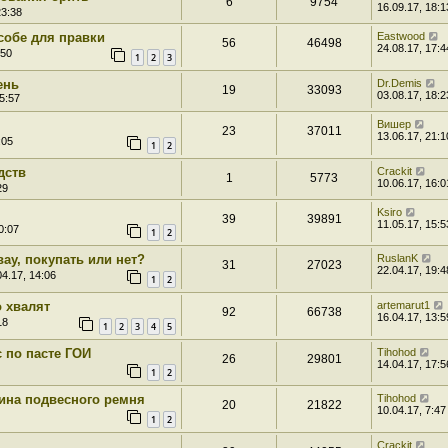
6
9754
16.09.17, 18:1
23:38
собе для правки
Eastwood
56
46498
24.08.17, 17:4
:50
1
2
3
ень
Dr.Demis
19
33093
03.08.17, 18:2
5:57
Вишер
23
37011
13.06.17, 21:1
:05
1
2
дств
Crackit
1
5773
10.06.17, 16:0
29
Ksiro
39
39891
11.05.17, 15:5
0:07
1
2
ау, покупать или нет?
RuslanK
31
27023
22.04.17, 19:4
4.17, 14:06
1
2
о хвалят
artemarut1
92
66738
16.04.17, 13:5
18
1
2
3
4
5
 по пасте ГОИ
Tihohod
26
29801
14.04.17, 17:5
1
2
ина подвесного ремня
Tihohod
20
21822
10.04.17, 7:47
1
2
Crackit