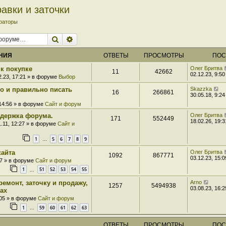
авки и заточки
раторы
Поиск
Расширенный поиск
НИЯ
ОТВЕТЫ
ПРОСМОТРЫ
ПОС
к покупке
Олег Бритва
11
42662
02.12.23, 9:50
2.23, 17:21 » в форуме
Выбор
ро и правильно писать
Skazzka
16
266861
30.05.18, 9:24
 14:56 » в форуме
Сайт и форум
держка форума.
Олег Бритва
171
552449
18.02.26, 19:3
1.11, 12:27 » в форуме
Сайт и
1
5
6
7
8
9
…
сайта
Олег Бритва
1092
867771
03.12.23, 15:0
07 » в форуме
Сайт и форум
1
51
52
53
54
55
…
ремонт, заточку и продажу,
Arno
1257
5494938
03.08.23, 16:2
ах
:05 » в форуме
Сайт и форум
1
59
60
61
62
63
…
ОТВЕТЫ
ПРОСМОТРЫ
ПОС