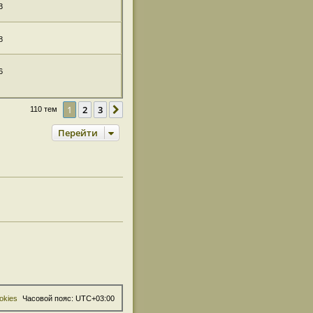
3
8
6
1
2
3
След.
110 тем
Перейти
okies
Часовой пояс:
UTC+03:00