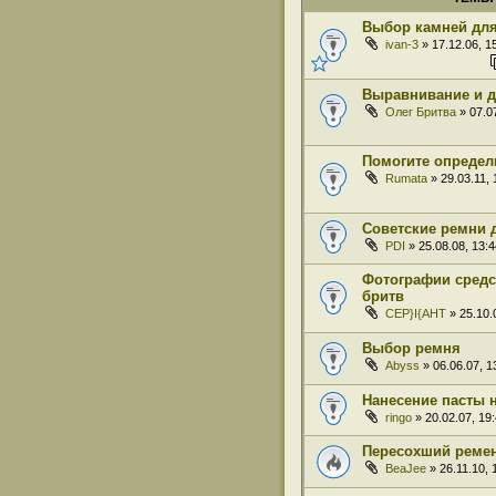
Выбор камней для
ivan-3
» 17.12.06, 1
Выравнивание и д
Олег Бритва
» 07.07
Помогите определ
Rumata
» 29.03.11, 
Советские ремни 
PDI
» 25.08.08, 13:4
Фотографии средс
бритв
CEP}I{AHT
» 25.10.
Выбор ремня
Abyss
» 06.06.07, 1
Нанесение пасты 
ringo
» 20.02.07, 19
Пересохший реме
BeaJee
» 26.11.10, 