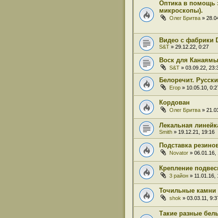
Оптика в помощь 
микроскопы).
Олег Бритва
» 28.04
Видео с фабрики D
S&T
» 29.12.22, 0:27
Воск для Канаям
S&T
» 03.09.22, 23:
Белоречит. Русски
Егор
» 10.05.10, 0:2
Кордован
Олег Бритва
» 21.03
Лекальная линейк
Smith
» 19.12.21, 19:16
Подставка резино
Novator
» 06.01.16,
Крепление подвес
3 район
» 11.01.16, 
Точильные камни 
shok
» 03.03.11, 9:3
Такие разные бел