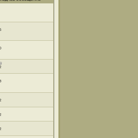
6
0
2
8
2
2
2