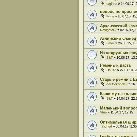
tagir.dn
» 14.09.17, 
вопрос по приспо
w.-.w
» 10.07.15, 15
Арканзасский кам
NavigatorV
» 02.07.12, 1
Атлянский сланец
unsui
» 26.03.15, 16
Из подручных сре
S&T
» 10.06.17, 13:
Ремень и паста
Hause
» 27.01.10, 2
Старые ремни с Ев
doctorkobelev
» 16.0
Канаяму не тольк
S&T
» 14.04.17, 22:
Маленький вопрос
Vtun
» 11.04.17, 12:15
Оптимальная шир
Tihohod
» 08.04.17, 1:35
Грибок на камне