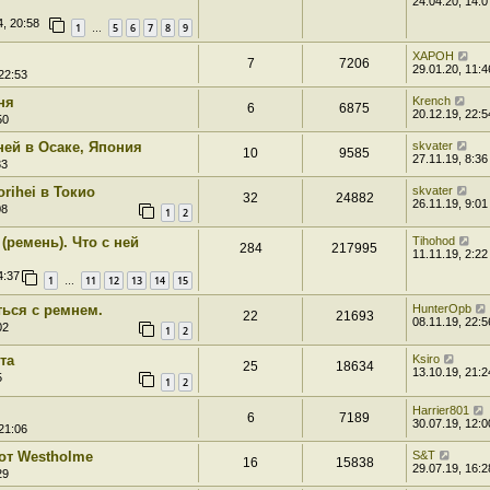
24.04.20, 14:0
4, 20:58
1
5
6
7
8
9
…
XAPOH
7
7206
29.01.20, 11:4
22:53
ня
Krench
6
6875
20.12.19, 22:5
50
ней в Осаке, Япония
skvater
10
9585
27.11.19, 8:36
33
rihei в Токио
skvater
32
24882
26.11.19, 9:01
08
1
2
(ремень). Что с ней
Tihohod
284
217995
11.11.19, 2:22
4:37
1
11
12
13
14
15
…
ться с ремнем.
HunterOpb
22
21693
08.11.19, 22:5
02
1
2
та
Ksiro
25
18634
13.10.19, 21:2
5
1
2
Harrier801
6
7189
30.07.19, 12:0
21:06
от Westholme
S&T
16
15838
29.07.19, 16:2
29