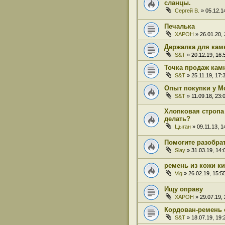
сланцы.
Сергей В.
» 05.12.1
Печалька
XAPOH
» 26.01.20, 
Держалка для кам
S&T
» 20.12.19, 16:
Точка продаж кам
S&T
» 25.11.19, 17:
Опыт покупки у Mo
S&T
» 11.09.18, 23:
Хлопковая стропа 
делать?
Цыган
» 09.11.13, 1
Помогите разобра
Slay
» 31.03.19, 14:
ремень из кожи ки
Vig
» 26.02.19, 15:5
Ищу оправу
XAPOH
» 29.07.19, 
Кордован-ремень 
S&T
» 18.07.19, 19: