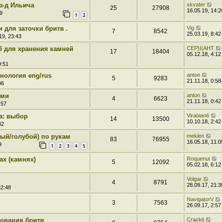
з-д Ильича
skvater
25
27908
16.05.19, 14:2
9
1
2
 для заточки бритв .
Vig
7
8542
25.03.19, 8:42
19, 23:43
 для хранения камней
CEP}I{AHT
17
18404
05.12.18, 4:12
9:51
нология eng/rus
anton
5
9283
21.11.18, 0:58
06
ами
anton
4
6623
21.11.18, 0:42
:57
а: выбор
Virabian6
14
13500
10.10.18, 2:42
32
ый/голубой) по рукам
meklen
83
76955
16.05.18, 11:0
9
1
2
3
4
5
ах (камнях)
Roquenut
5
12092
05.02.18, 6:12
Volgar
4
8791
28.09.17, 21:3
22:48
NavigatorV
3
7563
26.09.17, 2:57
гования бритв
Crackit