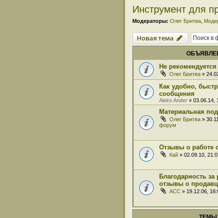
Инструмент для пр
Модераторы:
Олег Бритва
,
Моде
Новая тема
ОБЪЯВЛЕ
Не рекомендуется 
Олег Бритва
» 24.0
Как удобно, быст
сообщения
Aleks Ander
» 03.06.14,
Материальная под
Олег Бритва
» 30.1
форум
Отзывы о работе 
Кай
» 02.09.10, 21:
Благодарность за 
отзывы о продавц
ACC
» 19.12.06, 16
ТЕМЫ