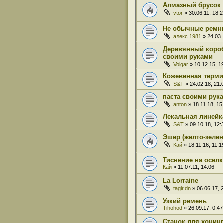
Алмазный брусок 
vtor
» 30.06.11, 18:2
Не обычные ремни
алекс 1981
» 24.03.
Деревянный короб
своими руками
Volgar
» 10.12.15, 1
Кожевенная терми
S&T
» 24.02.18, 21:
паста своими рук
anton
» 18.11.18, 15
Лекальная линейк
S&T
» 09.10.18, 12:
Эшер (желто-зелен
Кай
» 18.11.16, 11:1
Тиснение на оселк
Кай
» 11.07.11, 14:06
La Lorraine
tagir.dn
» 06.06.17, 
Узкий ремень
Tihohod
» 26.09.17, 0:47
Станок для хонин