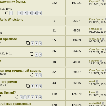
заточнику (лупы.
Сергей В.
282
167921
20.05.23, 22:2
.15, 19:40
1
11
12
13
14
15
…
an's Whetstone
Олег Бритва
1
2397
29.12.22, 10:5
ы
sergeku
11
4858
05.09.22, 21:0
39
й Арканзас
Shhazaga
55
43489
06.08.22, 22:1
7
1
2
3
Олег Бритва
36
26405
23.02.22, 22:4
.20, 14:11
1
2
а
sergeku
10
4930
21.12.21, 17:5
вая под точильный камень
Олег Бритва
32
29837
19.08.21, 22:2
 16:34
1
2
ного ремня
ram9
43
36975
17.08.20, 15:1
15:43
1
2
3
из Китая!?
Linus
119
125279
25.06.20, 21:3
7
1
2
3
4
5
6
ьгийские гранатовые
uncle0187
170
123226