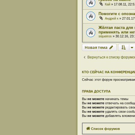
Кай
» 17.08.11, 22:5
Помогите с опозн
Андрей к
» 27.01.17
Жёлтая паста для 
применять или не
siqueiros
» 30.12.16, 23:
Новая тема
Вернуться к списку форумо
КТО СЕЙЧАС НА КОНФЕРЕНЦИ
Сейчас этот форум просматривают
ПРАВА ДОСТУПА
Вы
не можете
начинать темы
Вы
не можете
отвечать на сообщ
Вы
не можете
редактировать сво
Вы
не можете
удалять свои сооб
Вы
не можете
добавлять вложени
Список форумов