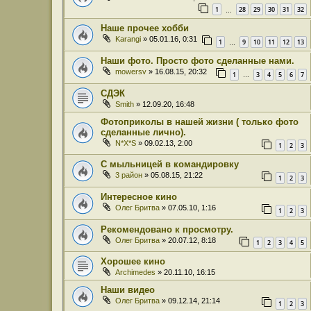
1
28
29
30
31
32
…
Наше прочее хобби
Karangi
» 05.01.16, 0:31
1
9
10
11
12
13
…
Наши фото. Просто фото сделанные нами.
mowersv
» 16.08.15, 20:32
1
3
4
5
6
7
…
СДЭК
Smith
» 12.09.20, 16:48
Фотоприколы в нашей жизни ( только фото
сделанные лично).
N*X*S
» 09.02.13, 2:00
1
2
3
С мыльницей в командировку
3 район
» 05.08.15, 21:22
1
2
3
Интересное кино
Олег Бритва
» 07.05.10, 1:16
1
2
3
Рекомендовано к просмотру.
Олег Бритва
» 20.07.12, 8:18
1
2
3
4
5
Хорошее кино
Archimedes
» 20.11.10, 16:15
Наши видео
Олег Бритва
» 09.12.14, 21:14
1
2
3