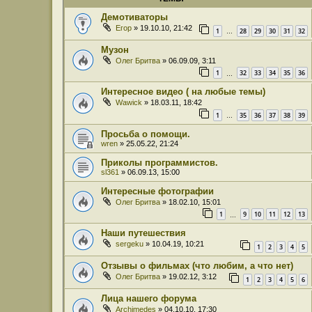
Демотиваторы
Егор
» 19.10.10, 21:42
1
28
29
30
31
32
…
Музон
Олег Бритва
» 06.09.09, 3:11
1
32
33
34
35
36
…
Интересное видео ( на любые темы)
Wawick
» 18.03.11, 18:42
1
35
36
37
38
39
…
Просьба о помощи.
wren
» 25.05.22, 21:24
Приколы программистов.
sl361
» 06.09.13, 15:00
Интересные фотографии
Олег Бритва
» 18.02.10, 15:01
1
9
10
11
12
13
…
Наши путешествия
sergeku
» 10.04.19, 10:21
1
2
3
4
5
Отзывы о фильмах (что любим, а что нет)
Олег Бритва
» 19.02.12, 3:12
1
2
3
4
5
6
Лица нашего форума
Archimedes
» 04.10.10, 17:30