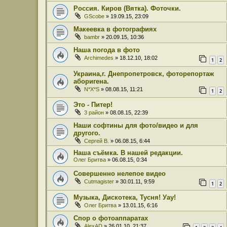
Россия. Киров (Вятка). Фоточки.
GScobe
» 19.09.15, 23:09
Макеевка в фотографиях
bambr
» 20.09.15, 10:36
Наша погода в фото
Archimedes
» 18.12.10, 18:02
1
2
Украина,г. Днепропетровск, фоторепортаж
аборигена.
N*X*S
» 08.08.15, 11:21
1
2
Это - Питер!
3 район
» 08.08.15, 22:39
Наши софтины для фото/видео и для
другого.
Сергей В.
» 06.08.15, 6:44
Наша съёмка. В нашей редакции.
Олег Бритва
» 06.08.15, 0:34
Совершенно нелепое видео
Cutmagister
» 30.01.11, 9:59
1
2
Музыка, Дискотека, Тусня! Уау!
Олег Бритва
» 13.01.15, 6:16
Спор о фотоаппаратах
AlexAD
» 26.01.10, 21:37