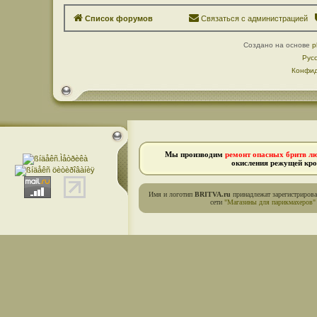
Список форумов
Связаться с администрацией
Создано на основе
p
Рус
Конфид
Мы производим
ремонт опасных бритв л
окисления режущей кро
Имя и логотип
BRITVA.ru
принадлежат зарегистриров
сети
"Магазины для парикмахеров"