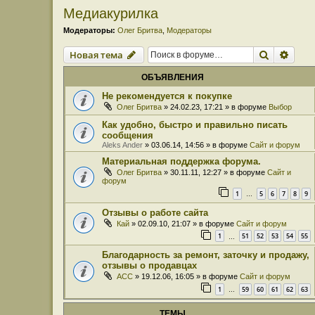
Медиакурилка
Модераторы:
Олег Бритва
,
Модераторы
Поиск
Расш
Новая тема
ОБЪЯВЛЕНИЯ
Не рекомендуется к покупке
Олег Бритва
» 24.02.23, 17:21 » в форуме
Выбор
Как удобно, быстро и правильно писать
сообщения
Aleks Ander
» 03.06.14, 14:56 » в форуме
Сайт и форум
Материальная поддержка форума.
Олег Бритва
» 30.11.11, 12:27 » в форуме
Сайт и
форум
1
5
6
7
8
9
…
Отзывы о работе сайта
Кай
» 02.09.10, 21:07 » в форуме
Сайт и форум
1
51
52
53
54
55
…
Благодарность за ремонт, заточку и продажу,
отзывы о продавцах
ACC
» 19.12.06, 16:05 » в форуме
Сайт и форум
1
59
60
61
62
63
…
ТЕМЫ