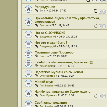
1
2
3
4
Репродукции
Boris
» 10.09.14, 17:52
1
2
Прикольное видео не в тему (фантастика,
сюрреализм)
BeaJee
» 27.01.11, 14:47
1
2
Что за G.JOHNSON?
Владимир_01
» 26.04.14, 16:28
Что это может быть?
Владимир_01
» 25.04.14, 19:19
Филиппинские Просперо
Frans
» 25.12.13, 10:06
Eskilstuna stadsmuseum, бритв нет (((
mister maloi
» 12.11.13, 17:49
Недетские мульты со смыслом
Олег Бритва
» 17.06.11, 0:27
Живой звук
Archimedes
» 09.02.10, 14:47
На чём мы никогда не будем ездить.
Олег Бритва
» 21.06.11, 1:31
1
2
Свой канал вещания
Archimedes
» 01.10.12, 2:19