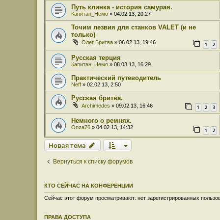
Путь клинка - история самурая.
Капитан_Немо
» 04.02.13, 20:27
Точим лезвия для станков VALET (и не
только)
Олег Бритва
» 06.02.13, 19:46
1
2
Русская терция
Капитан_Немо
» 08.03.13, 16:29
Практический путеводитель
Neff
» 02.02.13, 2:50
Русская бритва.
Archimedes
» 09.02.13, 16:46
1
2
3
Немного о ремнях.
Onza76
» 04.02.13, 14:32
1
2
Новая тема
Вернуться к списку форумов
КТО СЕЙЧАС НА КОНФЕРЕНЦИИ
Сейчас этот форум просматривают: нет зарегистрированных пользов
ПРАВА ДОСТУПА