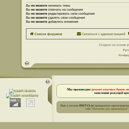
Вы
не можете
начинать темы
Вы
не можете
отвечать на сообщения
Вы
не можете
редактировать свои сообщения
Вы
не можете
удалять свои сообщения
Вы
не можете
добавлять вложения
Список форумов
Связаться с администрацией
Создано на основе
p
Рус
Конфид
Мы производим
ремонт опасных бритв л
окисления режущей кро
Имя и логотип
BRITVA.ru
принадлежат зарегистриров
сети
"Магазины для парикмахеров"