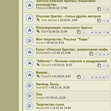
Заточка опасной бритвы: пошаговое
руководство
Tihohod
» 03.02.13, 17:53
1
2
Опасная бритва - статьи других авторов
Олег Бритва
» 22.02.07, 3:39
1
2
Популяризация «опасного» бритья
Кай
» 01.09.10, 21:54
1
4
5
6
7
8
…
Мое творчество. Рассказ "Тварь"
Jccwu
» 25.03.14, 8:23
Культ «Опасная Бритва», развенчание мифа.
Archimedes
» 17.01.13, 4:38
1
2
3
4
"Айболит": Лечение порезов и раздражений.
Onza76
» 07.02.13, 11:51
1
2
Бивуак...
Onza76
» 01.09.14, 6:07
1
3
4
5
6
7
…
Начмед. Быль.
Сергей В.
» 09.12.14, 16:35
Она
Jccwu
» 27.03.14, 12:15
Творчество сына.
alexuser66
» 12.01.14, 21:04