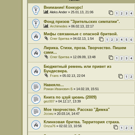
Внимание! Конкурс!
Aleks Ander
» 25.01.13, 21:06
1
2
3
4
Фонд призов "Зрительских симпатии".
Archimedes
» 06.02.13, 22:17
Мифы связанные с опасной бритвой.
Олег Бритва
» 04.02.13, 1:54
1
2
3
4
5
6
Лирика. Стихи, проза. Творчество. Пишем
сами...
Олег Бритва
» 12.09.09, 13:48
1
2
3
4
Бюджетный ремень или привет из
Бундесвера.
Frans
» 05.02.13, 22:04
1
2
Навеяло...
Роман Иванович Б
» 14.02.19, 15:51
Книга по цзуй цюань (2009)
gez007
» 04.12.17, 13:39
Мое творчество. Рассказ "Димка"
Jccwu
» 20.03.14, 14:47
Клинковая бритва. Территория страха.
Onza76
» 02.02.13, 10:56
1
2
3