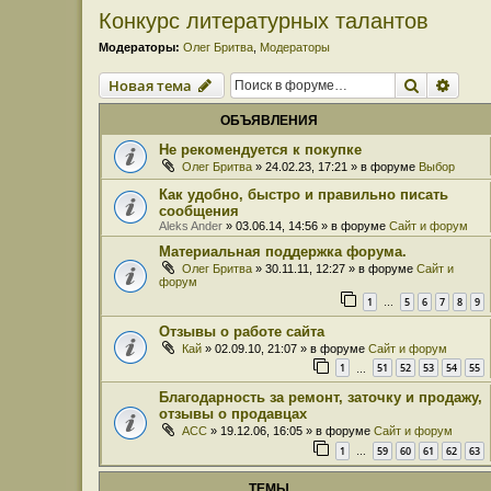
Конкурс литературных талантов
Модераторы:
Олег Бритва
,
Модераторы
Поиск
Расш
Новая тема
ОБЪЯВЛЕНИЯ
Не рекомендуется к покупке
Олег Бритва
» 24.02.23, 17:21 » в форуме
Выбор
Как удобно, быстро и правильно писать
сообщения
Aleks Ander
» 03.06.14, 14:56 » в форуме
Сайт и форум
Материальная поддержка форума.
Олег Бритва
» 30.11.11, 12:27 » в форуме
Сайт и
форум
1
5
6
7
8
9
…
Отзывы о работе сайта
Кай
» 02.09.10, 21:07 » в форуме
Сайт и форум
1
51
52
53
54
55
…
Благодарность за ремонт, заточку и продажу,
отзывы о продавцах
ACC
» 19.12.06, 16:05 » в форуме
Сайт и форум
1
59
60
61
62
63
…
ТЕМЫ