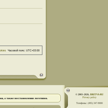
okies
Часовой пояс:
UTC+03:00
© 2003–2026,
BRITVA·RU
Privacy policy
и, а также восстановления логотипов.
Телефоны:
(495) 347-9000