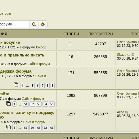
раторы
Поиск
Расширенный поиск
НИЯ
ОТВЕТЫ
ПРОСМОТРЫ
ПОС
к покупке
Олег Бритва
11
42707
02.12.23, 9:50
2.23, 17:21 » в форуме
Выбор
ро и правильно писать
Skazzka
16
266885
30.05.18, 9:24
 14:56 » в форуме
Сайт и форум
держка форума.
Олег Бритва
171
552555
18.02.26, 19:3
1.11, 12:27 » в форуме
Сайт и
1
5
6
7
8
9
…
сайта
Олег Бритва
1092
867896
03.12.23, 15:0
07 » в форуме
Сайт и форум
1
51
52
53
54
55
…
ремонт, заточку и продажу,
Arno
1257
5495077
03.08.23, 16:2
ах
:05 » в форуме
Сайт и форум
1
59
60
61
62
63
…
ОТВЕТЫ
ПРОСМОТРЫ
ПОС