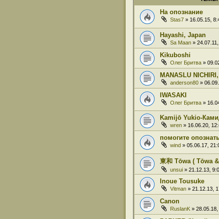
На опознание
Stas7
» 16.05.15, 8:
Hayashi, Japan
Sa Maan
» 24.07.11,
Kikuboshi
Олег Бритва
» 09.02
MANASLU NICHIRI
anderson80
» 06.09.
IWASAKI
Олег Бритва
» 16.04
Kamijō Yukio-Кам
wren
» 16.06.20, 12
помогите опознат
wind
» 05.06.17, 21:
東和 Tōwa ( Tōwa & 
unsui
» 21.12.13, 9:
Inoue Tousuke
Vitman
» 21.12.13, 1
Canon
RuslanK
» 28.05.18,