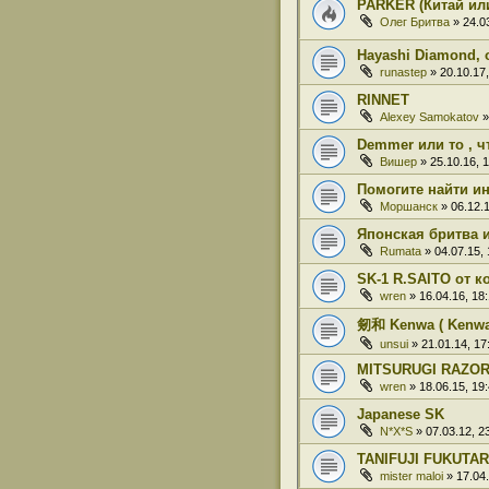
PARKER (Китай ил
Олег Бритва
» 24.03
Hayashi Diamond, 
runastep
» 20.10.17,
RINNET
Alexey Samokatov
»
Demmer или то , ч
Вишер
» 25.10.16, 
Помогите найти 
Моршанск
» 06.12.1
Японская бритва 
Rumata
» 04.07.15, 
SK-1 R.SAITO от к
wren
» 16.04.16, 18
剱和 Kenwa ( Kenwa 
unsui
» 21.01.14, 17
MITSURUGI RAZO
wren
» 18.06.15, 19
Japanese SK
N*X*S
» 07.03.12, 2
TANIFUJI FUKUTA
mister maloi
» 17.04.