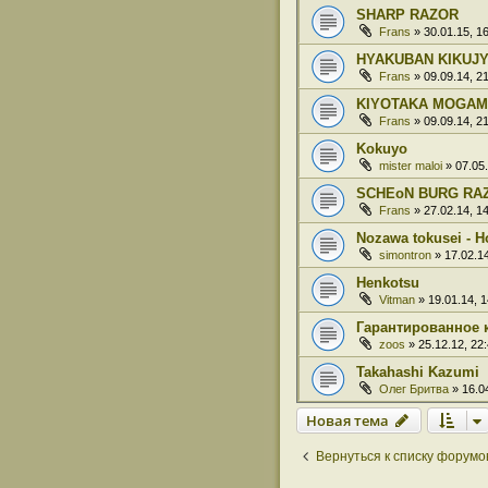
SHARP RAZOR
Frans
» 30.01.15, 1
HYAKUBAN KIKUJY
Frans
» 09.09.14, 2
KIYOTAKA MOGAM
Frans
» 09.09.14, 2
Kokuyo
mister maloi
» 07.05.
SCHEoN BURG RA
Frans
» 27.02.14, 1
Nozawa tokusei - 
simontron
» 17.02.14
Henkotsu
Vitman
» 19.01.14, 1
Гарантированное 
zoos
» 25.12.12, 22
Takahashi Kazumi
Олег Бритва
» 16.04
Новая тема
Вернуться к списку форумо