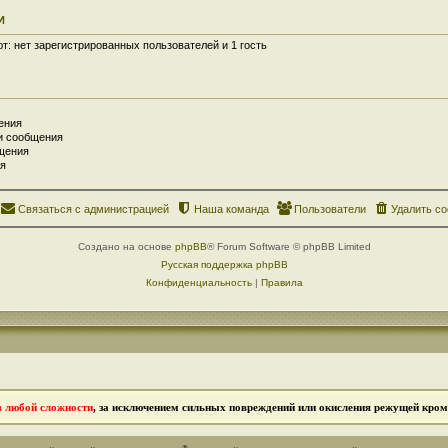
И
: нет зарегистрированных пользователей и 1 гость
ения
и сообщения
щения
я
Связаться с администрацией
Наша команда
Пользователи
Удалить co
Создано на основе
phpBB
® Forum Software © phpBB Limited
Русская поддержка phpBB
Конфиденциальность
|
Правила
в любой сложности
, за исключением сильных повреждений или окисления режущей кромк