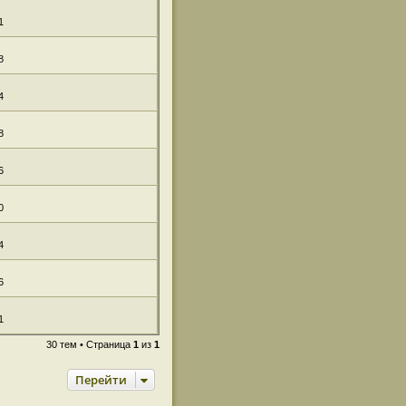
1
8
4
8
6
0
4
6
1
30 тем • Страница
1
из
1
Перейти