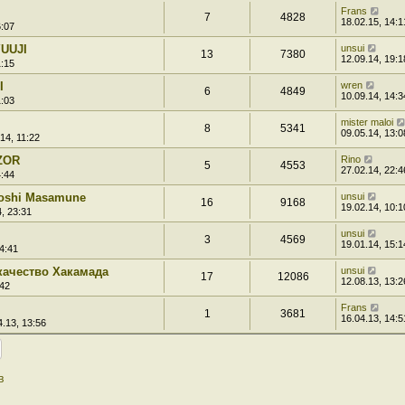
Frans
7
4828
18.02.15, 14:1
6:07
UUJI
unsui
13
7380
12.09.14, 19:1
1:15
I
wren
6
4849
10.09.14, 14:3
1:03
mister maloi
8
5341
09.05.14, 13:0
14, 11:22
ZOR
Rino
5
4553
27.02.14, 22:4
4:44
Hoshi Masamune
unsui
16
9168
19.02.14, 10:1
, 23:31
unsui
3
4569
19.01.14, 15:1
4:41
качество Хакамада
unsui
17
12086
12.08.13, 13:2
:42
Frans
1
3681
16.04.13, 14:5
.13, 13:56
в