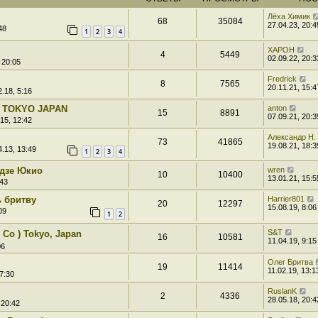
Лёха Химик
68
35084
27.04.23, 20:4
48
1
2
3
4
XAPOH
4
5449
02.09.22, 20:3
 20:05
Fredrick
8
7565
20.11.21, 15:4
.18, 5:16
, TOKYO JAPAN
anton
15
8891
07.09.21, 20:3
15, 12:42
Александр Н.
73
41865
19.08.21, 18:3
.13, 13:49
1
2
3
4
идзе Юкио
wren
10
10400
13.01.21, 15:5
:43
ь бритву
Harrier801
20
12297
15.08.19, 8:06
09
1
2
S&T
Co ) Tokyo, Japan
16
10581
11.04.19, 9:15
06
Олег Бритва
19
11414
11.02.19, 13:1
7:30
RuslanK
2
4336
28.05.18, 20:4
 20:42