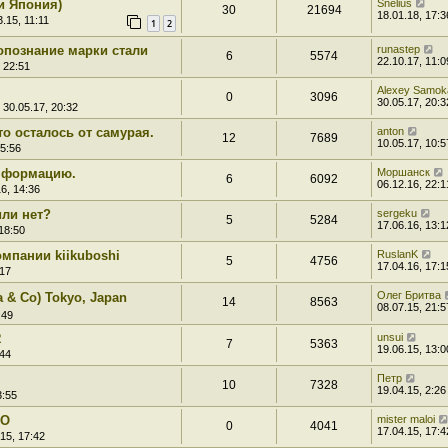
и Япония)
Snelius
30
21694
18.01.18, 17:3
.15, 11:11
1
2
опознание марки стали
runastep
6
5574
22.10.17, 11:0
 22:51
Alexey Samok
0
3096
30.05.17, 20:3
 30.05.17, 20:32
то осталось от самурая.
anton
12
7689
10.05.17, 10:5
15:56
информацию.
Моршанск
6
6092
06.12.16, 22:1
6, 14:36
или нет?
sergeku
5
5284
17.06.16, 13:1
18:50
омпании kiikuboshi
RuslanK
5
4756
17.04.16, 17:1
:17
Олег Бритва
& Co) Tokyo, Japan
14
8563
08.07.15, 21:5
:49
R
unsui
7
5363
19.06.15, 13:0
:44
Пeтp
10
7328
19.04.15, 2:26
3:55
RO
mister maloi
0
4041
17.04.15, 17:4
15, 17:42