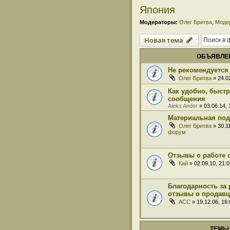
Япония
Модераторы:
Олег Бритва
,
Моде
Новая тема
ОБЪЯВЛЕ
Не рекомендуется 
Олег Бритва
» 24.0
Как удобно, быст
сообщения
Aleks Ander
» 03.06.14,
Материальная под
Олег Бритва
» 30.1
форум
Отзывы о работе 
Кай
» 02.09.10, 21:
Благодарность за 
отзывы о продавц
ACC
» 19.12.06, 16
ТЕМЫ