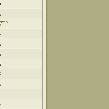
6
9
atov
2
7
1
2
5
7
0
2