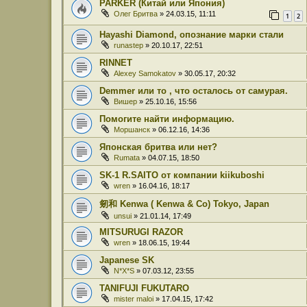
PARKER (Китай или Япония)
Олег Бритва
» 24.03.15, 11:11
1
2
Hayashi Diamond, опознание марки стали
runastep
» 20.10.17, 22:51
RINNET
Alexey Samokatov
» 30.05.17, 20:32
Demmer или то , что осталось от самурая.
Вишер
» 25.10.16, 15:56
Помогите найти информацию.
Моршанск
» 06.12.16, 14:36
Японская бритва или нет?
Rumata
» 04.07.15, 18:50
SK-1 R.SAITO от компании kiikuboshi
wren
» 16.04.16, 18:17
剱和 Kenwa ( Kenwa & Co) Tokyo, Japan
unsui
» 21.01.14, 17:49
MITSURUGI RAZOR
wren
» 18.06.15, 19:44
Japanese SK
N*X*S
» 07.03.12, 23:55
TANIFUJI FUKUTARO
mister maloi
» 17.04.15, 17:42