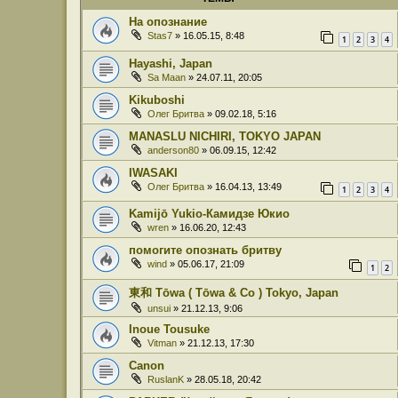
На опознание
Stas7
» 16.05.15, 8:48
1
2
3
4
Hayashi, Japan
Sa Maan
» 24.07.11, 20:05
Kikuboshi
Олег Бритва
» 09.02.18, 5:16
MANASLU NICHIRI, TOKYO JAPAN
anderson80
» 06.09.15, 12:42
IWASAKI
Олег Бритва
» 16.04.13, 13:49
1
2
3
4
Kamijō Yukio-Камидзе Юкио
wren
» 16.06.20, 12:43
помогите опознать бритву
wind
» 05.06.17, 21:09
1
2
東和 Tōwa ( Tōwa & Co ) Tokyo, Japan
unsui
» 21.12.13, 9:06
Inoue Tousuke
Vitman
» 21.12.13, 17:30
Canon
RuslanK
» 28.05.18, 20:42