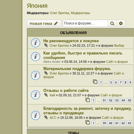
Япония
Модераторы:
Олег Бритва
,
Модераторы
Поиск
Расш
Новая тема
ОБЪЯВЛЕНИЯ
Не рекомендуется к покупке
Олег Бритва
» 24.02.23, 17:21 » в форуме
Выбор
Как удобно, быстро и правильно писать
сообщения
Aleks Ander
» 03.06.14, 14:56 » в форуме
Сайт и форум
Материальная поддержка форума.
Олег Бритва
» 30.11.11, 12:27 » в форуме
Сайт и
форум
1
5
6
7
8
9
…
Отзывы о работе сайта
Кай
» 02.09.10, 21:07 » в форуме
Сайт и форум
1
51
52
53
54
55
…
Благодарность за ремонт, заточку и продажу,
отзывы о продавцах
ACC
» 19.12.06, 16:05 » в форуме
Сайт и форум
1
59
60
61
62
63
…
ТЕМЫ