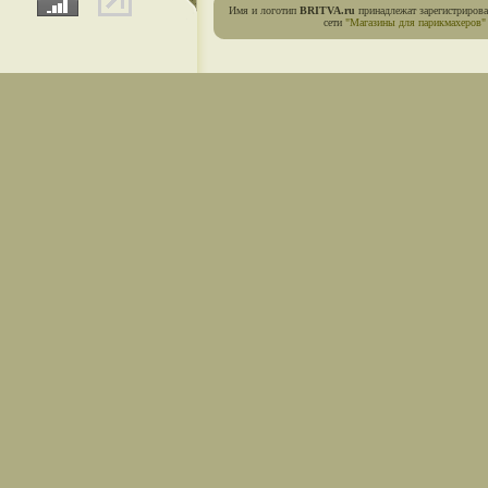
Имя и логотип
BRITVA.ru
принадлежат зарегистриров
сети
"Магазины для парикмахеров"