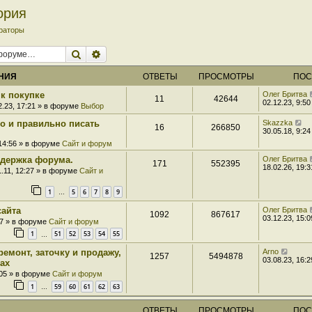
ория
раторы
Поиск
Расширенный поиск
НИЯ
ОТВЕТЫ
ПРОСМОТРЫ
ПОС
к покупке
Олег Бритва
11
42644
02.12.23, 9:50
2.23, 17:21 » в форуме
Выбор
ро и правильно писать
Skazzka
16
266850
30.05.18, 9:24
 14:56 » в форуме
Сайт и форум
держка форума.
Олег Бритва
171
552395
18.02.26, 19:3
1.11, 12:27 » в форуме
Сайт и
1
5
6
7
8
9
…
сайта
Олег Бритва
1092
867617
03.12.23, 15:0
07 » в форуме
Сайт и форум
1
51
52
53
54
55
…
ремонт, заточку и продажу,
Arno
1257
5494878
03.08.23, 16:2
ах
:05 » в форуме
Сайт и форум
1
59
60
61
62
63
…
ОТВЕТЫ
ПРОСМОТРЫ
ПОС