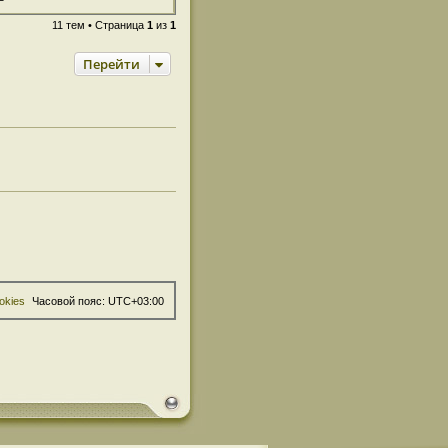
11 тем • Страница
1
из
1
Перейти
okies
Часовой пояс:
UTC+03:00