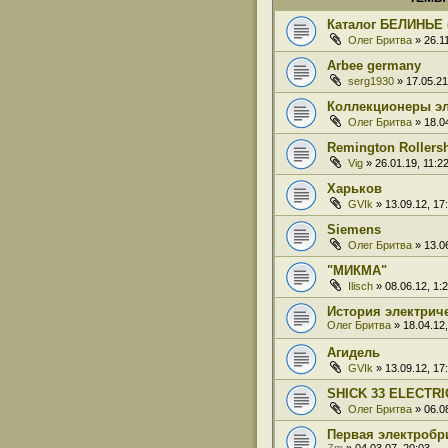
Каталог БЕЛИНЬЕ (
Олег Бритва
» 26.11
Arbee germany
serg1930
» 17.05.21
Коллекционеры эл
Олег Бритва
» 18.04
Remington Rollers
Vig
» 26.01.19, 11:2
Харьков
GVIk
» 13.09.12, 17
Siemens
Олег Бритва
» 13.06
"МИКМА"
Ilisch
» 08.06.12, 1:
История электрич
Олег Бритва
» 18.04.12,
Агидель
GVIk
» 13.09.12, 17
SHICK 33 ELECTR
Олег Бритва
» 06.08
Первая электробр
Zm
» 04.03.07, 20:03