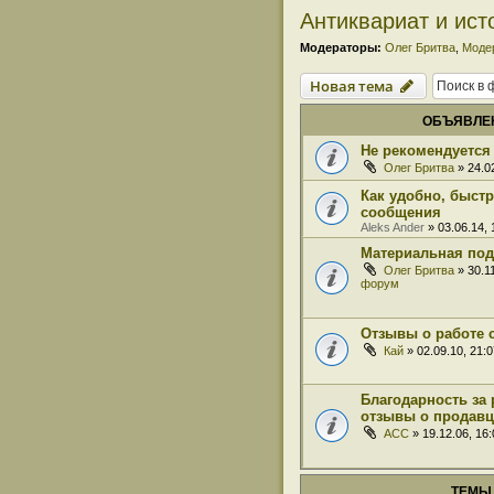
Антиквариат и ист
Модераторы:
Олег Бритва
,
Моде
Новая тема
ОБЪЯВЛЕ
Не рекомендуется 
Олег Бритва
» 24.0
Как удобно, быст
сообщения
Aleks Ander
» 03.06.14,
Материальная под
Олег Бритва
» 30.1
форум
Отзывы о работе 
Кай
» 02.09.10, 21:
Благодарность за 
отзывы о продавц
ACC
» 19.12.06, 16
ТЕМЫ