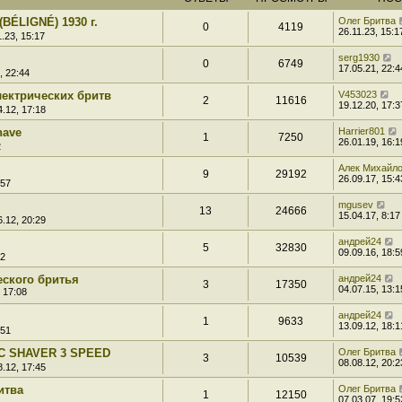
BÉLIGNÉ) 1930 г.
Олег Бритва
0
4119
26.11.23, 15:1
.23, 15:17
serg1930
0
6749
17.05.21, 22:4
, 22:44
ектрических бритв
V453023
2
11616
19.12.20, 17:3
.12, 17:18
have
Harrier801
1
7250
26.01.19, 16:1
2
Алек Михайл
9
29192
26.09.17, 15:4
:57
mgusev
13
24666
15.04.17, 8:17
.12, 20:29
андрей24
5
32830
09.09.16, 18:5
22
еского бритья
андрей24
3
17350
04.07.15, 13:1
 17:08
андрей24
1
9633
13.09.12, 18:1
:51
IC SHAVER 3 SPEED
Олег Бритва
3
10539
08.08.12, 20:2
.12, 17:45
итва
Олег Бритва
1
12150
07.03.07, 19:5