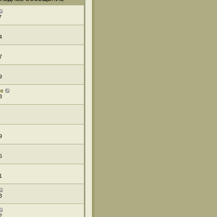
7
4
7
9
ов
3
9
5
1
3
2