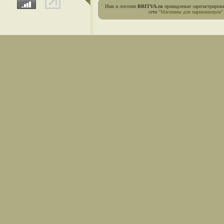
Имя и логотип
BRITVA.ru
принадлежат зарегистриров
сети
"Магазины для парикмахеров"