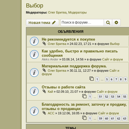
Выбор
Модераторы:
Олег Бритва
,
Модераторы
Поиск
Расш
Новая тема
ОБЪЯВЛЕНИЯ
Не рекомендуется к покупке
Олег Бритва
» 24.02.23, 17:21 » в форуме
Выбор
Как удобно, быстро и правильно писать
сообщения
Aleks Ander
» 03.06.14, 14:56 » в форуме
Сайт и форум
Материальная поддержка форума.
Олег Бритва
» 30.11.11, 12:27 » в форуме
Сайт и
форум
1
5
6
7
8
9
…
Отзывы о работе сайта
Кай
» 02.09.10, 21:07 » в форуме
Сайт и форум
1
51
52
53
54
55
…
Благодарность за ремонт, заточку и продажу,
отзывы о продавцах
ACC
» 19.12.06, 16:05 » в форуме
Сайт и форум
1
59
60
61
62
63
…
ТЕМЫ