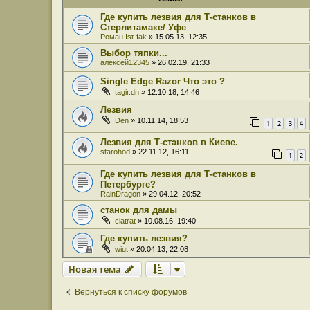
Где купить лезвия для Т-станков в
Стерлитамаке/ Уфе
Роман Ist-fak
» 15.05.13, 12:35
Выбор тяпки...
алексей12345
» 26.02.19, 21:33
Single Edge Razor Что это ?
tagir.dn
» 12.10.18, 14:46
Лезвия
Den
» 10.11.14, 18:53
1
2
3
4
Лезвия для Т-станков в Киеве.
starohod
» 22.11.12, 16:11
1
2
Где купить лезвия для Т-станков в
Петербурге?
RainDragon
» 29.04.12, 20:52
станок для дамы
clatrat
» 10.08.16, 19:40
Где купить лезвия?
wiut
» 20.04.13, 22:08
Новая тема
Вернуться к списку форумов