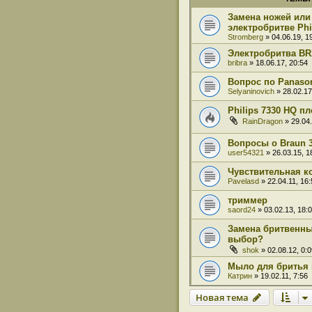
Замена ножей или
электробритве Phi
Stromberg
» 04.06.19, 1
Электробритва BR
bribra
» 18.06.17, 20:54
Вопрос по Panaso
Selyaninovich
» 28.02.17
Philips 7330 HQ п
RainDragon
» 29.04.
Вопросы о Braun 3
user54321
» 26.03.15, 1
Чувствительная к
Pavelasd
» 22.04.11, 16:
триммер
saord24
» 03.02.13, 18:
Замена бритвенных
выбор?
shok
» 02.08.12, 0:0
Мыло для бритья 
Катрин
» 19.02.11, 7:56
Новая тема