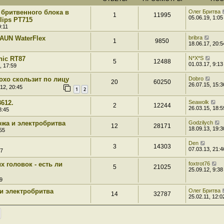
 бритвенного блока в
Олег Бритва
1
11995
05.06.19, 1:05
lips PT715
9:11
AUN WaterFlex
bribra
1
9850
18.06.17, 20:5
nic RT87
N*X*S
5
12488
01.03.17, 9:13
, 17:59
лохо скользит по лицу
Dobro
20
60250
26.07.15, 15:3
12, 20:45
1
2
612.
Seawolk
2
12244
26.03.15, 18:5
8:45
ожа и электробритва
Godzilych
12
28171
18.09.13, 19:3
55
Den
3
14303
07.03.13, 21:4
07
 головок - есть ли
foxtrot76
5
21025
25.09.12, 9:38
9
и электробритва
Олег Бритва
14
32787
25.02.11, 12:0