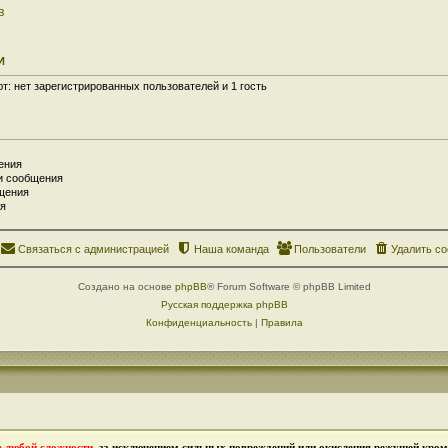
в
И
: нет зарегистрированных пользователей и 1 гость
ения
и сообщения
щения
я
Связаться с администрацией
Наша команда
Пользователи
Удалить co
Создано на основе
phpBB
® Forum Software © phpBB Limited
Русская поддержка phpBB
Конфиденциальность
|
Правила
в любой сложности
, за исключением сильных повреждений или окисления режущей кромк