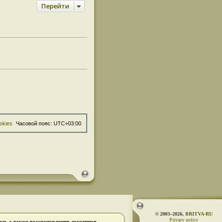
Перейти
okies
Часовой пояс:
UTC+03:00
© 2003–2026,
BRITVA·RU
Privacy policy
и, а также восстановления логотипов.