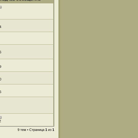
4
6
9
0
6
2
9 тем • Страница
1
из
1