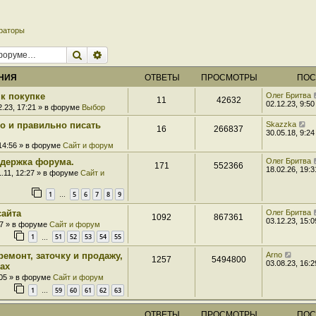
раторы
Поиск
Расширенный поиск
НИЯ
ОТВЕТЫ
ПРОСМОТРЫ
ПОС
к покупке
Олег Бритва
11
42632
02.12.23, 9:50
2.23, 17:21 » в форуме
Выбор
ро и правильно писать
Skazzka
16
266837
30.05.18, 9:24
 14:56 » в форуме
Сайт и форум
держка форума.
Олег Бритва
171
552366
18.02.26, 19:3
1.11, 12:27 » в форуме
Сайт и
1
5
6
7
8
9
…
сайта
Олег Бритва
1092
867361
03.12.23, 15:0
07 » в форуме
Сайт и форум
1
51
52
53
54
55
…
ремонт, заточку и продажу,
Arno
1257
5494800
03.08.23, 16:2
ах
:05 » в форуме
Сайт и форум
1
59
60
61
62
63
…
ОТВЕТЫ
ПРОСМОТРЫ
ПОС