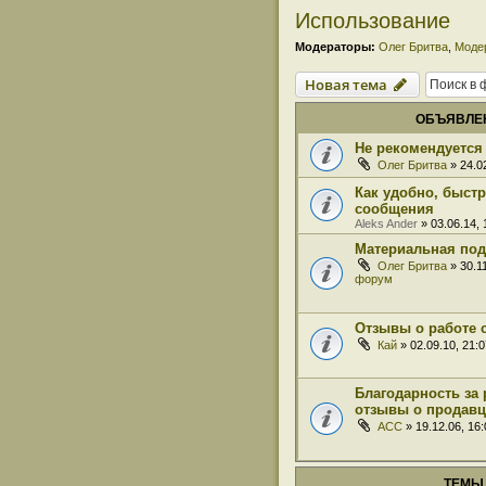
Использование
Модераторы:
Олег Бритва
,
Моде
Новая тема
ОБЪЯВЛЕ
Не рекомендуется 
Олег Бритва
» 24.0
Как удобно, быст
сообщения
Aleks Ander
» 03.06.14,
Материальная под
Олег Бритва
» 30.1
форум
Отзывы о работе 
Кай
» 02.09.10, 21:
Благодарность за 
отзывы о продавц
ACC
» 19.12.06, 16
ТЕМЫ