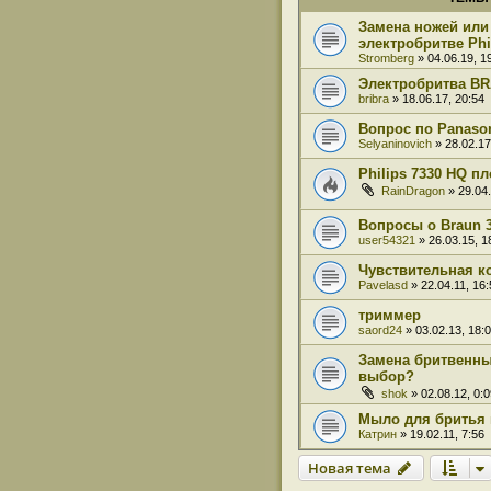
Замена ножей или
электробритве Phi
Stromberg
» 04.06.19, 1
Электробритва BR
bribra
» 18.06.17, 20:54
Вопрос по Panaso
Selyaninovich
» 28.02.17
Philips 7330 HQ п
RainDragon
» 29.04.
Вопросы о Braun 3
user54321
» 26.03.15, 1
Чувствительная к
Pavelasd
» 22.04.11, 16:
триммер
saord24
» 03.02.13, 18:
Замена бритвенных
выбор?
shok
» 02.08.12, 0:0
Мыло для бритья 
Катрин
» 19.02.11, 7:56
Новая тема