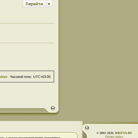
Перейти
okies
Часовой пояс:
UTC+03:00
© 2003–2026,
BRITVA·RU
Privacy policy
и, а также восстановления логотипов.