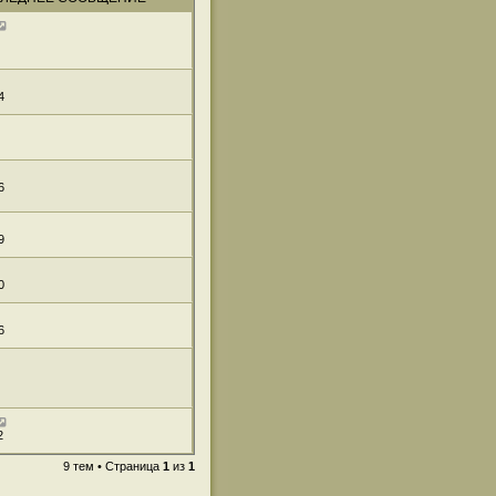
4
6
9
0
6
2
9 тем • Страница
1
из
1