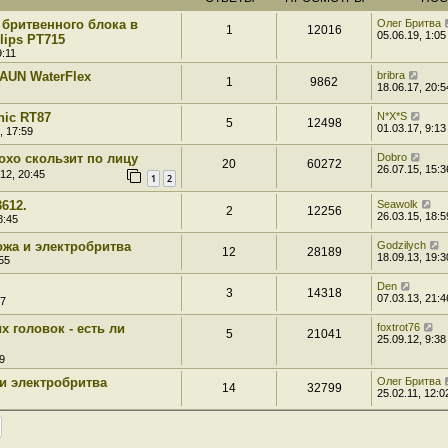
 бритвенного блока в
Олег Бритва
1
12016
05.06.19, 1:05
lips PT715
9:11
AUN WaterFlex
bribra
1
9862
18.06.17, 20:5
nic RT87
N*X*S
5
12498
01.03.17, 9:13
, 17:59
лохо скользит по лицу
Dobro
20
60272
26.07.15, 15:3
12, 20:45
1
2
612.
Seawolk
2
12256
26.03.15, 18:5
8:45
ожа и электробритва
Godzilych
12
28189
18.09.13, 19:3
55
Den
3
14318
07.03.13, 21:4
07
 головок - есть ли
foxtrot76
5
21041
25.09.12, 9:38
9
и электробритва
Олег Бритва
14
32799
25.02.11, 12:0