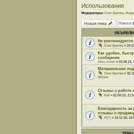
Использование
Модераторы:
Олег Бритва
,
Моде
Новая тема
ОБЪЯВЛЕ
Не рекомендуется 
Олег Бритва
» 24.0
Как удобно, быст
сообщения
Aleks Ander
» 03.06.14,
Материальная под
Олег Бритва
» 30.1
форум
Отзывы о работе 
Кай
» 02.09.10, 21:
Благодарность за 
отзывы о продавц
ACC
» 19.12.06, 16
ТЕМЫ