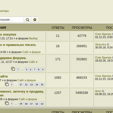
раторы
Поиск
Расширенный поиск
НИЯ
ОТВЕТЫ
ПРОСМОТРЫ
ПОС
к покупке
Олег Бритва
11
42779
02.12.23, 9:50
2.23, 17:21 » в форуме
Выбор
ро и правильно писать
Skazzka
16
266951
30.05.18, 9:24
 14:56 » в форуме
Сайт и форум
держка форума.
Олег Бритва
171
552802
18.02.26, 19:3
1.11, 12:27 » в форуме
Сайт и
1
5
6
7
8
9
…
сайта
Олег Бритва
1092
868153
03.12.23, 15:0
07 » в форуме
Сайт и форум
1
51
52
53
54
55
…
ремонт, заточку и продажу,
Arno
1257
5495336
03.08.23, 16:2
ах
:05 » в форуме
Сайт и форум
1
59
60
61
62
63
…
ОТВЕТЫ
ПРОСМОТРЫ
ПОС