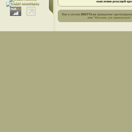
окисления режущей кро
Имя и логотип
BRITVA.ru
принадлежат зарегистриров
сети
"Магазины для парикмахеров"