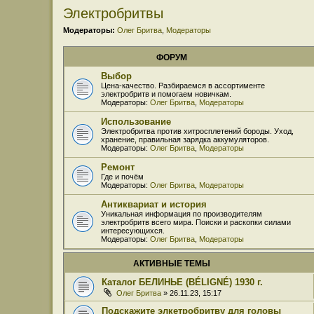
Электробритвы
Модераторы:
Олег Бритва
,
Модераторы
ФОРУМ
Выбор
Цена-качество. Разбираемся в ассортименте
электробритв и помогаем новичкам.
Модераторы:
Олег Бритва
,
Модераторы
Использование
Электробритва против хитросплетений бороды. Уход,
хранение, правильная зарядка аккумуляторов.
Модераторы:
Олег Бритва
,
Модераторы
Ремонт
Где и почём
Модераторы:
Олег Бритва
,
Модераторы
Антиквариат и история
Уникальная информация по производителям
электробритв всего мира. Поиски и раскопки силами
интересующихся.
Модераторы:
Олег Бритва
,
Модераторы
АКТИВНЫЕ ТЕМЫ
Каталог БЕЛИНЬЕ (BÉLIGNÉ) 1930 г.
Олег Бритва
» 26.11.23, 15:17
Подскажите элкетробритву для головы