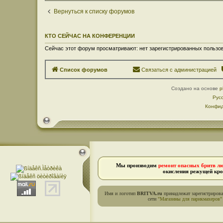
Вернуться к списку форумов
КТО СЕЙЧАС НА КОНФЕРЕНЦИИ
Сейчас этот форум просматривают: нет зарегистрированных пользов
Список форумов
Связаться с администрацией
Создано на основе
p
Рус
Конфид
Мы производим
ремонт опасных бритв л
окисления режущей кро
Имя и логотип
BRITVA.ru
принадлежат зарегистриров
сети
"Магазины для парикмахеров"