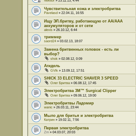
Nekitor
» 23.11.13, 4:44
Чувствительная кожа и электробритва
Pavelasd
» 22.04.11, 16:55
Ищу ЭЛ.бритву, работающую от АА/AAA
аккумуляторов и от сети
alexis
» 26.10.12, 6:44
триммер
saord24
» 03.02.13, 18:07
Замена бритвенных головок - есть ли
выбор?
shok
» 02.08.12, 0:09
Агидель
GVIk
» 13.09.12, 17:51
SHICK 33 ELECTRIC SHAVER 3 SPEED
Олег Бритва
» 06.08.12, 17:45
Электробритва 3М™ Surgical Clipper
Олег Бритва
» 09.06.12, 19:00
Электробритвы Ладомир
wanic
» 26.03.11, 23:44
Мыло для бритья и электробритва
Катрин
» 19.02.11, 7:56
Первая электробритва
Zm
» 04.03.07, 20:03