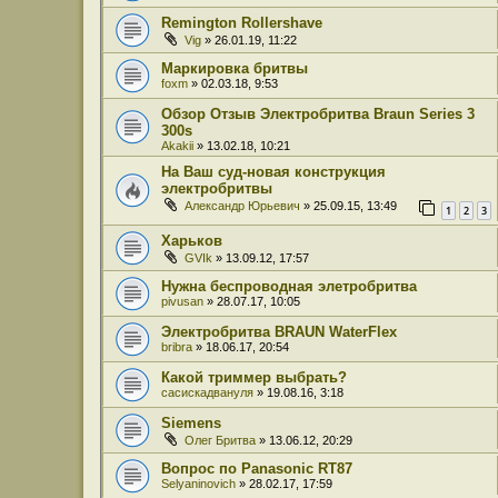
Remington Rollershave
Vig
» 26.01.19, 11:22
Маркировка бритвы
foxm
» 02.03.18, 9:53
Обзор Отзыв Электробритва Braun Series 3
300s
Akakii
» 13.02.18, 10:21
На Ваш суд-новая конструкция
электробритвы
Александр Юрьевич
» 25.09.15, 13:49
1
2
3
Харьков
GVIk
» 13.09.12, 17:57
Нужна беспроводная элетробритва
pivusan
» 28.07.17, 10:05
Электробритва BRAUN WaterFlex
bribra
» 18.06.17, 20:54
Какой триммер выбрать?
сасискадвануля
» 19.08.16, 3:18
Siemens
Олег Бритва
» 13.06.12, 20:29
Вопрос по Panasonic RT87
Selyaninovich
» 28.02.17, 17:59