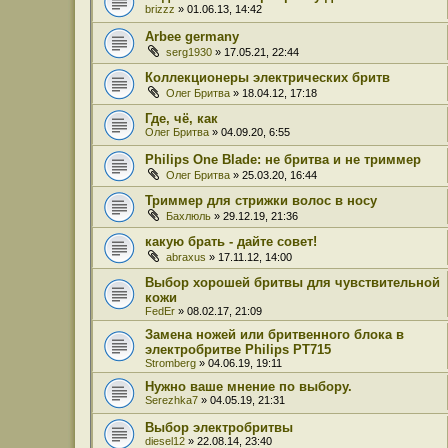
brizzz
» 01.06.13, 14:42
Arbee germany
serg1930
» 17.05.21, 22:44
Коллекционеры электрических бритв
Олег Бритва
» 18.04.12, 17:18
Где, чё, как
Олег Бритва
» 04.09.20, 6:55
Philips One Blade: не бритва и не триммер
Олег Бритва
» 25.03.20, 16:44
Триммер для стрижки волос в носу
Бахлюль
» 29.12.19, 21:36
какую брать - дайте совет!
abraxus
» 17.11.12, 14:00
Выбор хорошей бритвы для чувствительной
кожи
FedEr
» 08.02.17, 21:09
Замена ножей или бритвенного блока в
электробритве Philips PT715
Stromberg
» 04.06.19, 19:11
Нужно ваше мнение по выбору.
Serezhka7
» 04.05.19, 21:31
Выбор электробритвы
diesel12
» 22.08.14, 23:40