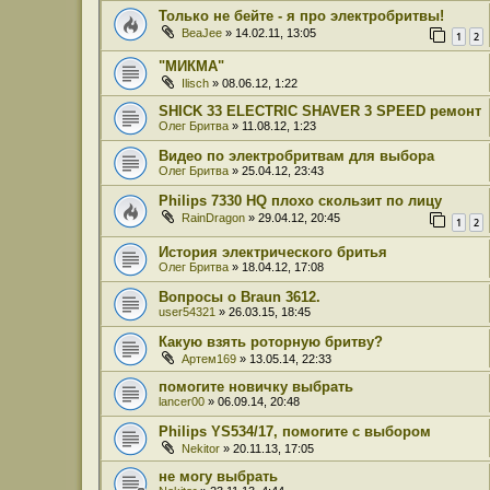
Только не бейте - я про электробритвы!
BeaJee
» 14.02.11, 13:05
1
2
"МИКМА"
Ilisch
» 08.06.12, 1:22
SHICK 33 ELECTRIC SHAVER 3 SPEED ремонт
Олег Бритва
» 11.08.12, 1:23
Видео по электробритвам для выбора
Олег Бритва
» 25.04.12, 23:43
Philips 7330 HQ плохо скользит по лицу
RainDragon
» 29.04.12, 20:45
1
2
История электрического бритья
Олег Бритва
» 18.04.12, 17:08
Вопросы о Braun 3612.
user54321
» 26.03.15, 18:45
Какую взять роторную бритву?
Артем169
» 13.05.14, 22:33
помогите новичку выбрать
lancer00
» 06.09.14, 20:48
Philips YS534/17, помогите с выбором
Nekitor
» 20.11.13, 17:05
не могу выбрать