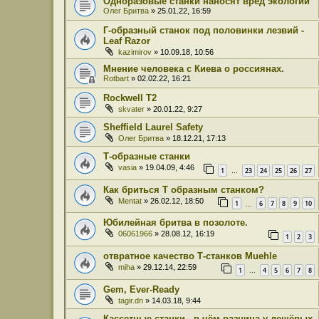
Одноразовые станки наносят вред экологии
Олег Бритва
» 25.01.22, 16:59
Г-образный станок под половинки лезвий -
Leaf Razor
kazimirov
» 10.09.18, 10:56
Мнение человека с Киева о россиянах.
Rotbart
» 02.02.22, 16:21
Rockwell T2
skvater
» 20.01.22, 9:27
Sheffield Laurel Safety
Олег Бритва
» 18.12.21, 17:13
Т-образные станки
vasia
» 19.04.09, 4:46
1
23
24
25
26
27
…
Как бриться Т образным станком?
Mentat
» 26.02.12, 18:50
1
6
7
8
9
10
…
Юбилейная бритва в позолоте.
06061966
» 28.08.12, 16:19
1
2
3
отвратное качество Т-станков Muehle
miha
» 29.12.14, 22:59
1
4
5
6
7
8
…
Gem, Ever-Ready
tagir.dn
» 14.03.18, 9:44
Кассетные станки - в чём разница у дешёвых