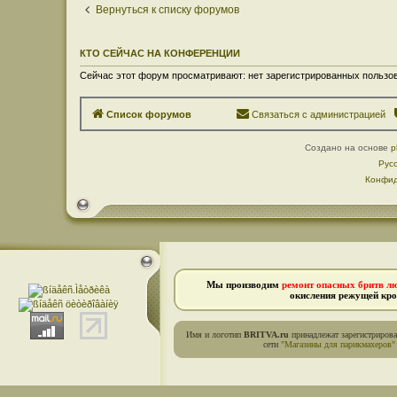
Вернуться к списку форумов
КТО СЕЙЧАС НА КОНФЕРЕНЦИИ
Сейчас этот форум просматривают: нет зарегистрированных пользов
Список форумов
Связаться с администрацией
Создано на основе
p
Рус
Конфид
Мы производим
ремонт опасных бритв л
окисления режущей кро
Имя и логотип
BRITVA.ru
принадлежат зарегистриров
сети
"Магазины для парикмахеров"