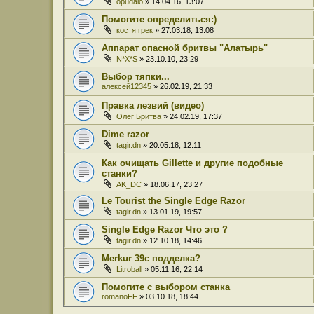
opudalo
» 14.04.16, 13:07
Помогите определиться:)
костя грек
» 27.03.18, 13:08
Аппарат опасной бритвы "Алатырь"
N*X*S
» 23.10.10, 23:29
Выбор тяпки...
алексей12345
» 26.02.19, 21:33
Правка лезвий (видео)
Олег Бритва
» 24.02.19, 17:37
Dime razor
tagir.dn
» 20.05.18, 12:11
Как очищать Gillette и другие подобные
станки?
AK_DC
» 18.06.17, 23:27
Le Tourist the Single Edge Razor
tagir.dn
» 13.01.19, 19:57
Single Edge Razor Что это ?
tagir.dn
» 12.10.18, 14:46
Merkur 39c подделка?
Litroball
» 05.11.16, 22:14
Помогите с выбором станка
romanoFF
» 03.10.18, 18:44