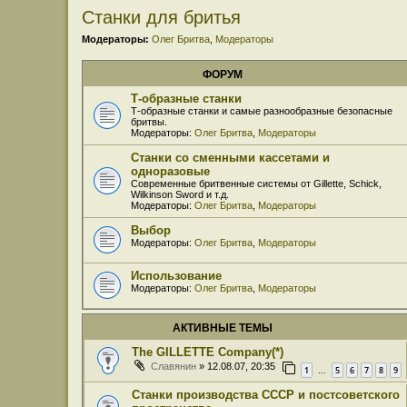
Станки для бритья
Модераторы:
Олег Бритва
,
Модераторы
ФОРУМ
Т-образные станки
Т-образные станки и самые разнообразные безопасные
бритвы.
Модераторы:
Олег Бритва
,
Модераторы
Станки со сменными кассетами и
одноразовые
Современные бритвенные системы от Gillette, Schick,
Wilkinson Sword и т.д.
Модераторы:
Олег Бритва
,
Модераторы
Выбор
Модераторы:
Олег Бритва
,
Модераторы
Использование
Модераторы:
Олег Бритва
,
Модераторы
АКТИВНЫЕ ТЕМЫ
The GILLETTE Company(*)
Славянин
» 12.08.07, 20:35
1
5
6
7
8
9
…
Станки производства СССР и постсоветского