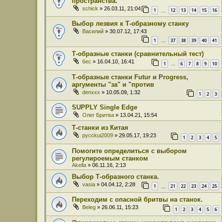
пространства.
schick
» 26.03.11, 21:04
1
12
13
14
15
16
…
Выбор лезвия к Т-образному станку
Василий
» 30.07.12, 17:43
1
37
38
39
40
41
…
Т-образные станки (сравнительный тест)
6ec
» 16.04.10, 16:41
1
6
7
8
9
10
…
Т-образные станки Futur и Progress,
аргументы "за" и "против
denxxx
» 10.05.09, 1:32
1
2
3
SUPPLY Single Edge
Олег Бритва
» 13.04.21, 15:54
Т-станки из Китая
pycckui2009
» 29.05.17, 19:23
1
2
3
4
5
Помогите определиться с выбором
регулироемым станком
Akella
» 06.11.16, 2:13
Выбор Т-образного станка.
vasia
» 04.04.12, 2:28
1
21
22
23
24
25
…
Переходим с опасной бритвы на станок.
Beleg
» 26.06.11, 15:23
1
2
3
4
5
6