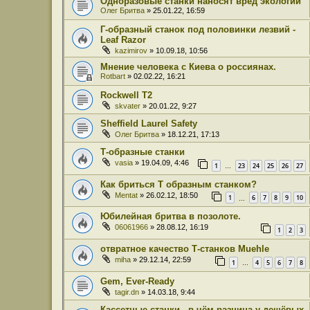
Одноразовые станки наносят вред экологии
Олег Бритва
» 25.01.22, 16:59
Г-образный станок под половинки лезвий -
Leaf Razor
kazimirov
» 10.09.18, 10:56
Мнение человека с Киева о россиянах.
Rotbart
» 02.02.22, 16:21
Rockwell T2
skvater
» 20.01.22, 9:27
Sheffield Laurel Safety
Олег Бритва
» 18.12.21, 17:13
Т-образные станки
vasia
» 19.04.09, 4:46
1
23
24
25
26
27
…
Как бриться Т образным станком?
Mentat
» 26.02.12, 18:50
1
6
7
8
9
10
…
Юбилейная бритва в позолоте.
06061966
» 28.08.12, 16:19
1
2
3
отвратное качество Т-станков Muehle
miha
» 29.12.14, 22:59
1
4
5
6
7
8
…
Gem, Ever-Ready
tagir.dn
» 14.03.18, 9:44
Кассетные станки - в чём разница у дешёвых