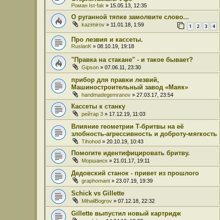
Роман Ist-fak
» 15.05.13, 12:35
О руганной тяпке замолвите слово...
kazimirov
» 11.01.18, 1:59
1
2
3
4
Про лезвия и кассеты.
RuslanK
» 08.10.19, 19:18
"Правка на стакане" - и такое бывает?
Gipson
» 07.06.11, 23:30
прибор для правки лезвий,
Машиностроительный завод «Маяк»
handmadegemranov
» 27.03.17, 23:54
Кассеты к станку
рейтар 3
» 17.12.19, 11:03
Влияние геометрии Т-бритвы на её
злобность-агрессивность и доброту-мягкость
Tihohod
» 20.10.19, 10:43
Помогите идентифицировать бритву.
Моршанск
» 21.01.17, 19:11
Дедовский станок - привет из прошлого
graphomant
» 23.07.19, 19:39
Schick vs Gillette
MihailBogrov
» 07.12.18, 22:32
Gillette выпустил новый картридж