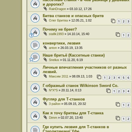
и дорогих?
RainDragon
» 03.10.12, 17:26
Битва станков и опасных бритв
Олег Бритва
» 12.05.21, 1:02
1
2
3
Почему не бреет?
stafik1993
» 14.10.14, 15:40
1
2
конвертики, лезвия
anton
» 26.03.19, 13:35
Наше бритьё (Кассетные станки)
Snelius
» 01.11.20, 6:19
Личные впечатления участников от разных
лезвий.
Максим 2011
» 08.09.13, 1:03
1
2
3
4
5
6
Г-образный станок Wilkinson Sword Co.
N*X*S
» 20.11.14, 0:13
1
2
3
4
Футляр для Т-станков
3 район
» 05.09.15, 20:32
1
2
Как я точу бритвы для Т-станка
Dimm
» 02.07.20, 13:40
1
2
Где купить лезвия для Т-станков в
Стерлитамаке/ Уфе