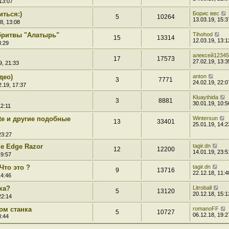
13:07
иться:)
Борис ввс
5
10264
13.03.19, 15:3
8, 13:08
бритвы "Алатырь"
Tihohod
15
13314
12.03.19, 13:1
3:29
алексей12345
17
17573
27.02.19, 13:3
9, 21:33
део)
anton
3
7771
24.02.19, 22:0
.19, 17:37
Kluaythida
3
8881
30.01.19, 10:5
12:11
tte и другие подобные
Wintersun
13
33401
25.01.19, 14:2
23:27
gle Edge Razor
tagir.dn
12
12200
14.01.19, 23:5
19:57
Что это ?
tagir.dn
9
13716
22.12.18, 11:4
14:46
ка?
Litroball
5
13120
20.12.18, 15:1
22:14
ом станка
romanoFF
5
10727
06.12.18, 19:2
8:44