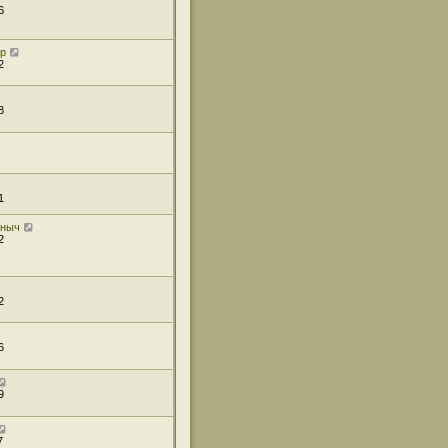
6
ар
2
8
1
иныч
2
2
6
9
7