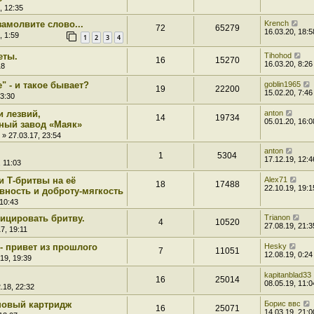
, 12:35
замолвите слово...
Krench
72
65279
16.03.20, 18:5
, 1:59
1
2
3
4
еты.
Tihohod
16
15270
16.03.20, 8:26
18
" - и такое бывает?
goblin1965
19
22200
15.02.20, 7:46
23:30
и лезвий,
anton
14
19734
05.01.20, 16:0
ный завод «Маяк»
» 27.03.17, 23:54
anton
1
5304
17.12.19, 12:4
 11:03
и Т-бритвы на её
Alex71
18
17488
22.10.19, 19:1
вность и доброту-мягкость
 10:43
ицировать бритву.
Trianon
4
10520
27.08.19, 21:3
7, 19:11
- привет из прошлого
Hesky
7
11051
12.08.19, 0:24
19, 19:39
kapitanblad33
16
25014
08.05.19, 11:0
.18, 22:32
 новый картридж
Борис ввс
16
25071
14.03.19, 21:0