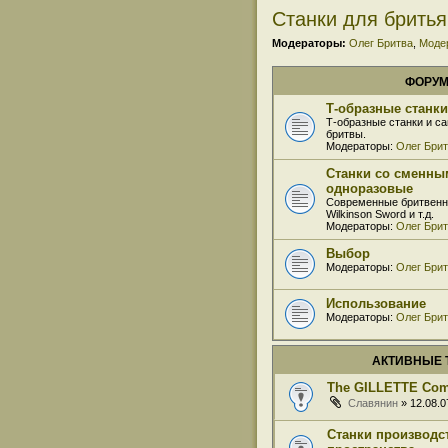
Станки для бритья
Модераторы:
Олег Бритва
,
Моде
ФОРУ
Т-образные станки
Т-образные станки и с
бритвы.
Модераторы:
Олег Бри
Станки со сменны
одноразовые
Современные бритвенные
Wilkinson Sword и т.д.
Модераторы:
Олег Бри
Выбор
Модераторы:
Олег Бри
Использование
Модераторы:
Олег Бри
АКТИВНЫЕ
The GILLETTE Com
Славянин
» 12.08.0
Станки производс