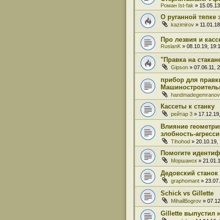
Роман Ist-fak
» 15.05.13
О руганной тяпке 
kazimirov
» 11.01.18
Про лезвия и касс
RuslanK
» 08.10.19, 19:
"Правка на стакане
Gipson
» 07.06.11, 
прибор для правк
Машиностроитель
handmadegemranov
Кассеты к станку
рейтар 3
» 17.12.19,
Влияние геометри
злобность-агресси
Tihohod
» 20.10.19,
Помогите идентиф
Моршанск
» 21.01.1
Дедовский станок 
graphomant
» 23.07.
Schick vs Gillette
MihailBogrov
» 07.12
Gillette выпустил