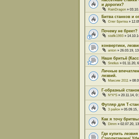
и дорогих?
RainDragon
» 03.10.
Битва станков и 
Олег Бритва
» 12.05
Почему не бреет?
stafik1993
» 14.10.1
конвертики, лезви
anton
» 26.03.19, 13
Наше бритьё (Касс
Snelius
» 01.11.20, 6
Личные впечатлен
лезвий.
Максим 2011
» 08.0
Г-образный станок
N*X*S
» 20.11.14, 0:
Футляр для Т-ста
3 район
» 05.09.15,
Как я точу бритвы
Dimm
» 02.07.20, 13
Где купить лезвия
Стерлитамаке/ Уф