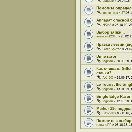
opudalo
» 14.04.16, 
Помогите определ
костя грек
» 27.03.1
Аппарат опасной 
N*X*S
» 23.10.10, 2
Выбор тяпки...
алексей12345
» 26.02.1
Правка лезвий (ви
Олег Бритва
» 24.02
Dime razor
tagir.dn
» 20.05.18, 
Как очищать Gille
станки?
AK_DC
» 18.06.17, 
Le Tourist the Sin
tagir.dn
» 13.01.19, 
Single Edge Razor 
tagir.dn
» 12.10.18, 
Merkur 39c поддел
Litroball
» 05.11.16, 
Помогите с выбор
romanoFF
» 03.10.18, 1