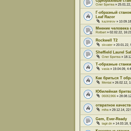
Одноразовые стан
Олег Бритва
» 25.01.22,
Г-образный станок
Leaf Razor
kazimirov
» 10.09.18
Мнение человека с
Rotbart
» 02.02.22, 16:2
Rockwell T2
skvater
» 20.01.22, 
Sheffield Laurel Sa
Олег Бритва
» 18.12
Т-образные станк
vasia
» 19.04.09, 4:
Как бриться Т об
Mentat
» 26.02.12, 1
Юбилейная бритва
06061966
» 28.08.12
отвратное качеств
miha
» 29.12.14, 22:
Gem, Ever-Ready
tagir.dn
» 14.03.18, 
Кассетные станки 