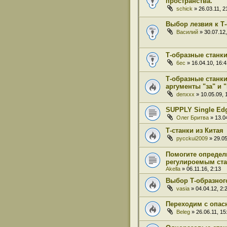
пространства.
schick
» 26.03.11, 2
Выбор лезвия к Т
Василий
» 30.07.12,
Т-образные станки
6ec
» 16.04.10, 16:4
Т-образные станки 
аргументы "за" и 
denxxx
» 10.05.09, 
SUPPLY Single Ed
Олег Бритва
» 13.04
Т-станки из Китая
pycckui2009
» 29.05
Помогите определ
регулироемым ст
Akella
» 06.11.16, 2:13
Выбор Т-образного
vasia
» 04.04.12, 2:
Переходим с опас
Beleg
» 26.06.11, 15