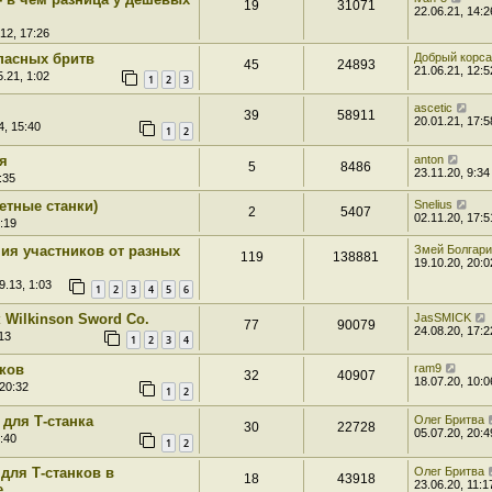
19
31071
22.06.21, 14:2
12, 17:26
опасных бритв
Добрый корс
45
24893
21.06.21, 12:5
.21, 1:02
1
2
3
ascetic
39
58911
20.01.21, 17:5
4, 15:40
1
2
я
anton
5
8486
23.11.20, 9:34
:35
етные станки)
Snelius
2
5407
02.11.20, 17:5
:19
ия участников от разных
Змей Болгар
119
138881
19.10.20, 20:0
9.13, 1:03
1
2
3
4
5
6
 Wilkinson Sword Co.
JasSMICK
77
90079
24.08.20, 17:2
13
1
2
3
4
нков
ram9
32
40907
18.07.20, 10:0
 20:32
1
2
 для Т-станка
Олег Бритва
30
22728
05.07.20, 20:4
:40
1
2
 для Т-станков в
Олег Бритва
18
43918
23.06.20, 11:1
е