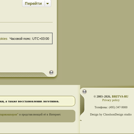
Перейти
okies
Часовой пояс:
UTC+03:00
© 2003–2026,
BRITVA·RU
Privacy policy
и, а также восстановления логотипов.
Телефоны:
(495) 347-9000
парикмахеров"
и представляющей её в Интернет.
Design by ChoolsonDesign studio