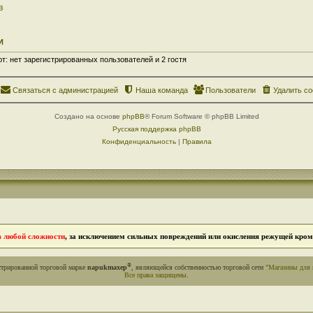
в
И
: нет зарегистрированных пользователей и 2 гостя
Связаться с администрацией
Наша команда
Пользователи
Удалить co
Создано на основе
phpBB
® Forum Software © phpBB Limited
Русская поддержка phpBB
Конфиденциальность
|
Правила
в любой сложности
, за исключением сильных повреждений или окисления режущей кромк
®
стрированной торговой марке
napukmaxep
, являющейся собственностью торговой сети
"Магазины для 
Все права защищены
.