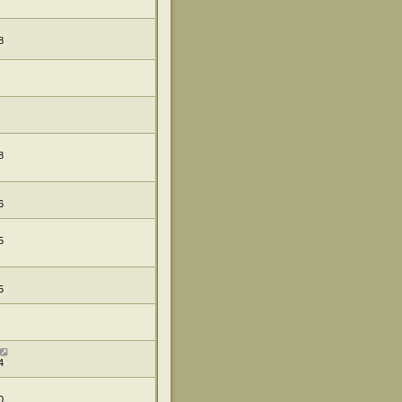
8
8
6
5
5
4
0