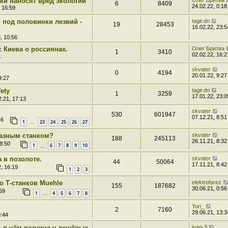
ки наносят вред экологии
Олег Бритва
6
8409
24.02.22, 0:18
 16:59
 под половинки лезвий -
tagir.dn
19
28453
16.02.22, 23:5
, 10:56
 Киева о россиянах.
Олег Бритва
1
3410
02.02.22, 16:2
1
skvater
0
4194
20.01.22, 9:27
9:27
fety
tagir.dn
1
3259
17.01.22, 23:0
.21, 17:13
и
skvater
530
601947
07.12.21, 8:51
46
1
23
24
25
26
27
…
разным станком?
skvater
188
245113
26.11.21, 8:32
8:50
1
6
7
8
9
10
…
 в позолоте.
skvater
44
50064
17.11.21, 8:42
, 16:19
1
2
3
о Т-станков Muehle
elektrofarez
155
187682
30.06.21, 0:56
59
1
4
5
6
7
8
…
Yuri_
2
7160
29.06.21, 13:3
9:44
- в чём разница у дешёвых
ivan-3