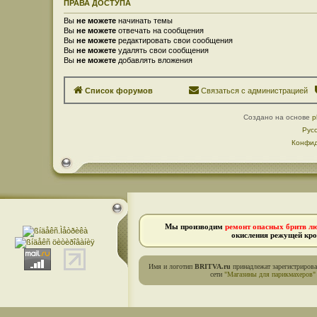
ПРАВА ДОСТУПА
Вы
не можете
начинать темы
Вы
не можете
отвечать на сообщения
Вы
не можете
редактировать свои сообщения
Вы
не можете
удалять свои сообщения
Вы
не можете
добавлять вложения
Список форумов
Связаться с администрацией
Создано на основе
p
Рус
Конфид
Мы производим
ремонт опасных бритв л
окисления режущей кро
Имя и логотип
BRITVA.ru
принадлежат зарегистриров
сети
"Магазины для парикмахеров"