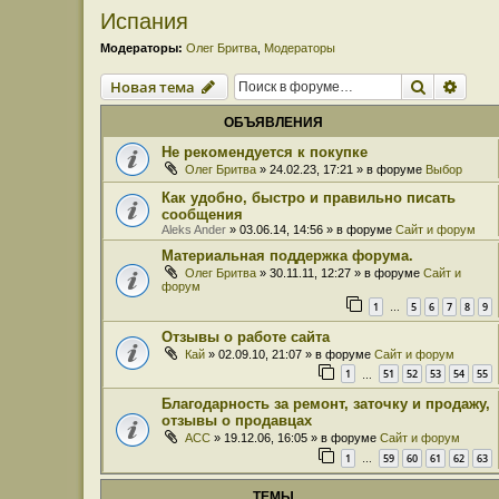
Испания
Модераторы:
Олег Бритва
,
Модераторы
Поиск
Расш
Новая тема
ОБЪЯВЛЕНИЯ
Не рекомендуется к покупке
Олег Бритва
» 24.02.23, 17:21 » в форуме
Выбор
Как удобно, быстро и правильно писать
сообщения
Aleks Ander
» 03.06.14, 14:56 » в форуме
Сайт и форум
Материальная поддержка форума.
Олег Бритва
» 30.11.11, 12:27 » в форуме
Сайт и
форум
1
5
6
7
8
9
…
Отзывы о работе сайта
Кай
» 02.09.10, 21:07 » в форуме
Сайт и форум
1
51
52
53
54
55
…
Благодарность за ремонт, заточку и продажу,
отзывы о продавцах
ACC
» 19.12.06, 16:05 » в форуме
Сайт и форум
1
59
60
61
62
63
…
ТЕМЫ