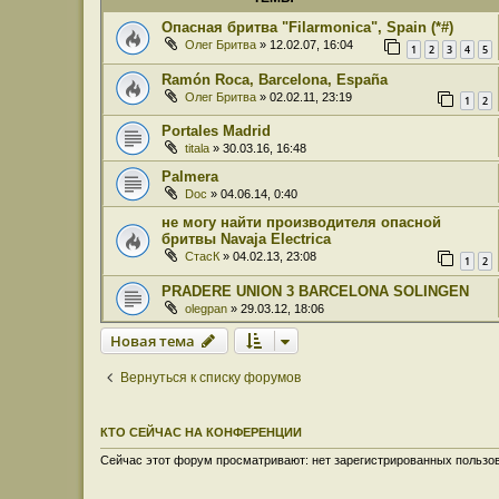
Опасная бритва "Filarmonica", Spain (*#)
Олег Бритва
» 12.02.07, 16:04
1
2
3
4
5
Ramón Roca, Barcelona, España
Олег Бритва
» 02.02.11, 23:19
1
2
Portales Madrid
titala
» 30.03.16, 16:48
Palmera
Doc
» 04.06.14, 0:40
не могу найти производителя опасной
бритвы Navaja Electrica
СтасК
» 04.02.13, 23:08
1
2
PRADERE UNION 3 BARCELONA SOLINGEN
olegpan
» 29.03.12, 18:06
Новая тема
Вернуться к списку форумов
КТО СЕЙЧАС НА КОНФЕРЕНЦИИ
Сейчас этот форум просматривают: нет зарегистрированных пользов