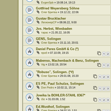
EvgenSpb
» 19.08.14, 19:13
Gottfried Weyersberg Söhne
Олег Бритва
» 19.12.22, 22:06
Gustav Brucklacher
ЛегионерСР
» 08.06.22, 9:00
Jos. Herbst, Wiesbaden
тарас
» 21.05.22, 16:05
GENS, Solingen
Олег Бритва
» 15.11.10, 20:01
Daniel Peres GmbH & Co (*)
проб
» 07.10.09, 19:15
1
2
Mabenso, Machenbach & Benz, Solingen
Vig
» 13.02.19, 20:54
1
2
"Robuso", Solingen. (*#)
Олег Бритва
» 29.01.08, 15:20
1
2
3
ES PE, Paul Schulze, Solingen
Don Pedro
» 10.02.11, 15:14
1
2
3
Jowika Ia BOHLER-STAHL 8367*
i3iz
» 31.03.09, 1:52
1
2
3
Ed.Wusthof, Solingen
Олег Бритва
» 24.02.10, 1:51