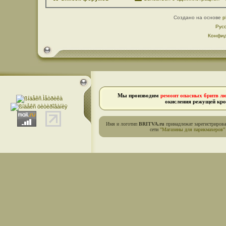
Создано на основе
p
Рус
Конфид
Мы производим
ремонт опасных бритв л
окисления режущей кро
Имя и логотип
BRITVA.ru
принадлежат зарегистриров
сети
"Магазины для парикмахеров"