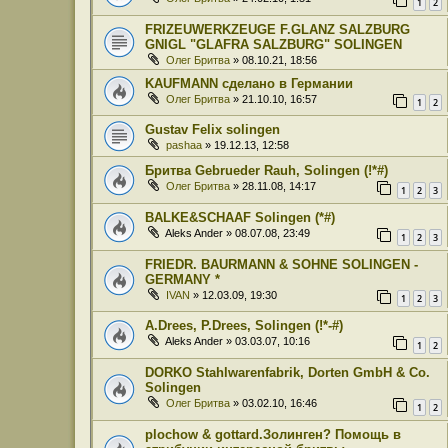
1
2
FRIZEUWERKZEUGE F.GLANZ SALZBURG
GNIGL "GLAFRA SALZBURG" SOLINGEN
Олег Бритва
» 08.10.21, 18:56
KAUFMANN сделано в Германии
Олег Бритва
» 21.10.10, 16:57
1
2
Gustav Felix solingen
pashaa
» 19.12.13, 12:58
Бритва Gebrueder Rauh, Solingen (!*#)
Олег Бритва
» 28.11.08, 14:17
1
2
3
BALKE&SCHAAF Solingen (*#)
Aleks Ander
» 08.07.08, 23:49
1
2
3
FRIEDR. BAURMANN & SOHNE SOLINGEN -
GERMANY *
IVAN
» 12.03.09, 19:30
1
2
3
A.Drees, P.Drees, Solingen (!*-#)
Aleks Ander
» 03.03.07, 10:16
1
2
DORKO Stahlwarenfabrik, Dorten GmbH & Co.
Solingen
Олег Бритва
» 03.02.10, 16:46
1
2
plochow & gottard.Золинген? Помощь в