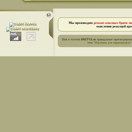
Мы производим
ремонт опасных бритв л
окисления режущей кро
Имя и логотип
BRITVA.ru
принадлежат зарегистриров
сети
"Магазины для парикмахеров"