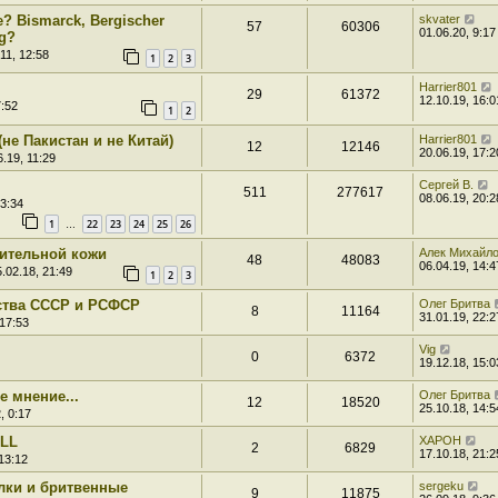
 Bismarck, Bergischer
skvater
57
60306
01.06.20, 9:17
g?
11, 12:58
1
2
3
Harrier801
29
61372
12.10.19, 16:0
7:52
1
2
не Пакистан и не Китай)
Harrier801
12
12146
20.06.19, 17:2
.19, 11:29
Сергей В.
511
277617
08.06.19, 20:2
13:34
1
22
23
24
25
26
…
ительной кожи
Алек Михайл
48
48083
06.04.19, 14:4
.02.18, 21:49
1
2
3
ства СССР и РСФСР
Олег Бритва
8
11164
31.01.19, 22:2
 17:53
Vig
0
6372
19.12.18, 15:0
е мнение...
Олег Бритва
12
18520
25.10.18, 14:5
, 0:17
LL
XAPOH
2
6829
17.10.18, 21:2
13:12
лки и бритвенные
sergeku
9
11875