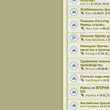
полотна?
ivan-3
» 21.09.16, 20:26
Углубленность (во
Rob
» 21.09.07, 13:
Помазки Vie-Long,
Нужны отзывы.
Aleks Ander
» 06.03.
Опасная бритва д
Алек Михайлов
» 20
Немецкие бритвы 
качества и произ
Karangi
» 17.06.19, 
Сравнение опасны
производства
BeaJee
» 26.08.09, 
Сколько надо име
RainDragon
» 14.02.
Нужна ли ВТОРАЯ 
№2
siqueiros
» 19.01.17
Английские бритв
Don Formalini
» 13.12.14