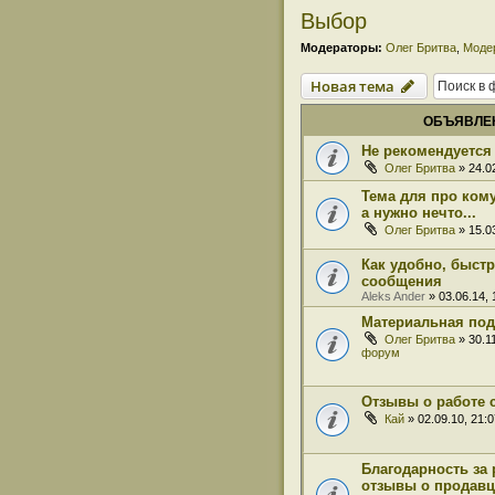
Выбор
Модераторы:
Олег Бритва
,
Моде
Новая тема
ОБЪЯВЛЕ
Не рекомендуется 
Олег Бритва
» 24.02
Тема для про кому
а нужно нечто...
Олег Бритва
» 15.03
Как удобно, быст
сообщения
Aleks Ander
» 03.06.14,
Материальная под
Олег Бритва
» 30.1
форум
Отзывы о работе 
Кай
» 02.09.10, 21:
Благодарность за 
отзывы о продавц