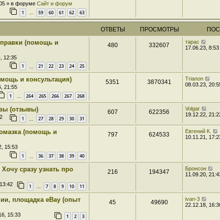
:05 » в форуме
Сайт и форум
1
59
60
61
62
63
…
ОТВЕТЫ
ПРОСМОТРЫ
ПОС
правки (помощь и
тарас
480
332607
17.06.23, 8:53
, 12:35
1
21
22
23
24
25
…
мощь и консультация)
Trianon
5351
3870341
08.03.23, 20:5
, 21:55
1
264
265
266
267
268
…
вы (отзывы)
Volgar
607
622356
19.12.22, 21:2
2
1
27
28
29
30
31
…
омазка (помощь и
Евгений К.
797
624533
10.11.21, 17:2
2, 15:53
1
36
37
38
39
40
…
Хочу сразу узнать про
Бронсон
216
194347
11.09.20, 21:4
 13:42
1
7
8
9
10
11
…
ии, площадка eBay (опыт
ivan-3
45
49690
22.12.18, 16:3
16, 15:33
1
2
3