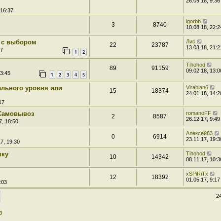
26.09.18, 9:36
 16:37
igorbb
3
8740
10.08.18, 22:2
 с выбором
Лис
22
23787
13.03.18, 21:2
57
1
2
Tihohod
89
91159
09.02.18, 13:0
23:45
1
2
3
4
5
ального уровня или
Virabian6
15
18374
24.01.18, 14:2
17
 Самовывоз
romanoFF
2
8587
26.12.17, 9:49
7, 18:50
Алексей83
0
6914
23.11.17, 19:3
7, 19:30
чку
Tihohod
10
14342
08.11.17, 10:3
xSPiRiTx
12
18392
01.05.17, 9:17
:03
2
в