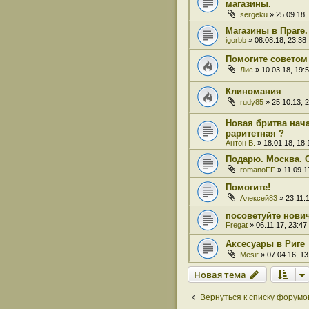
магазины.
sergeku
» 25.09.18,
Магазины в Праге.
igorbb
» 08.08.18, 23:38
Помогите советом
Лис
» 10.03.18, 19:
Клиномания
rudy85
» 25.10.13, 
Новая бритва нач
раритетная ?
Антон В.
» 18.01.18, 18:
Подарю. Москва.
romanoFF
» 11.09.1
Помогите!
Алексей83
» 23.11.1
посоветуйте нови
Fregat
» 06.11.17, 23:47
Аксесуары в Риге
Mesir
» 07.04.16, 13
Новая тема
Вернуться к списку форумо