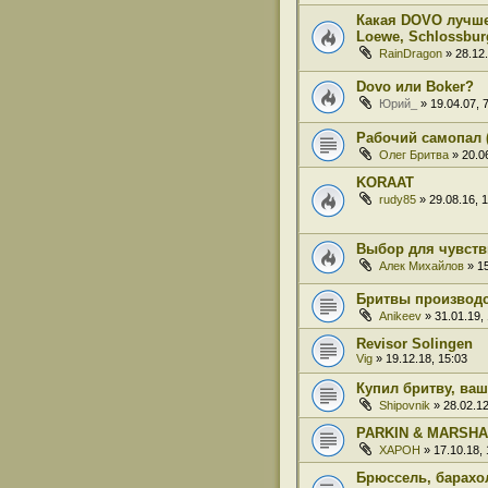
Какая DOVO лучше?
Loewe, Schlossbur
RainDragon
» 28.12.
Dovo или Boker?
Юрий_
» 19.04.07, 
Рабочий самопал (
Олег Бритва
» 20.06
KORAAT
rudy85
» 29.08.16, 
Выбор для чувств
Алек Михайлов
» 15
Бритвы производ
Anikeev
» 31.01.19,
Revisor Solingen
Vig
» 19.12.18, 15:03
Купил бритву, ваш
Shipovnik
» 28.02.12
PARKIN & MARSHA
XAPOH
» 17.10.18, 
Брюссель, барахо