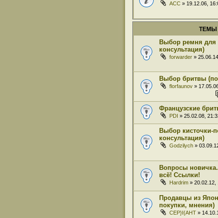
ACC
» 19.12.06, 16
ТЕМЫ
Выбор ремня для 
консультация)
forwarder
» 25.06.14
Выбор бритвы (по
florfaunov
» 17.05.06
Французские брит
PDI
» 25.02.08, 21:3
Выбор кисточки-п
консультация)
Godzilych
» 03.09.1
Вопросы новичка. 
всё! Ссылки!
Hardrim
» 20.02.12,
Продавцы из Япон
покупки, мнения)
CEP}I{AHT
» 14.10.