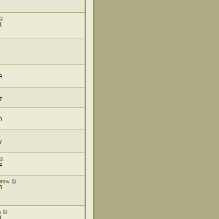
1
9
7
0
7
4
atov
8
A
1