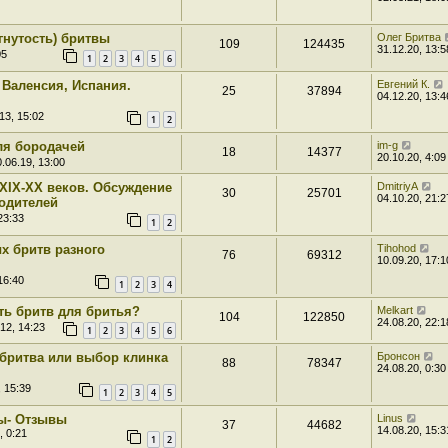
гнутость) бритвы
Олег Бритва
109
124435
31.12.20, 13:5
05
1
2
3
4
5
6
 Валенсия, Испания.
Евгений К.
25
37894
04.12.20, 13:4
13, 15:02
1
2
ля бородачей
im-g
18
14377
20.10.20, 4:09
.06.19, 13:00
XIX-XX веков. Обсуждение
DmitriyA
30
25701
04.10.20, 21:2
водителей
23:33
1
2
х бритв разного
Tihohod
76
69312
10.09.20, 17:1
16:40
1
2
3
4
ть бритв для бритья?
Melkart
104
122850
24.08.20, 22:1
12, 14:23
1
2
3
4
5
6
бритва или выбор клинка
Бронсон
88
78347
24.08.20, 0:30
, 15:39
1
2
3
4
5
ы- Отзывы
Linus
37
44682
14.08.20, 15:3
, 0:21
1
2