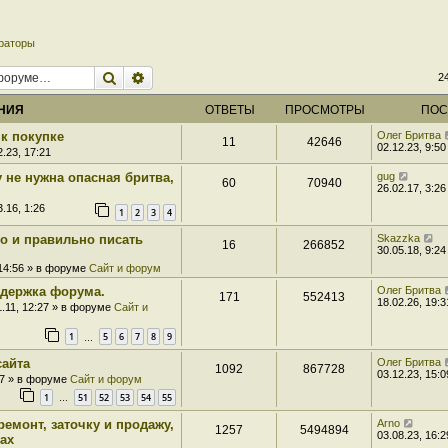
раторы
Поиск
Расширенный поиск
2
НИЯ
ОТВЕТЫ
ПРОСМОТРЫ
ПОС
к покупке
Олег Бритва
11
42646
02.12.23, 9:50
.23, 17:21
 не нужна опасная бритва,
gug
60
70940
26.02.17, 3:26
.16, 1:26
1
2
3
4
ро и правильно писать
Skazzka
16
266852
30.05.18, 9:24
 14:56 » в форуме
Сайт и форум
держка форума.
Олег Бритва
171
552413
18.02.26, 19:3
1.11, 12:27 » в форуме
Сайт и
1
5
6
7
8
9
…
сайта
Олег Бритва
1092
867728
03.12.23, 15:0
07 » в форуме
Сайт и форум
1
51
52
53
54
55
…
ремонт, заточку и продажу,
Arno
1257
5494894
03.08.23, 16:2
ах