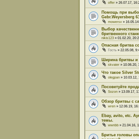
offer
» 26.07.17, 16:
Помощь при выбо
Gebr.Weyersberg 6
mowersv
» 16.05.14
Выбор качественн
бритвенного станк
nikis123
» 01.02.20, 20:
Опасная бритва с
Гость
» 22.05.08, 9:
Ширина бритвы и
skvater
» 10.06.20, 
Что такое Silver St
olegpan
» 10.03.12, 
Посоветуйте прод
Sozon
» 13.09.17, 1
Обзор бритвы с са
wren
» 12.06.19, 16
Ebay, avito, etc.
темы.
wwnbb
» 21.04.16, 
Бритье головы оп