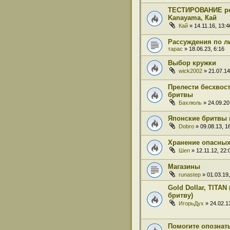
ТЕСТИРОВАНИЕ рем
Kanayama, Кай
Кай
» 14.11.16, 13:4
Рассуждения по л
тарас
» 18.06.23, 6:16
Выбор кружки
wick2002
» 21.07.14
Прелести бесхвос
бритвы
Бахлюль
» 24.09.20
Японские бритвы 
Dobro
» 09.08.13, 1
Хранение опасных
Шеп
» 12.11.12, 22:
Магазины
runastep
» 01.03.19,
Gold Dollar, TITA
бритву)
ИгорьДух
» 24.02.13
Помогите опознать