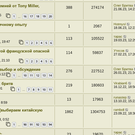
ней от Tony Miller,
Олег Бритва
388
274174
21.06.23, 14:2
6
1
16
17
18
19
20
…
ичному опыту
Hotmysl
1
2067
18.06.23, 12:2
тарас
113
105522
19.03.23, 12:2
, 19:47
1
2
3
4
5
6
той французской опасной
Утесов
114
59837
27.02.23, 17:2
, 21:10
1
2
3
4
5
6
выбор и обсуждение
Олег Бритва
276
227512
26.01.23, 21:3
6:12
1
10
11
12
13
14
…
 бритв
Virabian6
219
180603
16.12.22, 18:5
01
1
7
8
9
10
11
…
runastep
13
17963
13.10.22, 15:2
 8:59
N (выбираем китайскую
ramboll
1862
1304753
23.09.22, 18:3
, 0:52
1
90
91
92
93
94
…
.
тарас
23
19670