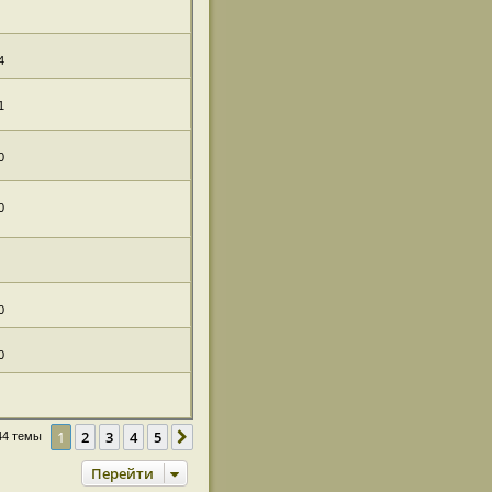
4
1
0
0
0
0
1
2
3
4
5
След.
44 темы
Перейти