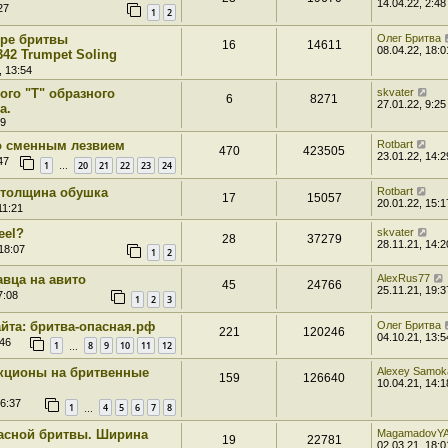
14.04.22, 2:48
27
1
2
ре бритвы
Олег Бритва
16
14611
08.04.22, 18:0
342 Trumpet Soling
, 13:54
ого "Т" образного
skvater
6
8271
27.01.22, 9:25
а.
29
о сменным лезвием
Rotbart
470
423505
23.01.22, 14:2
47
1
20
21
22
23
24
…
 толщина обушка
Rotbart
17
15057
20.01.22, 15:1
11:21
eel?
skvater
28
37279
28.11.21, 14:2
18:07
1
2
авца на авито
AlexRus77
45
24766
25.11.21, 19:3
7:08
1
2
3
йта: бритва-опасная.рф
Олег Бритва
221
120246
04.10.21, 13:5
:46
1
8
9
10
11
12
…
 Аукционы на бритвенные
Alexey Samok
159
126640
10.04.21, 14:1
16:37
1
4
5
6
7
8
…
асной бритвы. Ширина
MagamadovY
19
22781
02.03.21, 18:0