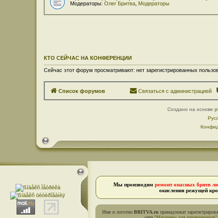
Модераторы:
Олег Бритва
,
Модераторы
КТО СЕЙЧАС НА КОНФЕРЕНЦИИ
Сейчас этот форум просматривают: нет зарегистрированных пользов
Список форумов
Связаться с администрацией
Создано на основе
p
Рус
Конфид
Мы производим
ремонт опасных бритв л
окисления режущей кро
Имя и логотип
BRITVA.ru
принадлежат зарегистриров
сети
"Магазины для парикмахеров"