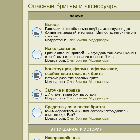
Опасные бритвы и аксессуары
ФОРУМ
Выбор
Расскажите о своём опыте подбора аксессуаров для
бритья или задавайте вопросы. Мы постараемся помочь
советом.
Модераторы:
Олег Бритва
,
Модераторы
Использование
Бритьё опасной бритвой... Обсуждаем тонкости, нюансы
и проблемы использования опасных бритв.
Модераторы:
Олег Бритва
,
Модераторы
Конструкция, формы, оформление,
особенности опасных бритв
История развития опасных бритв
Модераторы:
Олег Бритва
,
Модераторы
Заточка и правка
...И станет тупая бритва острой!
Модераторы:
Олег Бритва
,
Модераторы
Средства для и после бритья
Какими средствами Вы пользуетесь? Что удобнее и
приятнее для Вас?
Модераторы:
Олег Бритва
,
Модераторы
АНТИКВАРИАТ И ИСТОРИЯ
Неопределённые