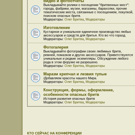
Видео и фотоотчёты
Выкладывайте ролики о посещении "бритвенных мест":
города, фабрики, музеи, магазины, барахолки, прочие
тематические места, связанные с посещением, покупкой,
поиском опасных бритв.
Модераторы:
Олег Бритва
,
Модераторы
Изготовление
Кустарное и уникальное единичное производство любых
аксессуаров и средств для бритья. Кто во что горазд.
Модераторы:
Олег Бритва
,
Модераторы
Фотогалерея
Выкладывайте фотографии своих любимых бритв,
ремней, помазков и других аксессуаров. Приветствуются
уникальные и редкие экземпляры. Обсуждение любого
рода в этом форуме не разрешено.
Модераторы:
Олег Бритва
,
Модераторы
Маразм крепчал и лезвия тупые
/Добавляем красоты нашего Мира.
Модераторы:
Олег Бритва
,
Модераторы
Конструкция, формы, оформление,
особенности опасных бритв
История развития опасных бритв
Модераторы:
Олег Бритва
,
Модераторы
КТО СЕЙЧАС НА КОНФЕРЕНЦИИ