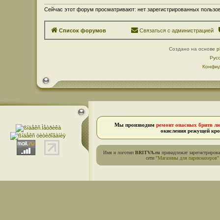
Сейчас этот форум просматривают: нет зарегистрированных пользов
Список форумов
Связаться с администрацией
Создано на основе
p
Рус
Конфид
Мы производим
ремонт опасных бритв л
окисления режущей кро
Имя и логотип
BRITVA.ru
принадлежат зарегистриров
сети
"Магазины для парикмахеров"