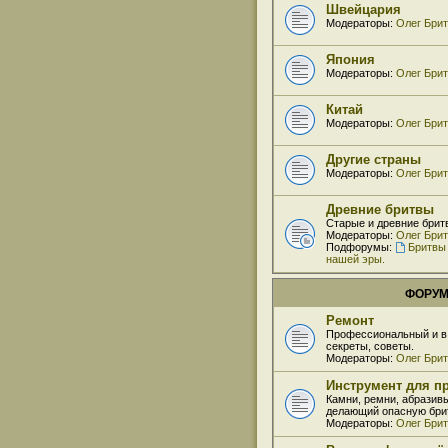
Швейцария
Модераторы:
Олег Бри
Япония
Модераторы:
Олег Бри
Китай
Модераторы:
Олег Бри
Другие страны
Модераторы:
Олег Бри
Древние бритвы
Старые и древние брит
Модераторы:
Олег Бри
Подфорумы:
Бритвы
нашей эры.
ФОРУ
Ремонт
Профессиональный и в 
секреты, советы.
Модераторы:
Олег Бри
Инструмент для пр
Камни, ремни, абразивы
делающий опасную брит
Модераторы:
Олег Бри