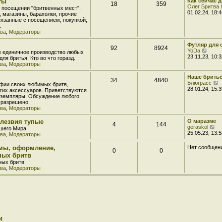
ты
Как сейчас 
18
359
т
Олег Бритва
 посещении "бритвенных мест":
и
01.02.24, 18:4
, магазины, барахолки, прочие
к
вязанные с посещением, покупкой,
п
.
о
тва
,
Модераторы
с
л
Футляр для 
е
92
8924
П
YoDa
д
е единичное производство любых
е
23.11.23, 10:3
н
ля бритья. Кто во что горазд.
р
е
тва
,
Модераторы
е
й
у
Наше брить
34
4840
т
с
Блюграсс
фии своих любимых бритв,
и
о
е
28.01.24, 15:3
угих аксессуаров. Приветствуются
к
о
р
кземпляры. Обсуждение любого
п
б
е
 разрешено.
о
й
тва
,
Модераторы
с
е
т
л
н
и
 лезвия тупые
О маразме
е
и
4
144
к
П
geraskol
д
шего Мира.
п
е
25.05.23, 13:5
н
тва
,
Модераторы
о
р
е
с
е
м
мы, оформление,
Нет сообщен
л
0
0
й
у
е
ных бритв
т
с
д
ных бритв
и
о
н
тва
,
Модераторы
к
о
е
п
б
о
щ
у
с
е
с
л
н
о
е
и
о
д
ю
б
н
е
И
е
м