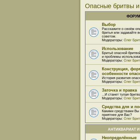
Опасные бритвы и
ФОРУ
Выбор
Расскажите о своём оп
бритья или задавайте 
советом.
Модераторы:
Олег Бри
Использование
Бритьё опасной бритво
и проблемы использова
Модераторы:
Олег Бри
Конструкция, фор
особенности опас
История развития опас
Модераторы:
Олег Бри
Заточка и правка
...И станет тупая бритв
Модераторы:
Олег Бри
Средства для и по
Какими средствами Вы 
приятнее для Вас?
Модераторы:
Олег Бри
АНТИКВАРИАТ И
Неопределённые