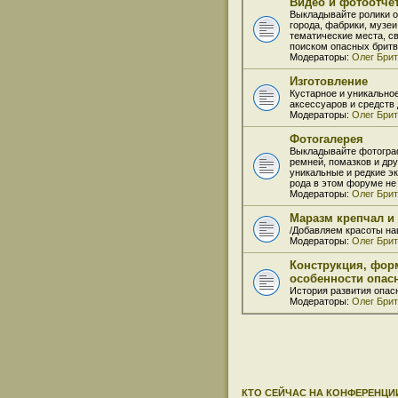
Видео и фотоотчё
Выкладывайте ролики о
города, фабрики, музеи
тематические места, с
поиском опасных бритв
Модераторы:
Олег Бри
Изготовление
Кустарное и уникально
аксессуаров и средств д
Модераторы:
Олег Бри
Фотогалерея
Выкладывайте фотогра
ремней, помазков и др
уникальные и редкие э
рода в этом форуме не
Модераторы:
Олег Бри
Маразм крепчал и
/Добавляем красоты на
Модераторы:
Олег Бри
Конструкция, фор
особенности опас
История развития опас
Модераторы:
Олег Бри
КТО СЕЙЧАС НА КОНФЕРЕНЦИ