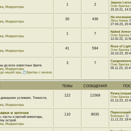
н
Jaques Lecou
м
1
2
и
Олег Бритва
тва
,
Модераторы
у
ю
15.10.21, 14:3
с
о
На опознани
о
30
436
Лёха Химик
б
тва
,
Модераторы
27.04.23, 20:4
щ
е
н
Naked Armor
1
7
и
Олег Бритва
тва
,
Модераторы
ю
12.02.22, 11:5
Rose of Light
41
594
Олег Бритва
тва
,
Модераторы
16.10.23, 20:4
Средневеко
3
7
Олег Бритва
вы до всех известных бритв.
05.11.23, 15:4
тва
,
Модераторы
 до нашей эры
,
Бритвы с начала
М
ТЕМЫ
СООБЩЕНИЯ
ПОС
Ручка (опра
122
11569
Олег Бритва
домашних условиях. Тонкости,
01.12.23, 22:4
тва
,
Модераторы
авки и заточки
Пересохший
110
9035
Блюграсс
, пасты и прочий инвентарь,
е
11.11.23, 19:4
ву острой.
р
тва
,
Модераторы
е
й