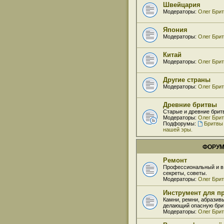
Швейцария
Модераторы:
Олег Бри
Япония
Модераторы:
Олег Бри
Китай
Модераторы:
Олег Бри
Другие страны
Модераторы:
Олег Бри
Древние бритвы
Старые и древние брит
Модераторы:
Олег Бри
Подфорумы:
Бритвы
нашей эры.
ФОРУ
Ремонт
Профессиональный и в 
секреты, советы.
Модераторы:
Олег Бри
Инструмент для пр
Камни, ремни, абразивы
делающий опасную брит
Модераторы:
Олег Бри