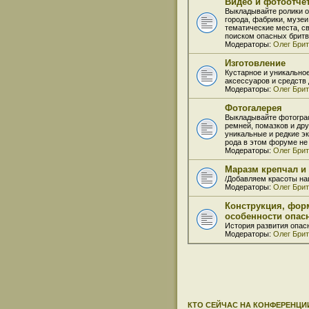
Видео и фотоотчё
Выкладывайте ролики о
города, фабрики, музеи
тематические места, с
поиском опасных бритв
Модераторы:
Олег Бри
Изготовление
Кустарное и уникально
аксессуаров и средств д
Модераторы:
Олег Бри
Фотогалерея
Выкладывайте фотогра
ремней, помазков и др
уникальные и редкие э
рода в этом форуме не
Модераторы:
Олег Бри
Маразм крепчал и
/Добавляем красоты на
Модераторы:
Олег Бри
Конструкция, фор
особенности опас
История развития опас
Модераторы:
Олег Бри
КТО СЕЙЧАС НА КОНФЕРЕНЦИ