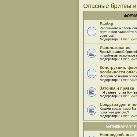
Опасные бритвы и
ФОРУ
Выбор
Расскажите о своём оп
бритья или задавайте 
советом.
Модераторы:
Олег Бри
Использование
Бритьё опасной бритво
и проблемы использова
Модераторы:
Олег Бри
Конструкция, фор
особенности опас
История развития опас
Модераторы:
Олег Бри
Заточка и правка
...И станет тупая бритв
Модераторы:
Олег Бри
Средства для и по
Какими средствами Вы 
приятнее для Вас?
Модераторы:
Олег Бри
АНТИКВАРИАТ И
Неопределённые