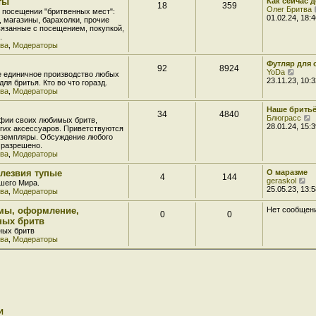
ты
Как сейчас 
18
359
т
Олег Бритва
 посещении "бритвенных мест":
и
01.02.24, 18:4
, магазины, барахолки, прочие
к
вязанные с посещением, покупкой,
п
.
о
тва
,
Модераторы
с
л
Футляр для 
е
92
8924
П
YoDa
д
е единичное производство любых
е
23.11.23, 10:3
н
ля бритья. Кто во что горазд.
р
е
тва
,
Модераторы
е
й
у
Наше брить
34
4840
т
с
Блюграсс
фии своих любимых бритв,
и
о
е
28.01.24, 15:3
угих аксессуаров. Приветствуются
к
о
р
кземпляры. Обсуждение любого
п
б
е
 разрешено.
о
й
тва
,
Модераторы
с
е
т
л
н
и
 лезвия тупые
О маразме
е
и
4
144
к
П
geraskol
д
шего Мира.
п
е
25.05.23, 13:5
н
тва
,
Модераторы
о
р
е
с
е
м
мы, оформление,
Нет сообщен
л
0
0
й
у
е
ных бритв
т
с
д
ных бритв
и
о
н
тва
,
Модераторы
к
о
е
п
б
о
щ
у
с
е
с
л
н
о
е
и
о
д
ю
б
н
е
И
е
м