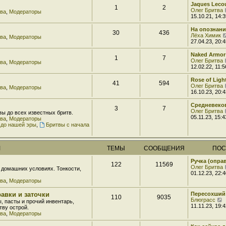
н
Jaques Lecou
м
1
2
и
Олег Бритва
тва
,
Модераторы
у
ю
15.10.21, 14:3
с
о
На опознани
о
30
436
Лёха Химик
б
тва
,
Модераторы
27.04.23, 20:4
щ
е
н
Naked Armor
1
7
и
Олег Бритва
тва
,
Модераторы
ю
12.02.22, 11:5
Rose of Light
41
594
Олег Бритва
тва
,
Модераторы
16.10.23, 20:4
Средневеко
3
7
Олег Бритва
вы до всех известных бритв.
05.11.23, 15:4
тва
,
Модераторы
 до нашей эры
,
Бритвы с начала
М
ТЕМЫ
СООБЩЕНИЯ
ПОС
Ручка (опра
122
11569
Олег Бритва
домашних условиях. Тонкости,
01.12.23, 22:4
тва
,
Модераторы
авки и заточки
Пересохший
110
9035
Блюграсс
, пасты и прочий инвентарь,
е
11.11.23, 19:4
ву острой.
р
тва
,
Модераторы
е
й