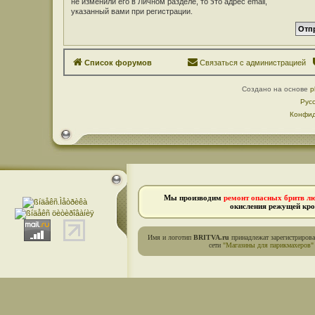
не изменили его в Личном разделе, то это адрес email,
указанный вами при регистрации.
Список форумов
Связаться с администрацией
Создано на основе
p
Рус
Конфид
Мы производим
ремонт опасных бритв л
окисления режущей кро
Имя и логотип
BRITVA.ru
принадлежат зарегистриров
сети
"Магазины для парикмахеров"