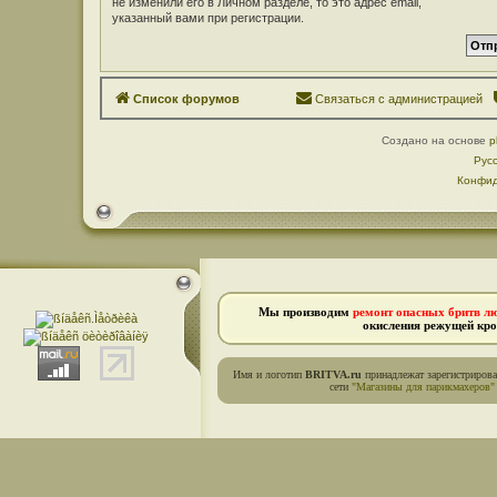
не изменили его в Личном разделе, то это адрес email,
указанный вами при регистрации.
Список форумов
Связаться с администрацией
Создано на основе
p
Рус
Конфид
Мы производим
ремонт опасных бритв л
окисления режущей кро
Имя и логотип
BRITVA.ru
принадлежат зарегистриров
сети
"Магазины для парикмахеров"