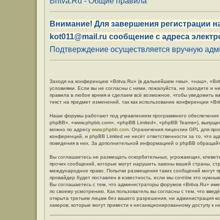
Britva.Ru - Общие правила
Внимание! Для завершения регистрации на
kot011@mail.ru сообщение с адреса электр
Подтверждение осуществляется вручную админ
Заходя на конференцию «Britva.Ru» (в дальнейшем «мы», «наш», «Britv
условиями. Если вы не согласны с ними, пожалуйста, не заходите и н
правила в любое время и сделаем всё возможное, чтобы уведомить в
текст на предмет изменений, так как использование конференции «Br
Наши форумы работают под управлением программного обеспечения 
phpBB», «www.phpbb.com», «phpBB Limited», «phpBB Teams»), выпуще
можно по адресу
www.phpbb.com
. Ограничения лицензии GPL для про
конференций, и phpBB Limited не несёт ответственности за то, что 
поведения в них. За дополнительной информацией о phpBB обращай
Вы соглашаетесь не размещать оскорбительных, угрожающих, клевет
прочих сообщений, которые могут нарушить законы вашей страны, стр
международное право. Попытки размещения таких сообщений могут п
провайдер будет поставлен в известность, если мы сочтём это нужны
Вы соглашаетесь с тем, что администраторы форумов «Britva.Ru» име
по своему усмотрению. Как пользователь вы согласны с тем, что вве
открыта третьим лицам без вашего разрешения, ни администрация кон
хакеров, которые могут привести к несанкционированному доступу к н