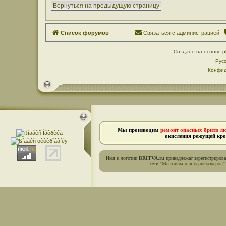
Вернуться на предыдущую страницу
Список форумов
Связаться с администрацией
Создано на основе
p
Рус
Конфид
Мы производим
ремонт опасных бритв л
окисления режущей кро
Имя и логотип
BRITVA.ru
принадлежат зарегистриров
сети
"Магазины для парикмахеров"