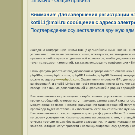
Britva.Ru - Общие правила
Внимание! Для завершения регистрации на
kot011@mail.ru сообщение с адреса электр
Подтверждение осуществляется вручную админ
Заходя на конференцию «Britva.Ru» (в дальнейшем «мы», «наш», «Britv
условиями. Если вы не согласны с ними, пожалуйста, не заходите и н
правила в любое время и сделаем всё возможное, чтобы уведомить в
текст на предмет изменений, так как использование конференции «Br
Наши форумы работают под управлением программного обеспечения 
phpBB», «www.phpbb.com», «phpBB Limited», «phpBB Teams»), выпуще
можно по адресу
www.phpbb.com
. Ограничения лицензии GPL для про
конференций, и phpBB Limited не несёт ответственности за то, что 
поведения в них. За дополнительной информацией о phpBB обращай
Вы соглашаетесь не размещать оскорбительных, угрожающих, клевет
прочих сообщений, которые могут нарушить законы вашей страны, стр
международное право. Попытки размещения таких сообщений могут п
провайдер будет поставлен в известность, если мы сочтём это нужны
Вы соглашаетесь с тем, что администраторы форумов «Britva.Ru» име
по своему усмотрению. Как пользователь вы согласны с тем, что вве
открыта третьим лицам без вашего разрешения, ни администрация кон
хакеров, которые могут привести к несанкционированному доступу к н