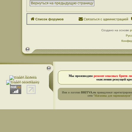
Вернуться на предыдущую страницу
Список форумов
Связаться с администрацией
Создано на основе
p
Рус
Конфид
Мы производим
ремонт опасных бритв л
окисления режущей кро
Имя и логотип
BRITVA.ru
принадлежат зарегистриров
сети
"Магазины для парикмахеров"