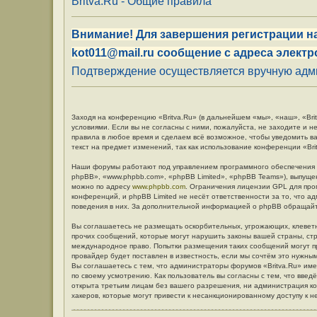
Britva.Ru - Общие правила
Внимание! Для завершения регистрации на
kot011@mail.ru сообщение с адреса электр
Подтверждение осуществляется вручную админ
Заходя на конференцию «Britva.Ru» (в дальнейшем «мы», «наш», «Britv
условиями. Если вы не согласны с ними, пожалуйста, не заходите и н
правила в любое время и сделаем всё возможное, чтобы уведомить в
текст на предмет изменений, так как использование конференции «Br
Наши форумы работают под управлением программного обеспечения 
phpBB», «www.phpbb.com», «phpBB Limited», «phpBB Teams»), выпуще
можно по адресу
www.phpbb.com
. Ограничения лицензии GPL для про
конференций, и phpBB Limited не несёт ответственности за то, что 
поведения в них. За дополнительной информацией о phpBB обращай
Вы соглашаетесь не размещать оскорбительных, угрожающих, клевет
прочих сообщений, которые могут нарушить законы вашей страны, стр
международное право. Попытки размещения таких сообщений могут п
провайдер будет поставлен в известность, если мы сочтём это нужны
Вы соглашаетесь с тем, что администраторы форумов «Britva.Ru» име
по своему усмотрению. Как пользователь вы согласны с тем, что вве
открыта третьим лицам без вашего разрешения, ни администрация кон
хакеров, которые могут привести к несанкционированному доступу к н