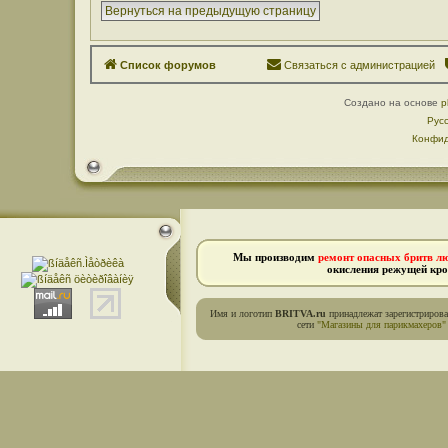
Вернуться на предыдущую страницу
Список форумов
Связаться с администрацией
Создано на основе
p
Рус
Конфид
Мы производим
ремонт опасных бритв л
окисления режущей кро
Имя и логотип
BRITVA.ru
принадлежат зарегистриров
сети
"Магазины для парикмахеров"