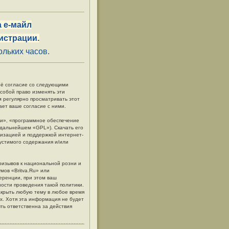
 е-майл
истрации.
льких часов.
своё согласие со следующими
 собой право изменять эти
м регулярно просматривать этот
ает ваше согласие с ними.
и», «программное обеспечение
в дальнейшем «GPL»). Скачать его
низацией и поддержкой интернет-
пустимого содержания и/или
ризывов к национальной розни и
мов «Britva.Ru» или
еренции, при этом ваш
ности проведения такой политики.
акрыть любую тему в любое время
ых. Хотя эта информация не будет
ть ответственна за действия