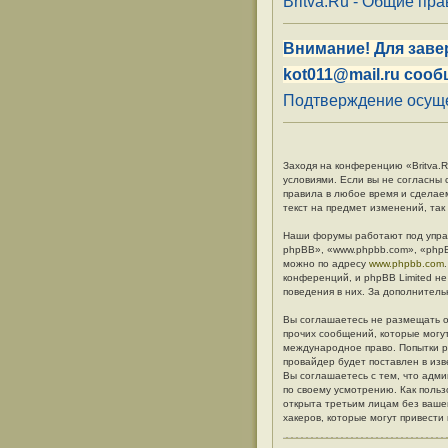
Britva.Ru - Общие пр
Внимание! Для заве
kot011@mail.ru сооб
Подтверждение осуще
Заходя на конференцию «Britva.Ru
условиями. Если вы не согласны 
правила в любое время и сделае
текст на предмет изменений, так
Наши форумы работают под упра
phpBB», «www.phpbb.com», «phpB
можно по адресу
www.phpbb.com
конференций, и phpBB Limited не
поведения в них. За дополните
Вы соглашаетесь не размещать о
прочих сообщений, которые могут
международное право. Попытки р
провайдер будет поставлен в изв
Вы соглашаетесь с тем, что адм
по своему усмотрению. Как польз
открыта третьим лицам без вашег
хакеров, которые могут привести