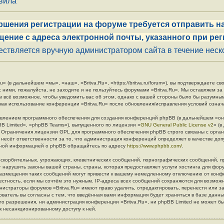
авила
ршения регистрации на форуме требуется отправить на
щение с адреса электронной почты, указанного при рег
ствляется вручную администратором сайта в течение неско
» (в дальнейшем «мы», «наш», «Britva.Ru», «https://britva.ru/forum»), вы подтверждаете 
с ними, пожалуйста, не заходите и не пользуйтесь форумами «Britva.Ru». Мы оставляем за
м всё возможное, чтобы уведомить вас об этом, однако с вашей стороны было бы разумны
 как использование конференции «Britva.Ru» после обновления/исправления условий означ
влением программного обеспечения для создания конференций phpBB (в дальнейшем «он
B Limited», «phpBB Teams»), выпущенного по лицензии «
GNU General Public License v2
» (
. Ограничения лицензии GPL для программного обеспечения phpBB строго связаны с орга
 несёт ответственности за то, что администрация конференций определяет в качестве до
льной информацией о phpBB обращайтесь по адресу
https://www.phpbb.com/
.
скорбительных, угрожающих, клеветнических сообщений, порнографических сообщений, п
 нарушить законы вашей страны, страны, которая предоставляет услуги хостинга для фору
азмещения таких сообщений могут привести к вашему немедленному отключению от конф
естность, если мы сочтём это нужным. IP-адреса всех сообщений сохраняются для возмож
инистраторы форумов «Britva.Ru» имеют право удалить, отредактировать, перенести или з
ователь вы согласны с тем, что введённая вами информация будет храниться в базе данн
о разрешения, ни администрация конференции «Britva.Ru», ни phpBB Limited не может бы
 к несанкционированному доступу к ней.