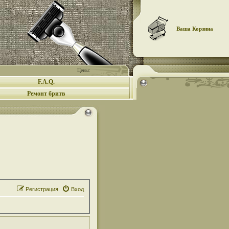
Ваша Корзина
Цены:
F.A.Q.
Ремонт бритв
Регистрация
Вход