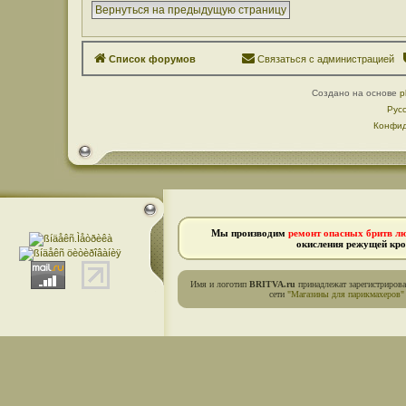
Вернуться на предыдущую страницу
Список форумов
Связаться с администрацией
Создано на основе
p
Рус
Конфид
Мы производим
ремонт опасных бритв л
окисления режущей кро
Имя и логотип
BRITVA.ru
принадлежат зарегистриров
сети
"Магазины для парикмахеров"