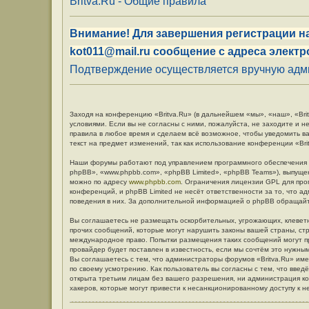
Britva.Ru - Общие правила
Внимание! Для завершения регистрации на
kot011@mail.ru сообщение с адреса электр
Подтверждение осуществляется вручную админ
Заходя на конференцию «Britva.Ru» (в дальнейшем «мы», «наш», «Britv
условиями. Если вы не согласны с ними, пожалуйста, не заходите и н
правила в любое время и сделаем всё возможное, чтобы уведомить в
текст на предмет изменений, так как использование конференции «Br
Наши форумы работают под управлением программного обеспечения 
phpBB», «www.phpbb.com», «phpBB Limited», «phpBB Teams»), выпуще
можно по адресу
www.phpbb.com
. Ограничения лицензии GPL для про
конференций, и phpBB Limited не несёт ответственности за то, что 
поведения в них. За дополнительной информацией о phpBB обращай
Вы соглашаетесь не размещать оскорбительных, угрожающих, клевет
прочих сообщений, которые могут нарушить законы вашей страны, стр
международное право. Попытки размещения таких сообщений могут п
провайдер будет поставлен в известность, если мы сочтём это нужны
Вы соглашаетесь с тем, что администраторы форумов «Britva.Ru» име
по своему усмотрению. Как пользователь вы согласны с тем, что вве
открыта третьим лицам без вашего разрешения, ни администрация кон
хакеров, которые могут привести к несанкционированному доступу к н