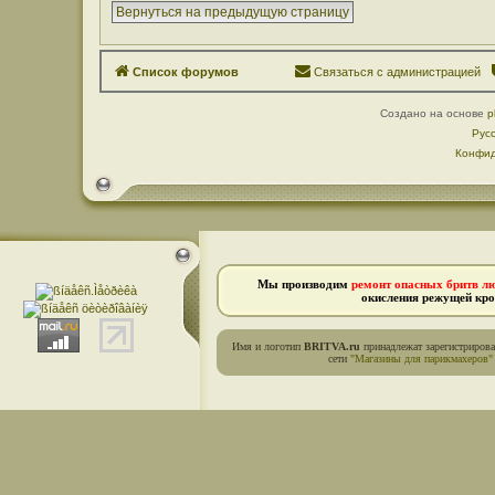
Вернуться на предыдущую страницу
Список форумов
Связаться с администрацией
Создано на основе
p
Рус
Конфид
Мы производим
ремонт опасных бритв л
окисления режущей кро
Имя и логотип
BRITVA.ru
принадлежат зарегистриров
сети
"Магазины для парикмахеров"