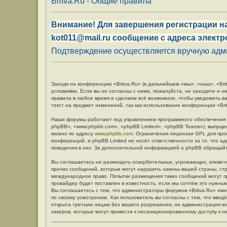
Britva.Ru - Общие правила
Внимание! Для завершения регистрации на
kot011@mail.ru сообщение с адреса электр
Подтверждение осуществляется вручную админ
Заходя на конференцию «Britva.Ru» (в дальнейшем «мы», «наш», «Britv
условиями. Если вы не согласны с ними, пожалуйста, не заходите и н
правила в любое время и сделаем всё возможное, чтобы уведомить в
текст на предмет изменений, так как использование конференции «Br
Наши форумы работают под управлением программного обеспечения 
phpBB», «www.phpbb.com», «phpBB Limited», «phpBB Teams»), выпуще
можно по адресу
www.phpbb.com
. Ограничения лицензии GPL для про
конференций, и phpBB Limited не несёт ответственности за то, что 
поведения в них. За дополнительной информацией о phpBB обращай
Вы соглашаетесь не размещать оскорбительных, угрожающих, клевет
прочих сообщений, которые могут нарушить законы вашей страны, стр
международное право. Попытки размещения таких сообщений могут п
провайдер будет поставлен в известность, если мы сочтём это нужны
Вы соглашаетесь с тем, что администраторы форумов «Britva.Ru» име
по своему усмотрению. Как пользователь вы согласны с тем, что вве
открыта третьим лицам без вашего разрешения, ни администрация кон
хакеров, которые могут привести к несанкционированному доступу к н