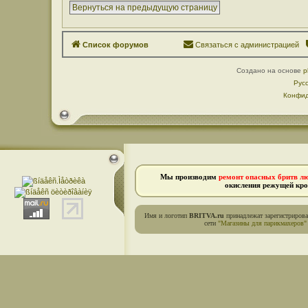
Вернуться на предыдущую страницу
Список форумов
Связаться с администрацией
Создано на основе
p
Рус
Конфид
Мы производим
ремонт опасных бритв л
окисления режущей кро
Имя и логотип
BRITVA.ru
принадлежат зарегистриров
сети
"Магазины для парикмахеров"